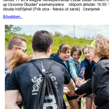
up Uzsonna Óbudán” eseményünkre. Időpont délután: 16:30-18
óbudai hídfőjénél (Pók utca - Nánási út sarok) Üzenjetek
Bővebben...