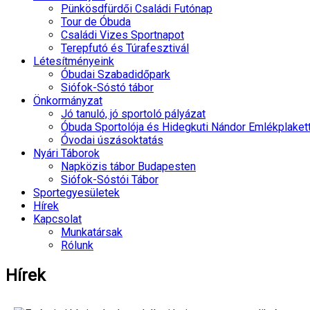
Pünkösdfürdői Családi Futónap
Tour de Óbuda
Családi Vizes Sportnapot
Terepfutó és Túrafesztivál
Létesítményeink
Óbudai Szabadidőpark
Siófok-Sóstó tábor
Önkormányzat
Jó tanuló, jó sportoló pályázat
Óbuda Sportolója és Hidegkuti Nándor Emlékplaket
Óvodai úszásoktatás
Nyári Táborok
Napközis tábor Budapesten
Siófok-Sóstói Tábor
Sportegyesületek
Hírek
Kapcsolat
Munkatársak
Rólunk
Hírek