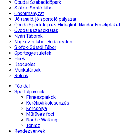
Óbudai Szabadidőpark
Siófok-Sóstó tábor
Önkormányzat
Jó tanuló, jó sportoló pályázat
Óbuda Sportolója és Hidegkuti Nándor Emlékplakett
Óvodai úszásoktatás
Nyári Táborok
Napközis tábor Budapesten
Siófok-Sóstói Tábor
Sportegyesületek
Hírek
Kapcsolat
Munkatársak
Rólunk
Főoldal
Sportolj nálunk
Fitneszparkok
Kerékpárkölcsönzés
Korcsolya
Műfüves foci
Nordic Walking
Tenisz
Rendezvények