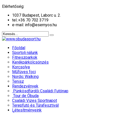
év
hónap
év
hónap
Elérhetőség:
1037 Budapest, Laborc u. 2.
tel.:
+36 70 702 3719
e-mail: info@esernyos.hu
Főoldal
Sportolj nálunk
Fitneszparkok
Kerékpárkölcsönzés
Korcsolya
Műfüves foci
Nordic Walking
Tenisz
Rendezvények
Pünkösdfürdői Családi Futónap
Tour de Óbuda
Családi Vizes Sportnapot
Terepfutó és Túrafesztivál
Létesítményeink