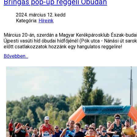
Bringás pop-up reggeli Óbudán
2024. március 12. kedd
Kategória:
Híreink
Március 20-án, szerdán a Magyar Kerékpárosklub Észak-budai
Újpesti vasúti híd óbudai hídfőjénél (Pók utca - Nánási út sa
előtt csatlakozzatok hozzánk egy hangulatos reggelire!
Bővebben...