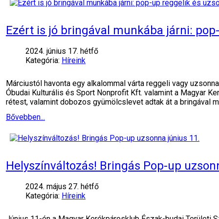
Ezért is jó bringával munkába járni: po
2024. június 17. hétfő
Kategória:
Híreink
Márciustól havonta egy alkalommal várta reggeli vagy uzsonn
Óbudai Kulturális és Sport Nonprofit Kft. valamint a Magyar
rétest, valamint dobozos gyümölcslevet adtak át a bringával 
Bővebben...
Helyszínváltozás! Bringás Pop-up uzsonn
2024. május 27. hétfő
Kategória:
Híreink
Június 11-én a Magyar Kerékpárosklub Észak-budai Területi S