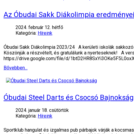
Az Óbudai Sakk Diákolimpia eredménye
2024. február 12. hétfő
Kategória:
Híreink
Óbudai Sakk Diákolimpia 2023/24 A kerületi iskolák sakkozói
Köszönjük a részvételt, és gratulálunk a nyerteseknek! A verse
https://drive.google.com/file/d/1btD2HR8SxYi3OKe5F5L0o
Bővebben...
Óbudai Steel Darts és Csocsó Bajnokság
2024. január 18. csütörtök
Kategória:
Híreink
Sportklub hangulat és izgalmas pub párbajok várják a kocsm