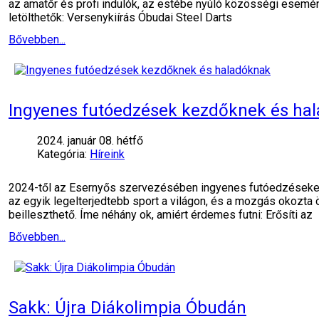
az amatőr és profi indulók, az estébe nyúló közösségi esemény
letölthetők: Versenykiírás Óbudai Steel Darts
Bővebben...
Ingyenes futóedzések kezdőknek és ha
2024. január 08. hétfő
Kategória:
Híreink
2024-től az Esernyős szervezésében ingyenes futóedzéseken 
az egyik legelterjedtebb sport a világon, és a mozgás okozta
beilleszthető. Íme néhány ok, amiért érdemes futni: Erősíti az
Bővebben...
Sakk: Újra Diákolimpia Óbudán