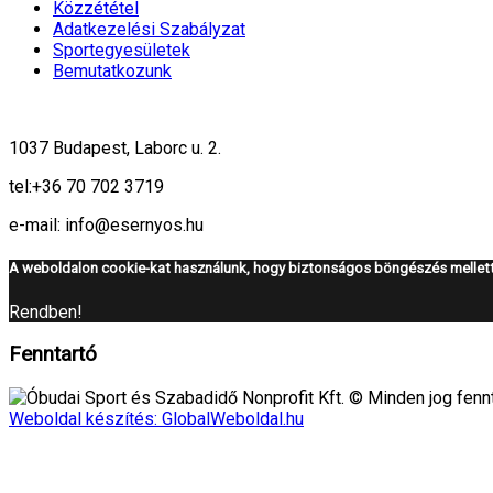
Közzététel
Adatkezelési Szabályzat
Sportegyesületek
Bemutatkozunk
1037 Budapest, Laborc u. 2.
tel:
+36 70 702 3719
e-mail: info@esernyos.hu
A weboldalon cookie-kat használunk, hogy biztonságos böngészés mellett 
Rendben!
Fenntartó
Óbudai Sport és Szabadidő Nonprofit Kft. © Minden jog fennt
Weboldal készítés: GlobalWeboldal.hu