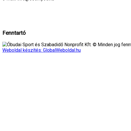
A weboldalon cookie-kat használunk, hogy biztonságos böngészés mellett 
Rendben!
Fenntartó
Óbudai Sport és Szabadidő Nonprofit Kft. © Minden jog fennt
Weboldal készítés: GlobalWeboldal.hu