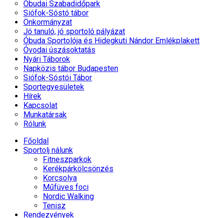
Óbudai Szabadidőpark
Siófok-Sóstó tábor
Önkormányzat
Jó tanuló, jó sportoló pályázat
Óbuda Sportolója és Hidegkuti Nándor Emlékplakett
Óvodai úszásoktatás
Nyári Táborok
Napközis tábor Budapesten
Siófok-Sóstói Tábor
Sportegyesületek
Hírek
Kapcsolat
Munkatársak
Rólunk
Főoldal
Sportolj nálunk
Fitneszparkok
Kerékpárkölcsönzés
Korcsolya
Műfüves foci
Nordic Walking
Tenisz
Rendezvények