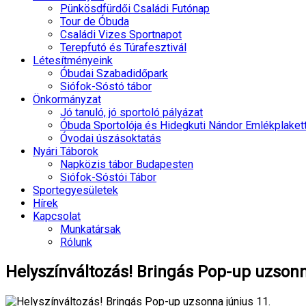
Pünkösdfürdői Családi Futónap
Tour de Óbuda
Családi Vizes Sportnapot
Terepfutó és Túrafesztivál
Létesítményeink
Óbudai Szabadidőpark
Siófok-Sóstó tábor
Önkormányzat
Jó tanuló, jó sportoló pályázat
Óbuda Sportolója és Hidegkuti Nándor Emlékplaket
Óvodai úszásoktatás
Nyári Táborok
Napközis tábor Budapesten
Siófok-Sóstói Tábor
Sportegyesületek
Hírek
Kapcsolat
Munkatársak
Rólunk
Helyszínváltozás! Bringás Pop-up uzsonn