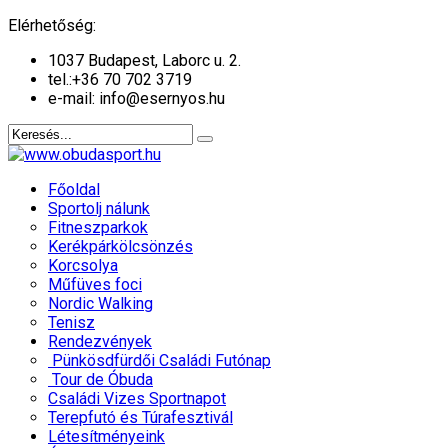
év
hónap
év
hónap
Elérhetőség:
1037 Budapest, Laborc u. 2.
tel.:
+36 70 702 3719
e-mail: info@esernyos.hu
Főoldal
Sportolj nálunk
Fitneszparkok
Kerékpárkölcsönzés
Korcsolya
Műfüves foci
Nordic Walking
Tenisz
Rendezvények
Pünkösdfürdői Családi Futónap
Tour de Óbuda
Családi Vizes Sportnapot
Terepfutó és Túrafesztivál
Létesítményeink