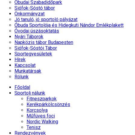
Óbudai Szabadidőpark
Siófok-Sóstó tábor
Önkormányzat
Jó tanuló, jó sportoló pályázat
Óbuda Sportolója és Hidegkuti Nándor Emlékplakett
Óvodai úszásoktatás
Nyári Táborok
Napközis tábor Budapesten
Siófok-Sóstói Tábor
Sportegyesületek
Hírek
Kapcsolat
Munkatársak
Rólunk
Főoldal
Sportolj nálunk
Fitneszparkok
Kerékpárkölcsönzés
Korcsolya
Műfüves foci
Nordic Walking
Tenisz
Rendezvények