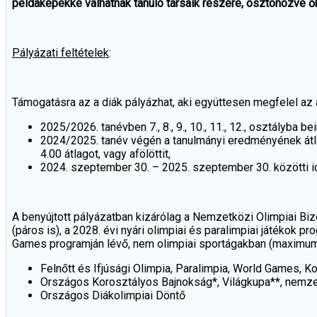
példaképekké válhatnak tanuló társaik részére, ösztönözve ő
Pályázati feltételek
:
Támogatásra az a diák pályázhat, aki együttesen megfelel az a
2025/2026. tanévben 7., 8., 9., 10., 11., 12., osztályba b
2024/2025. tanév végén a tanulmányi eredményének átlag
4.00 átlagot, vagy afölöttit,
2024. szeptember 30. – 2025. szeptember 30. közötti i
A benyújtott pályázatban kizárólag a Nemzetközi Olimpiai Bizo
(páros is), a 2028. évi nyári olimpiai és paralimpiai játékok 
Games programján lévő, nem olimpiai sportágakban (maximum 
Felnőtt és Ifjúsági Olimpia, Paralimpia, World Games, 
Országos Korosztályos Bajnokság*, Világkupa**, nemze
Országos Diákolimpiai Döntő