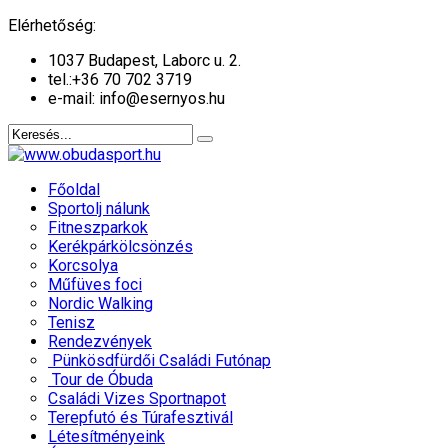
év
hónap
év
hónap
Elérhetőség:
1037 Budapest, Laborc u. 2.
tel.:
+36 70 702 3719
e-mail: info@esernyos.hu
Főoldal
Sportolj nálunk
Fitneszparkok
Kerékpárkölcsönzés
Korcsolya
Műfüves foci
Nordic Walking
Tenisz
Rendezvények
Pünkösdfürdői Családi Futónap
Tour de Óbuda
Családi Vizes Sportnapot
Terepfutó és Túrafesztivál
Létesítményeink