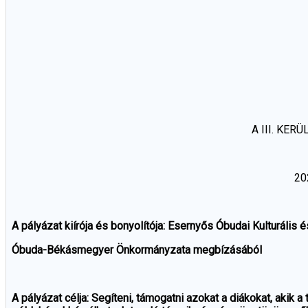
A III. KE
20
A pályázat kiírója és bonyolítója: Esernyős Óbudai Kulturális é
Óbuda-Békásmegyer Önkormányzata megbízásából
A pályázat célja: Segíteni, támogatni azokat a diákokat, aki