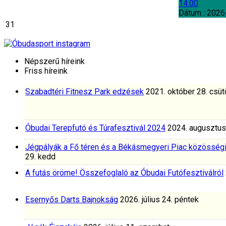
14:00
Dátum :
2026
31
Népszerű híreink
Friss híreink
Szabadtéri Fitnesz Park edzések
2021. október 28. csüt
Óbudai Terepfutó és Túrafesztivál 2024
2024. augusztus
Jégpályák a Fő téren és a Békásmegyeri Piac közösség
29. kedd
A futás öröme! Összefoglaló az Óbudai Futófesztiválról
Esernyős Darts Bajnokság
2026. július 24. péntek