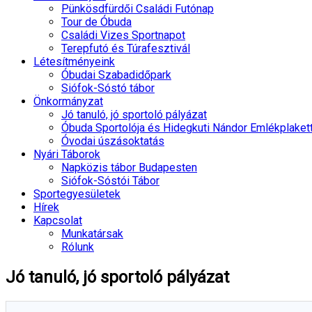
Pünkösdfürdői Családi Futónap
Tour de Óbuda
Családi Vizes Sportnapot
Terepfutó és Túrafesztivál
Létesítményeink
Óbudai Szabadidőpark
Siófok-Sóstó tábor
Önkormányzat
Jó tanuló, jó sportoló pályázat
Óbuda Sportolója és Hidegkuti Nándor Emlékplaket
Óvodai úszásoktatás
Nyári Táborok
Napközis tábor Budapesten
Siófok-Sóstói Tábor
Sportegyesületek
Hírek
Kapcsolat
Munkatársak
Rólunk
Jó tanuló, jó sportoló pályázat