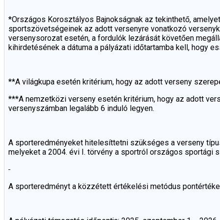
*Országos Korosztályos Bajnokságnak az tekinthető, amelye
sportszövetségeinek az adott versenyre vonatkozó versenykií
versenysorozat esetén, a fordulók lezárását követően megál
kihirdetésének a dátuma a pályázati időtartamba kell, hogy es
**A világkupa esetén kritérium, hogy az adott verseny szer
***A nemzetközi verseny esetén kritérium, hogy az adott ve
versenyszámban legalább 6 induló legyen.
A sporteredményeket hitelesíttetni szükséges a verseny típus
melyeket a 2004. évi I. törvény a sportról országos sportág
A sporteredményt a közzétett értékelési metódus pontértékei 