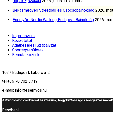
Jógák Éjszakája
2026. július 11. szombat
Békásmegyeri Streetball és Csocsóbajnokság
2026. máj
Esernyős Nordic Walking Budapest Bajnokság
2026. máju
Impresszum
Közzététel
Adatkezelési Szabályzat
Sportegyesületek
Bemutatkozunk
1037 Budapest, Laborc u. 2.
tel:
+36 70 702 3719
e-mail: info@esernyos.hu
A weboldalon cookie-kat használunk, hogy biztonságos böngészés mellett 
Rendben!