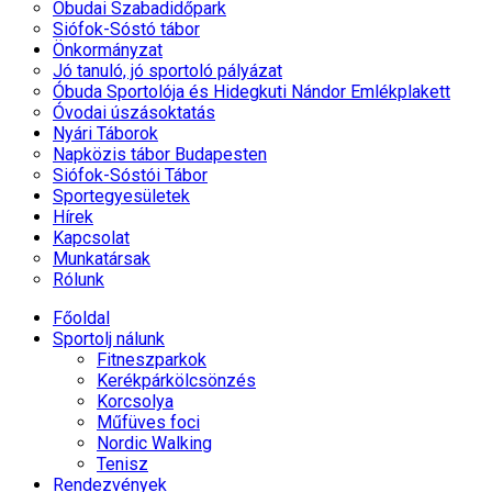
Óbudai Szabadidőpark
Siófok-Sóstó tábor
Önkormányzat
Jó tanuló, jó sportoló pályázat
Óbuda Sportolója és Hidegkuti Nándor Emlékplakett
Óvodai úszásoktatás
Nyári Táborok
Napközis tábor Budapesten
Siófok-Sóstói Tábor
Sportegyesületek
Hírek
Kapcsolat
Munkatársak
Rólunk
Főoldal
Sportolj nálunk
Fitneszparkok
Kerékpárkölcsönzés
Korcsolya
Műfüves foci
Nordic Walking
Tenisz
Rendezvények