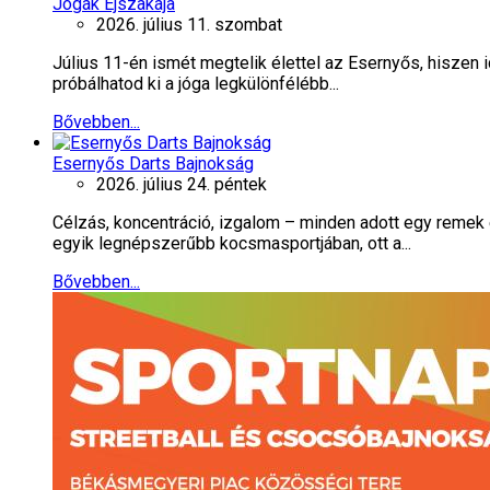
Jógák Éjszakája
2026. július 11. szombat
Július 11-én ismét megtelik élettel az Esernyős, hiszen
próbálhatod ki a jóga legkülönfélébb...
Bővebben...
Esernyős Darts Bajnokság
2026. július 24. péntek
Célzás, koncentráció, izgalom – minden adott egy remek
egyik legnépszerűbb kocsmasportjában, ott a...
Bővebben...