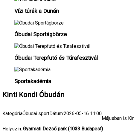
Vízi túrák a Dunán
Óbudai Sportágbörze
Óbudai Terepfutó és Túrafesztivál
Sportakadémia
Kinti Kondi Óbudán
Kategória
Óbudai sport
Dátum:
2026-05-16
11:00
Májusban is Ki
Helyszín:
Gyarmati Dezső park (1033 Budapest)