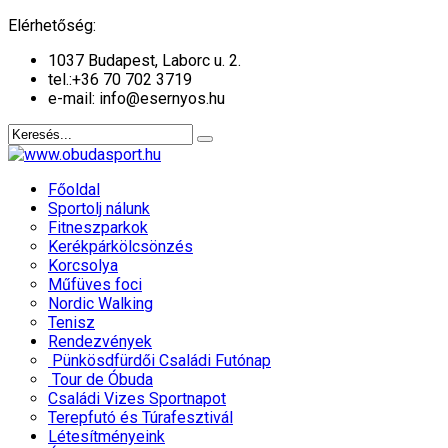
év
hónap
év
hónap
Elérhetőség:
1037 Budapest, Laborc u. 2.
tel.:
+36 70 702 3719
e-mail: info@esernyos.hu
Főoldal
Sportolj nálunk
Fitneszparkok
Kerékpárkölcsönzés
Korcsolya
Műfüves foci
Nordic Walking
Tenisz
Rendezvények
Pünkösdfürdői Családi Futónap
Tour de Óbuda
Családi Vizes Sportnapot
Terepfutó és Túrafesztivál
Létesítményeink