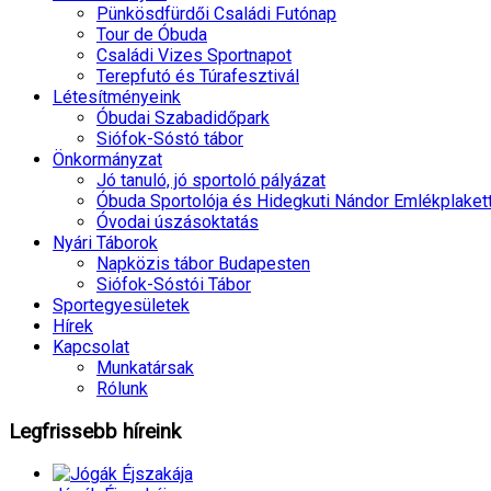
Pünkösdfürdői Családi Futónap
Tour de Óbuda
Családi Vizes Sportnapot
Terepfutó és Túrafesztivál
Létesítményeink
Óbudai Szabadidőpark
Siófok-Sóstó tábor
Önkormányzat
Jó tanuló, jó sportoló pályázat
Óbuda Sportolója és Hidegkuti Nándor Emlékplaket
Óvodai úszásoktatás
Nyári Táborok
Napközis tábor Budapesten
Siófok-Sóstói Tábor
Sportegyesületek
Hírek
Kapcsolat
Munkatársak
Rólunk
Legfrissebb
híreink