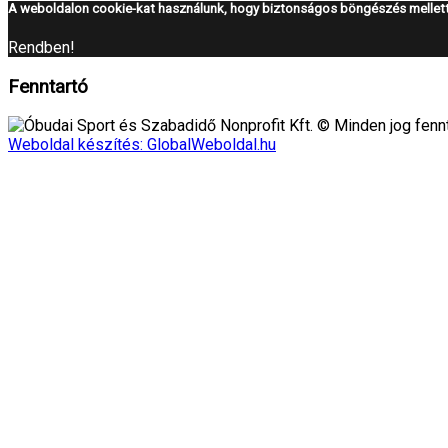
A weboldalon cookie-kat használunk, hogy biztonságos böngészés mellett 
Rendben!
Fenntartó
Óbudai Sport és Szabadidő Nonprofit Kft. © Minden jog fennt
Weboldal készítés: GlobalWeboldal.hu