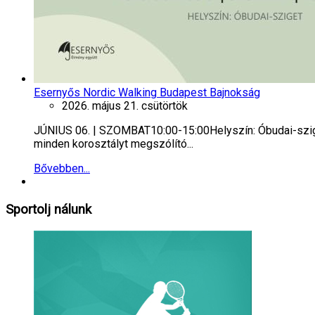
Esernyős Nordic Walking Budapest Bajnokság
2026. május 21. csütörtök
JÚNIUS 06. | SZOMBAT10:00-15:00Helyszín: Óbudai-szig
minden korosztályt megszólító...
Bővebben...
Sportolj
nálunk