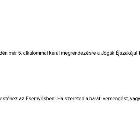
 idén már 5. alkalommal kerül megrendezésre a Jógák Éjszakája! 
 estéhez az Esernyősben! Ha szereted a baráti versengést, vag