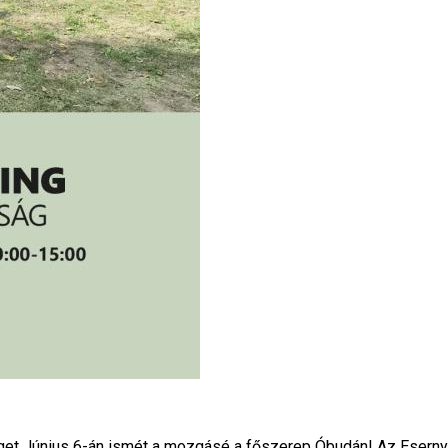
et Június 6-án ismét a mozgásé a főszerep Óbudán! Az Eserny