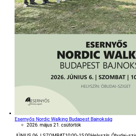
Esernyős Nordic Walking Budapest Bajnokság
2026. május 21. csütörtök
JÚNIUS 06. | SZOMBAT10:00-15:00Helyszín: Óbudai-szig