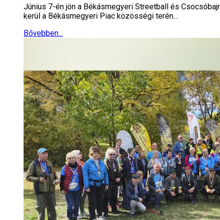
Június 7-én jön a Békásmegyeri Streetball és Csocsóbaj
kerül a Békásmegyeri Piac közösségi terén...
Bővebben...