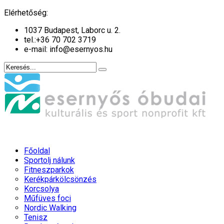
év
hónap
év
hónap
Elérhetőség:
1037 Budapest, Laborc u. 2.
tel.:
+36 70 702 3719
e-mail: info@esernyos.hu
Főoldal
Sportolj nálunk
Fitneszparkok
Kerékpárkölcsönzés
Korcsolya
Műfüves foci
Nordic Walking
Tenisz