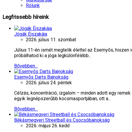
Rólunk
Legfrissebb
híreink
Jógák Éjszakája
2026. július 11. szombat
Július 11-én ismét megtelik élettel az Esernyős, hiszen
próbálhatod ki a jóga legkülönfélébb...
Bővebben...
Esernyős Darts Bajnokság
2026. július 24. péntek
Célzás, koncentráció, izgalom – minden adott egy remek
egyik legnépszerűbb kocsmasportjában, ott a...
Bővebben...
Békásmegyeri Streetball és Csocsóbajnokság
2026. május 26. kedd