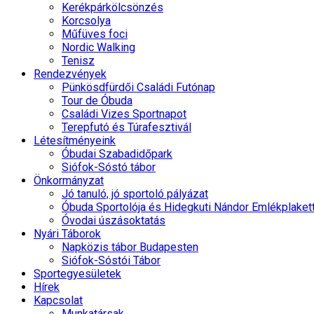
Kerékpárkölcsönzés
Korcsolya
Műfüves foci
Nordic Walking
Tenisz
Rendezvények
Pünkösdfürdői Családi Futónap
Tour de Óbuda
Családi Vizes Sportnapot
Terepfutó és Túrafesztivál
Létesítményeink
Óbudai Szabadidőpark
Siófok-Sóstó tábor
Önkormányzat
Jó tanuló, jó sportoló pályázat
Óbuda Sportolója és Hidegkuti Nándor Emlékplaket
Óvodai úszásoktatás
Nyári Táborok
Napközis tábor Budapesten
Siófok-Sóstói Tábor
Sportegyesületek
Hírek
Kapcsolat
Munkatársak