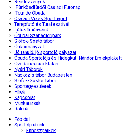
Rendezvények
Pünkösdfürdői Családi Futónap
Tour de Óbuda
Családi Vizes Sportnapot
Terepfutó és Túrafesztivál
Létesítményeink
Óbudai Szabadidőpark
Siófok-Sóstó tábor
Önkormányzat
Jó tanuló, jó sportoló pályázat
Óbuda Sportolója és Hidegkuti Nándor Emlékplakett
Óvodai úszásoktatás
Nyári Táborok
Napközis tábor Budapesten
Siófok-Sóstói Tábor
Sportegyesületek
Hírek
Kapcsolat
Munkatársak
Rólunk
Főoldal
Sportolj nálunk
Fitneszparkok