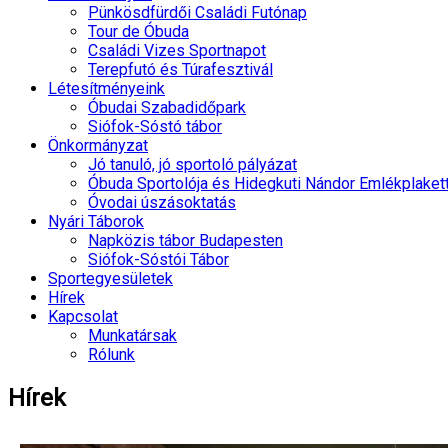
Pünkösdfürdői Családi Futónap
Tour de Óbuda
Családi Vizes Sportnapot
Terepfutó és Túrafesztivál
Létesítményeink
Óbudai Szabadidőpark
Siófok-Sóstó tábor
Önkormányzat
Jó tanuló, jó sportoló pályázat
Óbuda Sportolója és Hidegkuti Nándor Emlékplaket
Óvodai úszásoktatás
Nyári Táborok
Napközis tábor Budapesten
Siófok-Sóstói Tábor
Sportegyesületek
Hírek
Kapcsolat
Munkatársak
Rólunk
Hírek