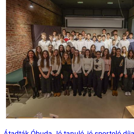
Átadták Óbuda Jó tanuló, jó sportoló díja