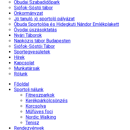
Óbudai Szabadidőpark
Siófok-Sóstó tábor
Önkormányzat
Jó tanuló, jó sportoló pályázat
Óbuda Sportolója és Hidegkuti Nándor Emlékplakett
Óvodai úszásoktatás
Nyári Táborok
Napközis tábor Budapesten
Siófok-Sóstói Tábor
Sportegyesületek
Hírek
Kapcsolat
Munkatársak
Rólunk
Főoldal
Sportolj nálunk
Fitneszparkok
Kerékpárkölcsönzés
Korcsolya
Műfüves foci
Nordic Walking
Tenisz
Rendezvények