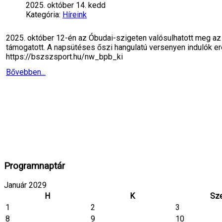
2025. október 14. kedd
Kategória:
Híreink
2025. október 12-én az Óbudai-szigeten valósulhatott meg az 
támogatott. A napsütéses őszi hangulatú versenyen indulók ere
https://bszszsport.hu/nw_bpb_ki
Bővebben...
Programnaptár
Január 2029
H
K
Sz
1
2
3
8
9
10