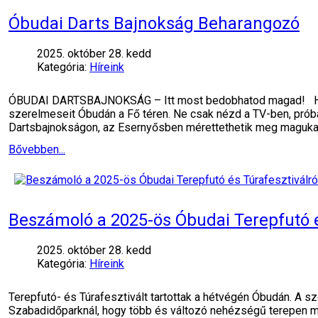
Óbudai Darts Bajnokság Beharangozó
2025. október 28. kedd
Kategória:
Híreink
ÓBUDAI DARTSBAJNOKSÁG – Itt most bedobhatod magad! Hely
szerelmeseit Óbudán a Fő téren. Ne csak nézd a TV-ben, prób
Dartsbajnokságon, az Esernyősben mérettethetik meg magukat 
Bővebben...
Beszámoló a 2025-ös Óbudai Terepfutó é
2025. október 28. kedd
Kategória:
Híreink
Terepfutó- és Túrafesztivált tartottak a hétvégén Óbudán. A 
Szabadidőparknál, hogy több és változó nehézségű terepen mér