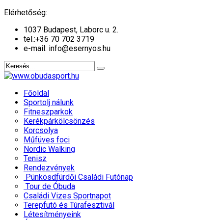
év
hónap
év
hónap
Elérhetőség:
1037 Budapest, Laborc u. 2.
tel.:
+36 70 702 3719
e-mail: info@esernyos.hu
Főoldal
Sportolj nálunk
Fitneszparkok
Kerékpárkölcsönzés
Korcsolya
Műfüves foci
Nordic Walking
Tenisz
Rendezvények
Pünkösdfürdői Családi Futónap
Tour de Óbuda
Családi Vizes Sportnapot
Terepfutó és Túrafesztivál
Létesítményeink