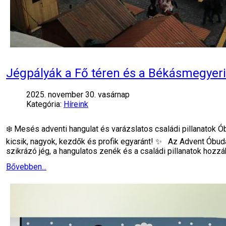
Jégpályák a Fő téren és a Békásmegyeri
2025. november 30. vasárnap
Kategória:
Híreink
❄️ Mesés adventi hangulat és varázslatos családi pillanatok Ó
kicsik, nagyok, kezdők és profik egyaránt! ✨ Az Advent Óbud
szikrázó jég, a hangulatos zenék és a családi pillanatok hozzá
Bővebben...