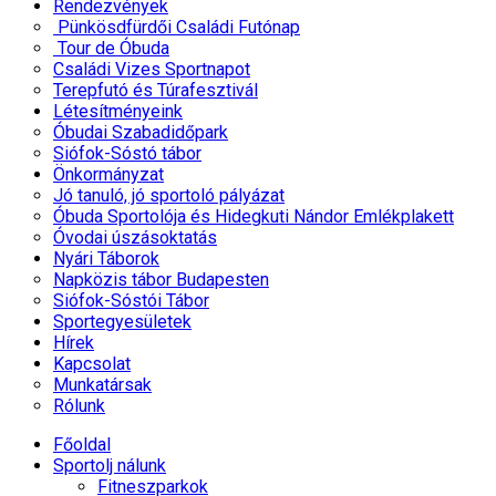
Rendezvények
Pünkösdfürdői Családi Futónap
Tour de Óbuda
Családi Vizes Sportnapot
Terepfutó és Túrafesztivál
Létesítményeink
Óbudai Szabadidőpark
Siófok-Sóstó tábor
Önkormányzat
Jó tanuló, jó sportoló pályázat
Óbuda Sportolója és Hidegkuti Nándor Emlékplakett
Óvodai úszásoktatás
Nyári Táborok
Napközis tábor Budapesten
Siófok-Sóstói Tábor
Sportegyesületek
Hírek
Kapcsolat
Munkatársak
Rólunk
Főoldal
Sportolj nálunk
Fitneszparkok