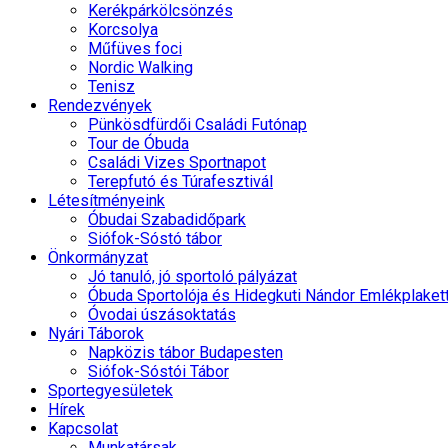
Kerékpárkölcsönzés
Korcsolya
Műfüves foci
Nordic Walking
Tenisz
Rendezvények
Pünkösdfürdői Családi Futónap
Tour de Óbuda
Családi Vizes Sportnapot
Terepfutó és Túrafesztivál
Létesítményeink
Óbudai Szabadidőpark
Siófok-Sóstó tábor
Önkormányzat
Jó tanuló, jó sportoló pályázat
Óbuda Sportolója és Hidegkuti Nándor Emlékplaket
Óvodai úszásoktatás
Nyári Táborok
Napközis tábor Budapesten
Siófok-Sóstói Tábor
Sportegyesületek
Hírek
Kapcsolat
Munkatársak