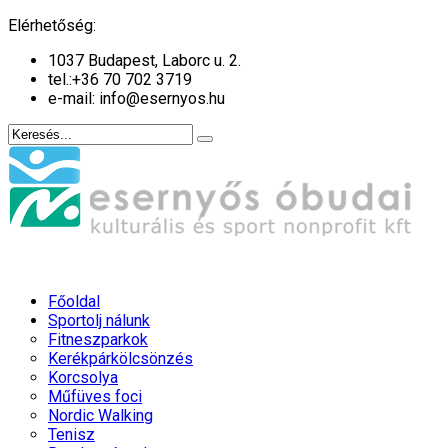
év
hónap
év
hónap
Elérhetőség:
1037 Budapest, Laborc u. 2.
tel.:
+36 70 702 3719
e-mail: info@esernyos.hu
Főoldal
Sportolj nálunk
Fitneszparkok
Kerékpárkölcsönzés
Korcsolya
Műfüves foci
Nordic Walking
Tenisz