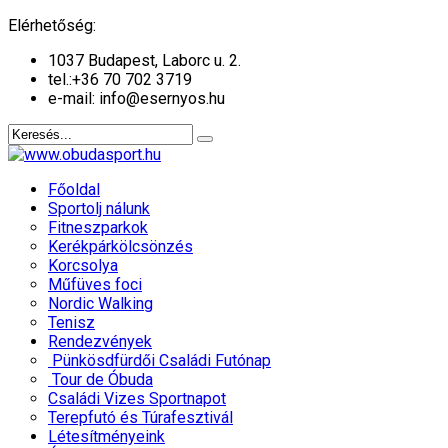
év
hónap
év
hónap
Elérhetőség:
1037 Budapest, Laborc u. 2.
tel.:
+36 70 702 3719
e-mail: info@esernyos.hu
Főoldal
Sportolj nálunk
Fitneszparkok
Kerékpárkölcsönzés
Korcsolya
Műfüves foci
Nordic Walking
Tenisz
Rendezvények
Pünkösdfürdői Családi Futónap
Tour de Óbuda
Családi Vizes Sportnapot
Terepfutó és Túrafesztivál
Létesítményeink