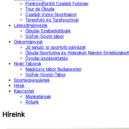
Pünkösdfürdői Családi Futónap
Tour de Óbuda
Családi Vizes Sportnapot
Terepfutó és Túrafesztivál
Létesítményeink
Óbudai Szabadidőpark
Siófok-Sóstó tábor
Önkormányzat
Jó tanuló, jó sportoló pályázat
Óbuda Sportolója és Hidegkuti Nándor Emlékplaket
Óvodai úszásoktatás
Nyári Táborok
Napközis tábor Budapesten
Siófok-Sóstói Tábor
Sportegyesületek
Hírek
Kapcsolat
Munkatársak
Rólunk
Híreink