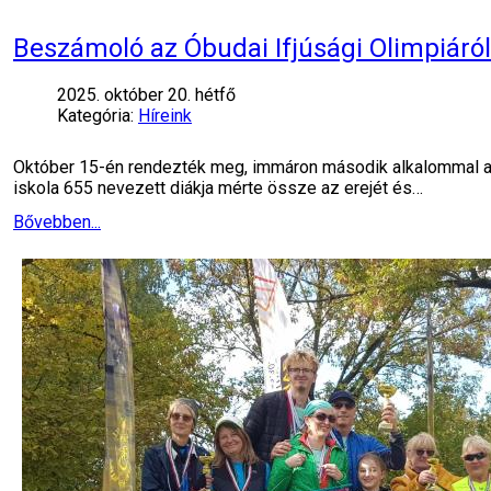
Beszámoló az Óbudai Ifjúsági Olimpiáról
2025. október 20. hétfő
Kategória:
Híreink
Október 15-én rendezték meg, immáron második alkalommal az 
iskola 655 nevezett diákja mérte össze az erejét és…
Bővebben...