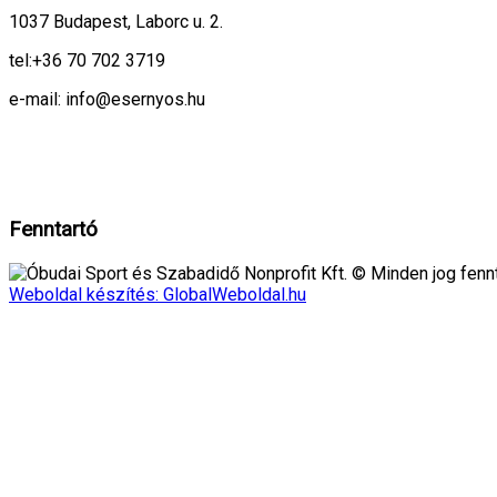
1037 Budapest, Laborc u. 2.
tel:
+36 70 702 3719
e-mail: info@esernyos.hu
A weboldalon cookie-kat használunk, hogy biztonságos böngészés mellett 
Rendben!
Fenntartó
Óbudai Sport és Szabadidő Nonprofit Kft. © Minden jog fennt
Weboldal készítés: GlobalWeboldal.hu