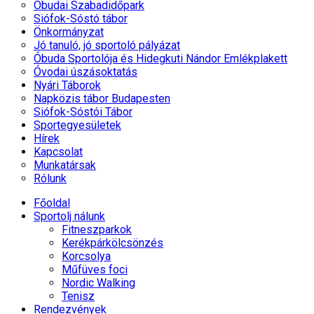
Óbudai Szabadidőpark
Siófok-Sóstó tábor
Önkormányzat
Jó tanuló, jó sportoló pályázat
Óbuda Sportolója és Hidegkuti Nándor Emlékplakett
Óvodai úszásoktatás
Nyári Táborok
Napközis tábor Budapesten
Siófok-Sóstói Tábor
Sportegyesületek
Hírek
Kapcsolat
Munkatársak
Rólunk
Főoldal
Sportolj nálunk
Fitneszparkok
Kerékpárkölcsönzés
Korcsolya
Műfüves foci
Nordic Walking
Tenisz
Rendezvények