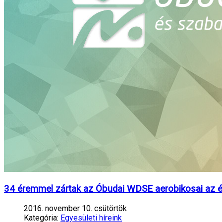
34 éremmel zártak az Óbudai WDSE aerobikosai az é
2016. november 10. csütörtök
Kategória:
Egyesületi híreink