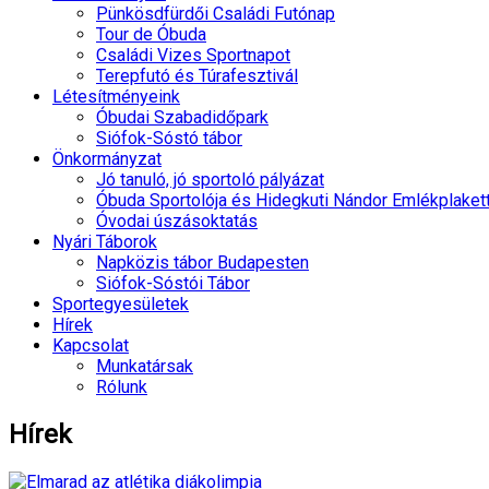
Pünkösdfürdői Családi Futónap
Tour de Óbuda
Családi Vizes Sportnapot
Terepfutó és Túrafesztivál
Létesítményeink
Óbudai Szabadidőpark
Siófok-Sóstó tábor
Önkormányzat
Jó tanuló, jó sportoló pályázat
Óbuda Sportolója és Hidegkuti Nándor Emlékplaket
Óvodai úszásoktatás
Nyári Táborok
Napközis tábor Budapesten
Siófok-Sóstói Tábor
Sportegyesületek
Hírek
Kapcsolat
Munkatársak
Rólunk
Hírek