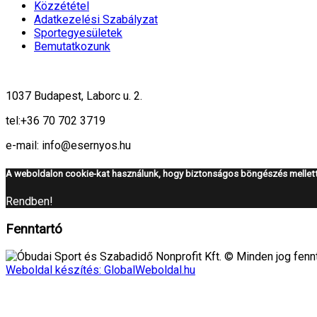
Közzététel
Adatkezelési Szabályzat
Sportegyesületek
Bemutatkozunk
1037 Budapest, Laborc u. 2.
tel:
+36 70 702 3719
e-mail: info@esernyos.hu
A weboldalon cookie-kat használunk, hogy biztonságos böngészés mellett 
Rendben!
Fenntartó
Óbudai Sport és Szabadidő Nonprofit Kft. © Minden jog fennt
Weboldal készítés: GlobalWeboldal.hu