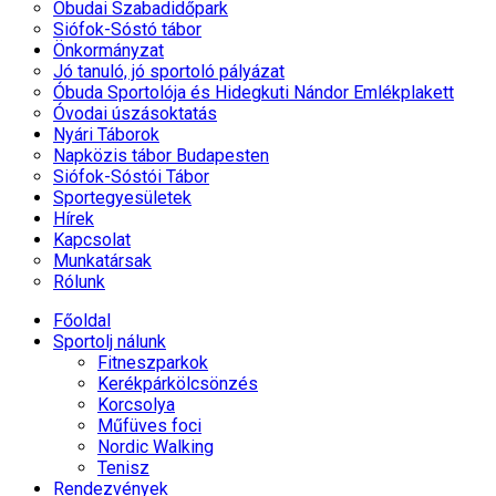
Óbudai Szabadidőpark
Siófok-Sóstó tábor
Önkormányzat
Jó tanuló, jó sportoló pályázat
Óbuda Sportolója és Hidegkuti Nándor Emlékplakett
Óvodai úszásoktatás
Nyári Táborok
Napközis tábor Budapesten
Siófok-Sóstói Tábor
Sportegyesületek
Hírek
Kapcsolat
Munkatársak
Rólunk
Főoldal
Sportolj nálunk
Fitneszparkok
Kerékpárkölcsönzés
Korcsolya
Műfüves foci
Nordic Walking
Tenisz
Rendezvények