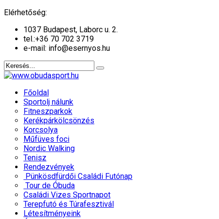
év
hónap
év
hónap
Elérhetőség:
1037 Budapest, Laborc u. 2.
tel.:
+36 70 702 3719
e-mail: info@esernyos.hu
Főoldal
Sportolj nálunk
Fitneszparkok
Kerékpárkölcsönzés
Korcsolya
Műfüves foci
Nordic Walking
Tenisz
Rendezvények
Pünkösdfürdői Családi Futónap
Tour de Óbuda
Családi Vizes Sportnapot
Terepfutó és Túrafesztivál
Létesítményeink