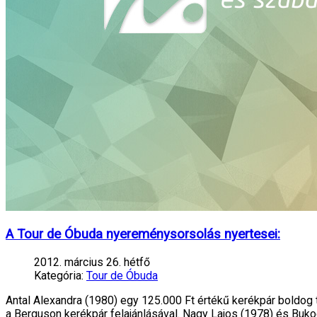
A Tour de Óbuda nyereménysorsolás nyertesei:
2012. március 26. hétfő
Kategória:
Tour de Óbuda
Antal Alexandra (1980) egy 125.000 Ft értékű kerékpár boldog t
a Berguson kerékpár felajánlásával. Nagy Lajos (1978) és Bukod