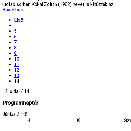
utolsó sorban Kókai Zoltán (1982) nevét is kihúzták az
Bővebben...
Első
5
6
7
8
9
10
11
12
13
14
14. oldal / 14
Programnaptár
Június 2148
H
K
Sz