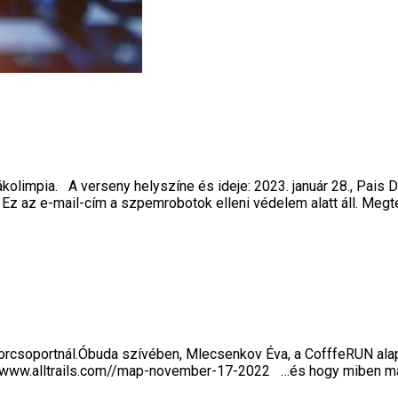
iákolimpia. A verseny helyszíne és ideje: 2023. január 28., Pais
Ez az e-mail-cím a szpemrobotok elleni védelem alatt áll. Megt
borcsoportnál.Óbuda szívében, Mlecsenkov Éva, a CofffeRUN ala
ttps://www.alltrails.com//map-november-17-2022 …és hogy miben 