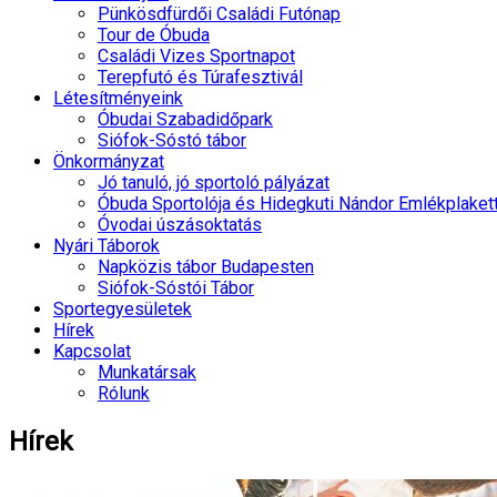
Pünkösdfürdői Családi Futónap
Tour de Óbuda
Családi Vizes Sportnapot
Terepfutó és Túrafesztivál
Létesítményeink
Óbudai Szabadidőpark
Siófok-Sóstó tábor
Önkormányzat
Jó tanuló, jó sportoló pályázat
Óbuda Sportolója és Hidegkuti Nándor Emlékplaket
Óvodai úszásoktatás
Nyári Táborok
Napközis tábor Budapesten
Siófok-Sóstói Tábor
Sportegyesületek
Hírek
Kapcsolat
Munkatársak
Rólunk
Hírek