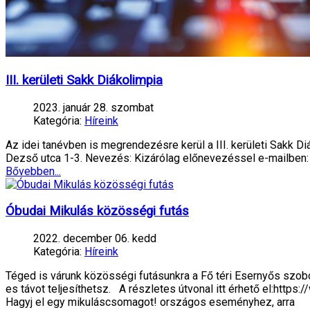
III. kerületi Sakk Diákolimpia
2023. január 28. szombat
Kategória:
Híreink
Az idei tanévben is megrendezésre kerül a III. kerületi Sakk D
Dezső utca 1-3. Nevezés: Kizárólag előnevezéssel e-mailben: 
Bővebben...
Óbudai Mikulás közösségi futás
2022. december 06. kedd
Kategória:
Híreink
Téged is várunk közösségi futásunkra a Fő téri Esernyős szo
es távot teljesíthetsz. A részletes útvonal itt érhető el:h
Hagyj el egy mikuláscsomagot! országos eseményhez, arra