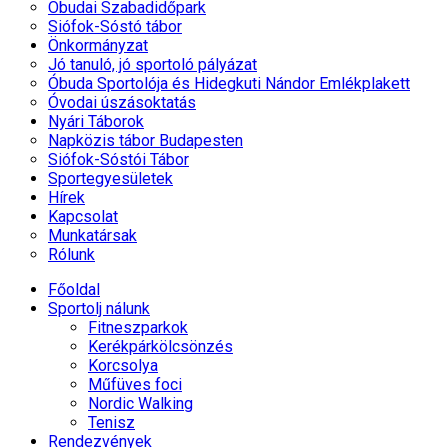
Óbudai Szabadidőpark
Siófok-Sóstó tábor
Önkormányzat
Jó tanuló, jó sportoló pályázat
Óbuda Sportolója és Hidegkuti Nándor Emlékplakett
Óvodai úszásoktatás
Nyári Táborok
Napközis tábor Budapesten
Siófok-Sóstói Tábor
Sportegyesületek
Hírek
Kapcsolat
Munkatársak
Rólunk
Főoldal
Sportolj nálunk
Fitneszparkok
Kerékpárkölcsönzés
Korcsolya
Műfüves foci
Nordic Walking
Tenisz
Rendezvények