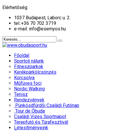
év
hónap
év
hónap
Elérhetőség:
1037 Budapest, Laborc u. 2.
tel.:
+36 70 702 3719
e-mail: info@esernyos.hu
Főoldal
Sportolj nálunk
Fitneszparkok
Kerékpárkölcsönzés
Korcsolya
Műfüves foci
Nordic Walking
Tenisz
Rendezvények
Pünkösdfürdői Családi Futónap
Tour de Óbuda
Családi Vizes Sportnapot
Terepfutó és Túrafesztivál
Létesítményeink