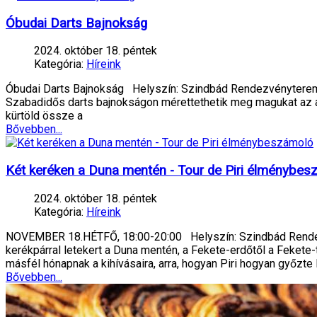
Óbudai Darts Bajnokság
2024. október 18. péntek
Kategória:
Híreink
Óbudai Darts Bajnokság Helyszín: Szindbád Rendezvényterem 
Szabadidős darts bajnokságon mérettethetik meg magukat az a
kürtöld össze a
Bővebben...
Két keréken a Duna mentén - Tour de Piri élménybe
2024. október 18. péntek
Kategória:
Híreink
NOVEMBER 18.HÉTFŐ, 18:00-20:00 Helyszín: Szindbád Rendezvé
kerékpárral letekert a Duna mentén, a Fekete-erdőtől a Fekete-
másfél hónapnak a kihívásaira, arra, hogyan Piri hogyan győzte 
Bővebben...