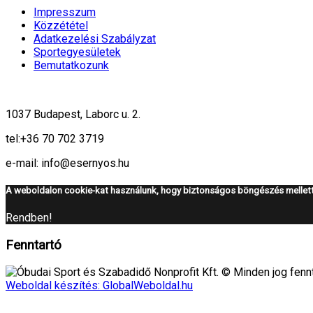
Impresszum
Közzététel
Adatkezelési Szabályzat
Sportegyesületek
Bemutatkozunk
1037 Budapest, Laborc u. 2.
tel:
+36 70 702 3719
e-mail: info@esernyos.hu
A weboldalon cookie-kat használunk, hogy biztonságos böngészés mellett 
Rendben!
Fenntartó
Óbudai Sport és Szabadidő Nonprofit Kft. © Minden jog fennt
Weboldal készítés: GlobalWeboldal.hu