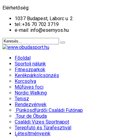
év
hónap
év
hónap
Elérhetőség:
1037 Budapest, Laborc u. 2.
tel.:
+36 70 702 3719
e-mail: info@esernyos.hu
Főoldal
Sportolj nálunk
Fitneszparkok
Kerékpárkölcsönzés
Korcsolya
Műfüves foci
Nordic Walking
Tenisz
Rendezvények
Pünkösdfürdői Családi Futónap
Tour de Óbuda
Családi Vizes Sportnapot
Terepfutó és Túrafesztivál
Létesítményeink