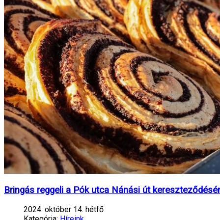
Bringás reggeli a Pók utca Nánási út kereszteződésé
2024. október 14. hétfő
Kategória:
Híreink