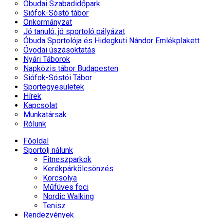
Óbudai Szabadidőpark
Siófok-Sóstó tábor
Önkormányzat
Jó tanuló, jó sportoló pályázat
Óbuda Sportolója és Hidegkuti Nándor Emlékplakett
Óvodai úszásoktatás
Nyári Táborok
Napközis tábor Budapesten
Siófok-Sóstói Tábor
Sportegyesületek
Hírek
Kapcsolat
Munkatársak
Rólunk
Főoldal
Sportolj nálunk
Fitneszparkok
Kerékpárkölcsönzés
Korcsolya
Műfüves foci
Nordic Walking
Tenisz
Rendezvények