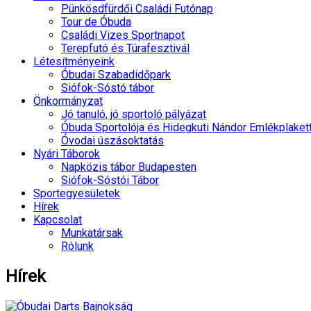
Pünkösdfürdői Családi Futónap
Tour de Óbuda
Családi Vizes Sportnapot
Terepfutó és Túrafesztivál
Létesítményeink
Óbudai Szabadidőpark
Siófok-Sóstó tábor
Önkormányzat
Jó tanuló, jó sportoló pályázat
Óbuda Sportolója és Hidegkuti Nándor Emlékplaket
Óvodai úszásoktatás
Nyári Táborok
Napközis tábor Budapesten
Siófok-Sóstói Tábor
Sportegyesületek
Hírek
Kapcsolat
Munkatársak
Rólunk
Hírek