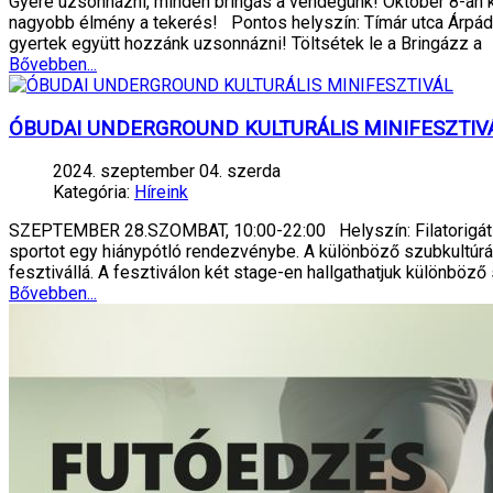
Gyere uzsonnázni, minden bringás a vendégünk! Október 8-án k
nagyobb élmény a tekerés!️ Pontos helyszín: Tímár utca Árpád
gyertek együtt hozzánk uzsonnázni! Töltsétek le a Bringázz a
Bővebben...
ÓBUDAI UNDERGROUND KULTURÁLIS MINIFESZTIV
2024. szeptember 04. szerda
Kategória:
Híreink
SZEPTEMBER 28.SZOMBAT, 10:00-22:00 Helyszín: Filatorigát -
sportot egy hiánypótló rendezvénybe. A különböző szubkultú
fesztivállá. A fesztiválon két stage-en hallgathatjuk különböző 
Bővebben...