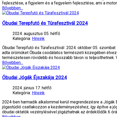
fejlesztése, a figyelem és a fegyelem fejlesztése, ami a motori
Bővebben...
Óbudai Terepfutó és Túrafesztivál 2024
2024. augusztus 05. hétfő
Kategória:
Híreink
Óbudai Terepfutó és Túrafesztivál 2024. október 05. szombat 
adta örömöket Óbuda csodálatos természeti közegében élvezzé
természetesen rövidebb és hosszabb távon is teljesíthetnek. 
Bővebben...
Óbudai Jógák Éjszakája 2024
2024. június 17. hétfő
Kategória:
Híreink
2024-ben harmadik alkalommal kerül megrendezésre a Jógák Éj
jógastúdió csatlakozzon a kezdeményezéshez, így építve a jó
óbudai oktatók vezénylésével jógázhatnak az érdeklődők 6 órá
Bővebben...