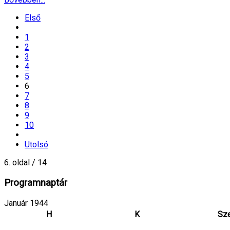
Első
1
2
3
4
5
6
7
8
9
10
Utolsó
6. oldal / 14
Programnaptár
Január 1944
H
K
Sz