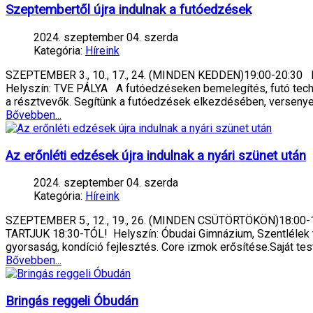
Szeptembertől újra indulnak a futóedzések
2024. szeptember 04. szerda
Kategória:
Híreink
SZEPTEMBER 3., 10., 17., 24. (MINDEN KEDDEN)19:00-2
Helyszín: TVE PÁLYA A futóedzéseken bemelegítés, futó techni
a résztvevők. Segítünk a futóedzések elkezdésében, versenye
Bővebben...
Az erőnléti edzések újra indulnak a nyári szünet után
2024. szeptember 04. szerda
Kategória:
Híreink
SZEPTEMBER 5., 12., 19., 26. (MINDEN CSÜTÖRTÖKÖN)18:0
TARTJUK 18:30-TÓL! Helyszín: Óbudai Gimnázium, Szentlélek té
gyorsaság, kondíció fejlesztés. Core izmok erősítése.Saját t
Bővebben...
Bringás reggeli Óbudán