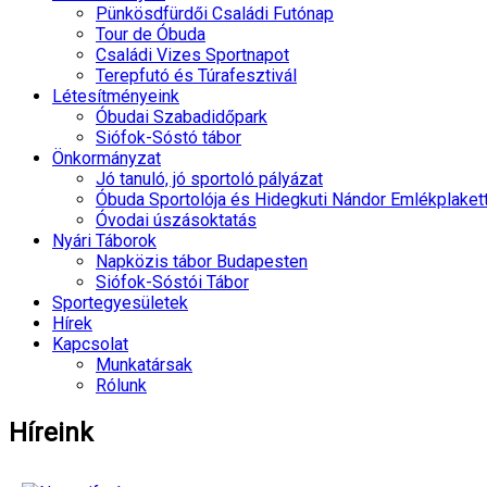
Pünkösdfürdői Családi Futónap
Tour de Óbuda
Családi Vizes Sportnapot
Terepfutó és Túrafesztivál
Létesítményeink
Óbudai Szabadidőpark
Siófok-Sóstó tábor
Önkormányzat
Jó tanuló, jó sportoló pályázat
Óbuda Sportolója és Hidegkuti Nándor Emlékplaket
Óvodai úszásoktatás
Nyári Táborok
Napközis tábor Budapesten
Siófok-Sóstói Tábor
Sportegyesületek
Hírek
Kapcsolat
Munkatársak
Rólunk
Híreink