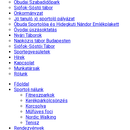
Óbudai Szabadidőpark
Siófok-Sóstó tábor
Önkormányzat
Jó tanuló, jó sportoló pályázat
Óbuda Sportolója és Hidegkuti Nándor Emlékplakett
Óvodai úszásoktatás
Nyári Táborok
Napközis tábor Budapesten
Siófok-Sóstói Tábor
Sportegyesületek
Hírek
Kapcsolat
Munkatársak
Rólunk
Főoldal
Sportolj nálunk
Fitneszparkok
Kerékpárkölcsönzés
Korcsolya
Műfüves foci
Nordic Walking
Tenisz
Rendezvények