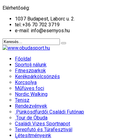
év
hónap
év
hónap
Elérhetőség:
1037 Budapest, Laborc u. 2.
tel.:
+36 70 702 3719
e-mail: info@esernyos.hu
Főoldal
Sportolj nálunk
Fitneszparkok
Kerékpárkölcsönzés
Korcsolya
Műfüves foci
Nordic Walking
Tenisz
Rendezvények
Pünkösdfürdői Családi Futónap
Tour de Óbuda
Családi Vizes Sportnapot
Terepfutó és Túrafesztivál
Létesítményeink