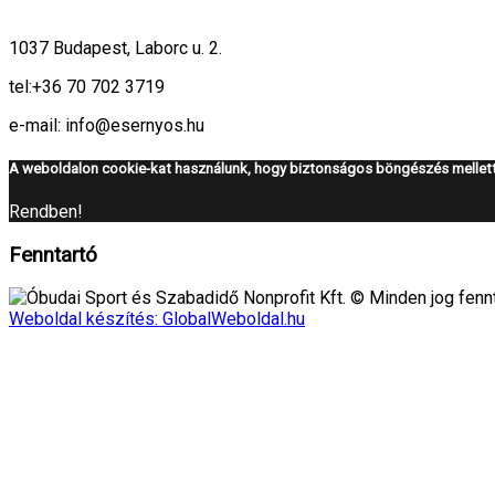
1037 Budapest, Laborc u. 2.
tel:
+36 70 702 3719
e-mail: info@esernyos.hu
A weboldalon cookie-kat használunk, hogy biztonságos böngészés mellett 
Rendben!
Fenntartó
Óbudai Sport és Szabadidő Nonprofit Kft. © Minden jog fennt
Weboldal készítés: GlobalWeboldal.hu