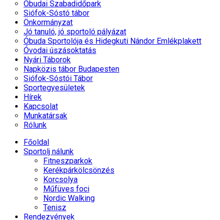
Óbudai Szabadidőpark
Siófok-Sóstó tábor
Önkormányzat
Jó tanuló, jó sportoló pályázat
Óbuda Sportolója és Hidegkuti Nándor Emlékplakett
Óvodai úszásoktatás
Nyári Táborok
Napközis tábor Budapesten
Siófok-Sóstói Tábor
Sportegyesületek
Hírek
Kapcsolat
Munkatársak
Rólunk
Főoldal
Sportolj nálunk
Fitneszparkok
Kerékpárkölcsönzés
Korcsolya
Műfüves foci
Nordic Walking
Tenisz
Rendezvények