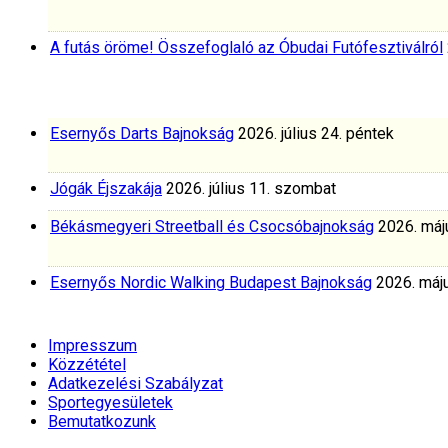
A futás öröme! Összefoglaló az Óbudai Futófesztiválról
Esernyős Darts Bajnokság
2026. július 24. péntek
Jógák Éjszakája
2026. július 11. szombat
Békásmegyeri Streetball és Csocsóbajnokság
2026. máj
Esernyős Nordic Walking Budapest Bajnokság
2026. máju
Impresszum
Közzététel
Adatkezelési Szabályzat
Sportegyesületek
Bemutatkozunk