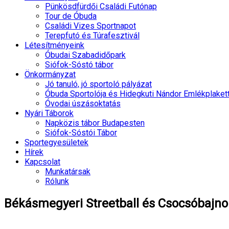
Pünkösdfürdői Családi Futónap
Tour de Óbuda
Családi Vizes Sportnapot
Terepfutó és Túrafesztivál
Létesítményeink
Óbudai Szabadidőpark
Siófok-Sóstó tábor
Önkormányzat
Jó tanuló, jó sportoló pályázat
Óbuda Sportolója és Hidegkuti Nándor Emlékplaket
Óvodai úszásoktatás
Nyári Táborok
Napközis tábor Budapesten
Siófok-Sóstói Tábor
Sportegyesületek
Hírek
Kapcsolat
Munkatársak
Rólunk
Békásmegyeri Streetball és Csocsóbajn