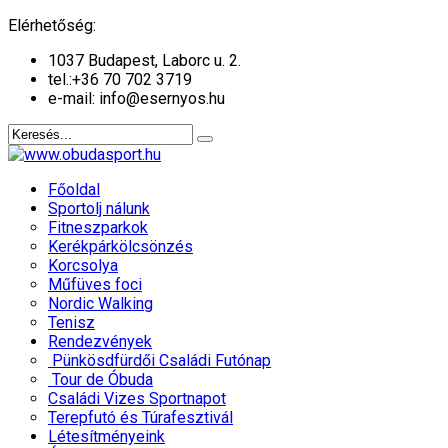
év
hónap
Elérhetőség:
1037 Budapest, Laborc u. 2.
tel.:
+36 70 702 3719
e-mail: info@esernyos.hu
Főoldal
Sportolj nálunk
Fitneszparkok
Kerékpárkölcsönzés
Korcsolya
Műfüves foci
Nordic Walking
Tenisz
Rendezvények
Pünkösdfürdői Családi Futónap
Tour de Óbuda
Családi Vizes Sportnapot
Terepfutó és Túrafesztivál
Létesítményeink