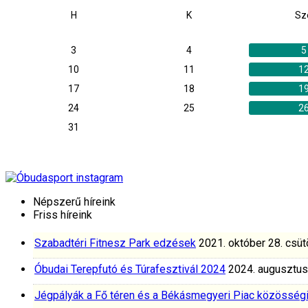
H
K
Sz
3
4
5
10
11
1
17
18
1
24
25
2
31
Népszerű híreink
Friss híreink
Szabadtéri Fitnesz Park edzések
2021. október 28. csüt
Óbudai Terepfutó és Túrafesztivál 2024
2024. augusztus
Jégpályák a Fő téren és a Békásmegyeri Piac közösség