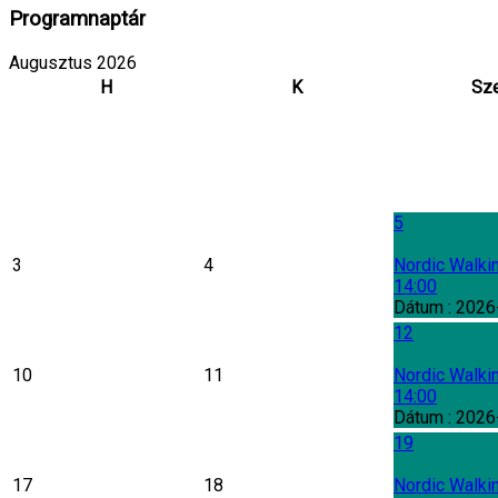
Programnaptár
Augusztus 2026
H
K
Sz
5
3
4
Nordic Walki
14:00
Dátum :
2026
12
10
11
Nordic Walki
14:00
Dátum :
2026
19
17
18
Nordic Walki