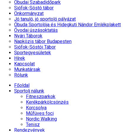
Óbudai Szabadidőpark
Siófok-Sóstó tábor
Önkormányzat
Jó tanuló, jó sportoló pályázat
Óbuda Sportolója és Hidegkuti Nándor Emlékplakett
Óvodai úszásoktatás
Nyári Táborok
Napközis tábor Budapesten
Siófok-Sóstói Tábor
Sportegyesületek
Hírek
Kapcsolat
Munkatársak
Rólunk
Főoldal
Sportolj nálunk
Fitneszparkok
Kerékpárkölcsönzés
Korcsolya
Műfüves foci
Nordic Walking
Tenisz
Rendezvények