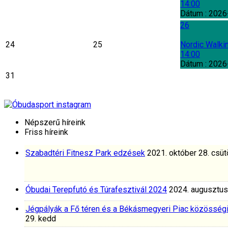
14:00
Dátum :
2026
26
24
25
Nordic Walki
14:00
Dátum :
2026
31
Népszerű híreink
Friss híreink
Szabadtéri Fitnesz Park edzések
2021. október 28. csüt
Óbudai Terepfutó és Túrafesztivál 2024
2024. augusztus
Jégpályák a Fő téren és a Békásmegyeri Piac közösség
29. kedd