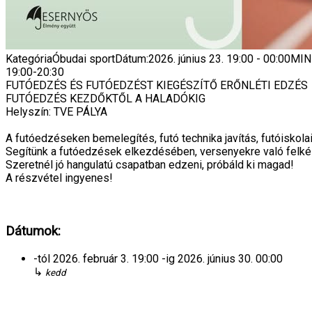
Kategória
Óbudai sport
Dátum:
2026. június 23.
19:00
-
00:00
MIN
19:00-20:30
FUTÓEDZÉS ÉS FUTÓEDZÉST KIEGÉSZÍTŐ ERŐNLÉTI EDZÉS
FUTÓEDZÉS KEZDŐKTŐL A HALADÓKIG
Helyszín: TVE PÁLYA
A futóedzéseken bemelegítés, futó technika javítás, futóiskol
Segítünk a futóedzések elkezdésében, versenyekre való felk
Szeretnél jó hangulatú csapatban edzeni, próbáld ki magad!
A részvétel ingyenes!
Dátumok:
-tól
2026. február 3.
19:00
-ig
2026. június 30.
00:00
↳
kedd