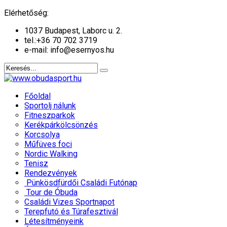
év
hónap
év
hónap
Elérhetőség:
1037 Budapest, Laborc u. 2.
tel.:
+36 70 702 3719
e-mail: info@esernyos.hu
Főoldal
Sportolj nálunk
Fitneszparkok
Kerékpárkölcsönzés
Korcsolya
Műfüves foci
Nordic Walking
Tenisz
Rendezvények
Pünkösdfürdői Családi Futónap
Tour de Óbuda
Családi Vizes Sportnapot
Terepfutó és Túrafesztivál
Létesítményeink