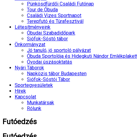
Pünkösdfürdői Családi Futónap
Tour de Óbuda
Családi Vizes Sportnapot
Terepfutó és Túrafesztivál
Létesítményeink
Óbudai Szabadidőpark
Siófok-Sóstó tábor
Önkormányzat
Jó tanuló, jó sportoló pályázat
Óbuda Sportolója és Hidegkuti Nándor Emlékplaket
Óvodai úszásoktatás
Nyári Táborok
Napközis tábor Budapesten
Siófok-Sóstói Tábor
Sportegyesületek
Hírek
Kapcsolat
Munkatársak
Rólunk
Futóedzés
Futóedzés