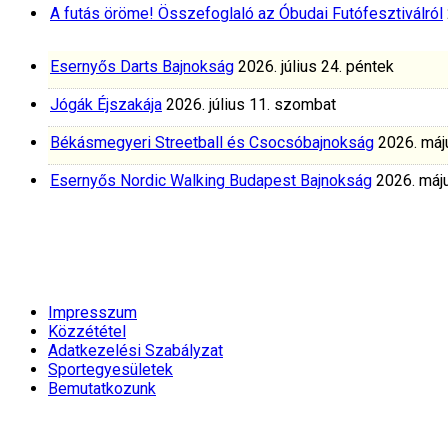
A futás öröme! Összefoglaló az Óbudai Futófesztiválról
Esernyős Darts Bajnokság
2026. július 24. péntek
Jógák Éjszakája
2026. július 11. szombat
Békásmegyeri Streetball és Csocsóbajnokság
2026. máj
Esernyős Nordic Walking Budapest Bajnokság
2026. máju
Impresszum
Közzététel
Adatkezelési Szabályzat
Sportegyesületek
Bemutatkozunk