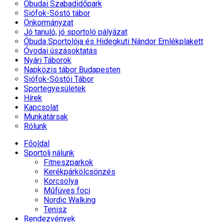
Óbudai Szabadidőpark
Siófok-Sóstó tábor
Önkormányzat
Jó tanuló, jó sportoló pályázat
Óbuda Sportolója és Hidegkuti Nándor Emlékplakett
Óvodai úszásoktatás
Nyári Táborok
Napközis tábor Budapesten
Siófok-Sóstói Tábor
Sportegyesületek
Hírek
Kapcsolat
Munkatársak
Rólunk
Főoldal
Sportolj nálunk
Fitneszparkok
Kerékpárkölcsönzés
Korcsolya
Műfüves foci
Nordic Walking
Tenisz
Rendezvények