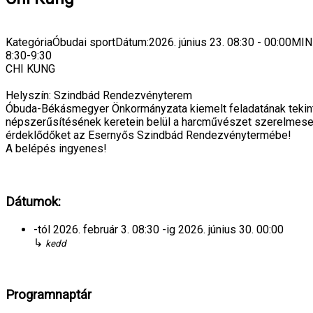
Kategória
Óbudai sport
Dátum:
2026. június 23.
08:30
-
00:00
MIN
8:30-9:30
CHI KUNG
Helyszín: Szindbád Rendezvényterem
Óbuda-Békásmegyer Önkormányzata kiemelt feladatának tekinti, 
népszerűsítésének keretein belül a harcművészet szerelmesei
érdeklődőket az Esernyős Szindbád Rendezvénytermébe!
A belépés ingyenes!
Dátumok:
-tól
2026. február 3.
08:30
-ig
2026. június 30.
00:00
↳
kedd
Programnaptár