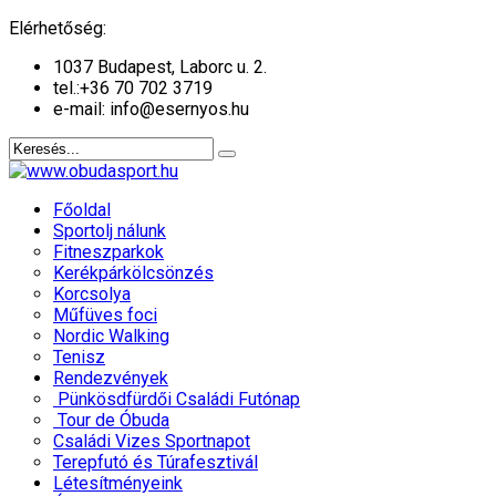
év
hónap
év
hónap
Elérhetőség:
1037 Budapest, Laborc u. 2.
tel.:
+36 70 702 3719
e-mail: info@esernyos.hu
Főoldal
Sportolj nálunk
Fitneszparkok
Kerékpárkölcsönzés
Korcsolya
Műfüves foci
Nordic Walking
Tenisz
Rendezvények
Pünkösdfürdői Családi Futónap
Tour de Óbuda
Családi Vizes Sportnapot
Terepfutó és Túrafesztivál
Létesítményeink