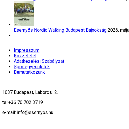
Esernyős Nordic Walking Budapest Bajnokság
2026. máju
Impresszum
Közzététel
Adatkezelési Szabályzat
Sportegyesületek
Bemutatkozunk
1037 Budapest, Laborc u. 2.
tel:
+36 70 702 3719
e-mail: info@esernyos.hu
A weboldalon cookie-kat használunk, hogy biztonságos böngészés mellett 