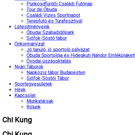
Pünkösdfürdői Családi Futónap
Tour de Óbuda
Családi Vizes Sportnapot
Terepfutó és Túrafesztivál
Létesítményeink
Óbudai Szabadidőpark
Siófok-Sóstó tábor
Önkormányzat
Jó tanuló, jó sportoló pályázat
Óbuda Sportolója és Hidegkuti Nándor Emlékplaket
Óvodai úszásoktatás
Nyári Táborok
Napközis tábor Budapesten
Siófok-Sóstói Tábor
Sportegyesületek
Hírek
Kapcsolat
Munkatársak
Rólunk
Chi Kung
Chi Kung