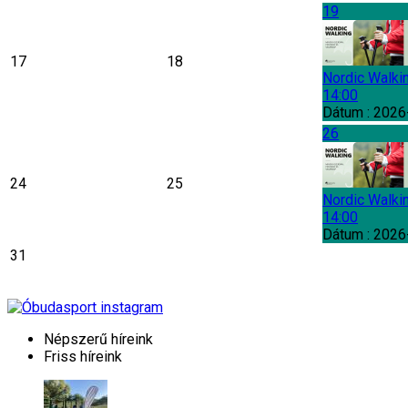
19
17
18
Nordic Walki
14:00
Dátum :
2026
26
24
25
Nordic Walki
14:00
Dátum :
2026
31
Népszerű híreink
Friss híreink