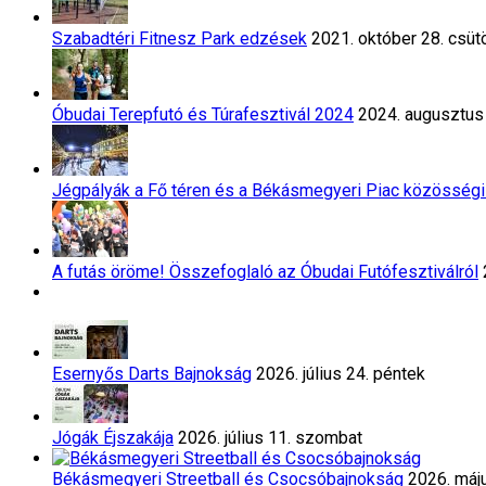
Szabadtéri Fitnesz Park edzések
2021. október 28. csüt
Óbudai Terepfutó és Túrafesztivál 2024
2024. augusztus 
Jégpályák a Fő téren és a Békásmegyeri Piac közösségi
A futás öröme! Összefoglaló az Óbudai Futófesztiválról
Esernyős Darts Bajnokság
2026. július 24. péntek
Jógák Éjszakája
2026. július 11. szombat
Békásmegyeri Streetball és Csocsóbajnokság
2026. máj