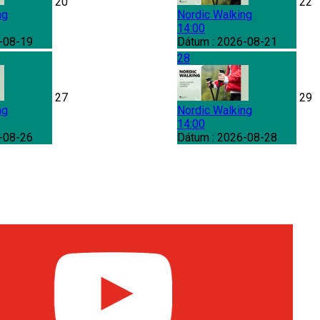
20
22
ng
Nordic Walking
14:00
-08-19
Dátum :
2026-08-21
28
27
29
ng
Nordic Walking
14:00
-08-26
Dátum :
2026-08-28