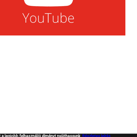
a legjobb felhasználói élményt nyújthassunk.
Részletes leírás