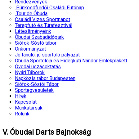
Rendezvények
Pünkösdfürdői Családi Futónap
Tour de Óbuda
Családi Vizes Sportnapot
Terepfutó és Túrafesztivál
Létesítményeink
Óbudai Szabadidőpark
Siófok-Sóstó tábor
Önkormányzat
Jó tanuló, jó sportoló pályázat
Óbuda Sportolója és Hidegkuti Nándor Emlékplakett
Óvodai úszásoktatás
Nyári Táborok
Napközis tábor Budapesten
Siófok-Sóstói Tábor
Sportegyesületek
Hírek
Kapcsolat
Munkatársak
Rólunk
V. Óbudai Darts Bajnokság