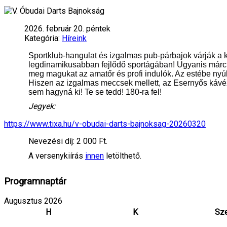
2026. február 20. péntek
Kategória:
Híreink
Sportklub-hangulat és izgalmas pub-párbajok várják a 
legdinamikusabban fejlődő sportágában! Ugyanis márc
meg magukat az amatőr és profi indulók. Az estébe ny
Hiszen az izgalmas meccsek mellett, az Esernyős kávézó
sem hagyná ki! Te se tedd! 180-ra fel!
Jegyek:
https://www.tixa.hu/v-obudai-darts-bajnoksag-20260320
Nevezési díj: 2 000 Ft.
A versenykiírás
innen
letölthető.
Programnaptár
Augusztus 2026
H
K
Sz