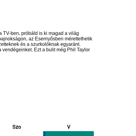
 TV-ben, próbáld is ki magad a világ
ajnokságon, az Esernyősben mérettethetik
etteknek és a szurkolóknak egyaránt.
vendégeinket. Ezt a bulit még Phil Taylor
Szo
V
2