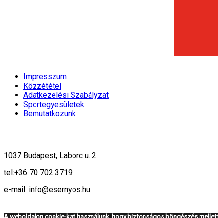
Impresszum
Közzététel
Adatkezelési Szabályzat
Sportegyesületek
Bemutatkozunk
1037 Budapest, Laborc u. 2.
tel:
+36 70 702 3719
e-mail: info@esernyos.hu
A weboldalon cookie-kat használunk, hogy biztonságos böngészés mellett 