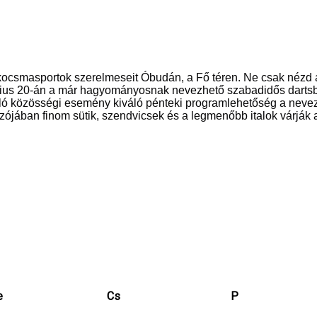
kocsmasportok szerelmeseit Óbudán, a Fő téren. Ne csak nézd a
ius 20-án a már hagyományosnak nevezhető szabadidős dartsb
úló közösségi esemény kiváló pénteki programlehetőség a nevez
jában finom sütik, szendvicsek és a legmenőbb italok várják a 
e
Cs
P