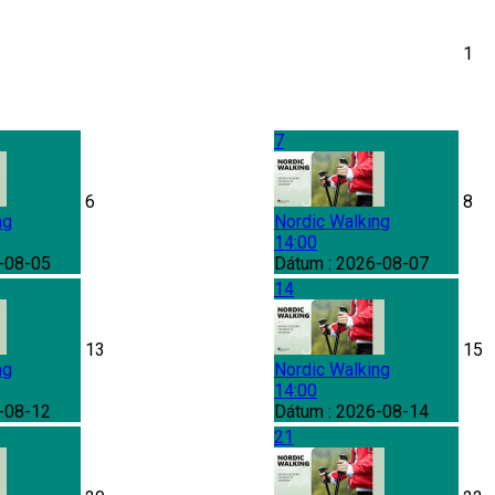
1
7
6
8
ng
Nordic Walking
14:00
-08-05
Dátum :
2026-08-07
14
13
15
ng
Nordic Walking
14:00
-08-12
Dátum :
2026-08-14
21