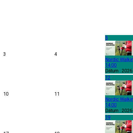
5
3
4
Nordic Walki
14:00
Dátum :
2026
12
10
11
Nordic Walki
14:00
Dátum :
2026
19