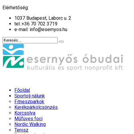
év
hónap
év
hónap
Elérhetőség:
1037 Budapest, Laborc u. 2.
tel.:
+36 70 702 3719
e-mail: info@esernyos.hu
Főoldal
Sportolj nálunk
Fitneszparkok
Kerékpárkölcsönzés
Korcsolya
Műfüves foci
Nordic Walking
Tenisz