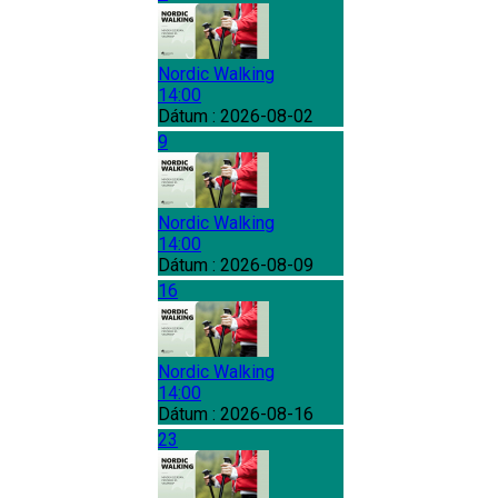
Nordic Walking
14:00
Dátum :
2026-08-02
9
Nordic Walking
14:00
Dátum :
2026-08-09
16
Nordic Walking
14:00
Dátum :
2026-08-16
23