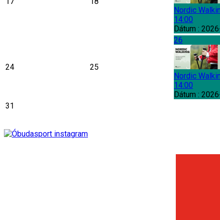
17
18
Nordic Walki
14:00
Dátum :
2026
26
24
25
Nordic Walki
14:00
Dátum :
2026
31