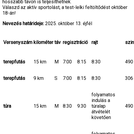
hosszabb távon is teljesíthetnek.
Válaszd az aktív sportolást, a test-lelki feltöltődést október
18-án!
Nevezés határideje:
2025. október 13. éjfél
Versenyszám
kilométer
táv
regisztráció
rajt
szin
terepfutás
15 km
M
7:00
8:15
8:30
490
terepfutás
9 km
S
7:00
8:15
8:30
306
folyamatos
indulás a
túra
15 km
M
8:30
9:30
túralap
490
átvételét
követően
folyamatos