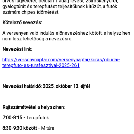
orvosi ügyeletet, délután 1 adag levest, zsíroskenyeret,
gyalogtúrát és terepfutást teljesítőknek kitűzőt, a futók
számára chipes időmérést.
Kötelező nevezés:
A versenyen való indulás előnevezéshez kötött, a helyszínen
nem lesz lehetőség a nevezésre.
Nevezési link:
https://versenynaptar.com/versenynaptar/kiiras/obudai-
terepfuto-es-turafesztival-2025-261
Nevezési határidő: 2025. október 13. éjfél
Rajtszámátvétel a helyszínen:
7:00-8:15 -
Terepfutók
8:30-9:30 között -
M túra