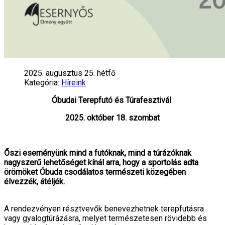
2025. augusztus 25. hétfő
Kategória:
Híreink
Óbudai Terepfutó és Túrafesztivál
2025. október 18. szombat
Őszi eseményünk mind a futóknak, mind a túrázóknak
nagyszerű lehetőséget kínál arra, hogy a sportolás adta
örömöket Óbuda csodálatos természeti közegében
élvezzék, átéljék.
A rendezvényen résztvevők benevezhetnek terepfutásra
vagy gyalogtúrázásra, melyet természetesen rövidebb és