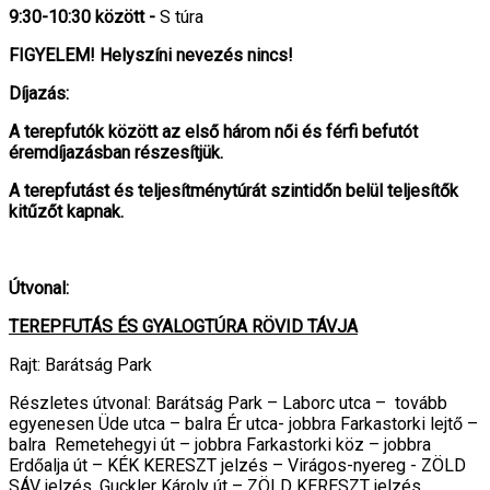
9:30-10:30 között
-
S túra
FIGYELEM! Helyszíni nevezés nincs!
Díjazás:
A terepfutók között az első három női és férfi befutót
éremdíjazásban részesítjük.
A terepfutást és teljesítménytúrát szintidőn belül teljesítők
kitűzőt kapnak.
Útvonal:
TEREPFUTÁS ÉS GYALOGTÚRA RÖVID TÁVJA
Rajt: Barátság Park
Részletes útvonal: Barátság Park – Laborc utca – tovább
egyenesen Üde utca – balra Ér utca- jobbra Farkastorki lejtő –
balra Remetehegyi út – jobbra Farkastorki köz – jobbra
Erdőalja út – KÉK KERESZT jelzés – Virágos-nyereg - ZÖLD
SÁV jelzés, Guckler Károly út – ZÖLD KERESZT jelzés,