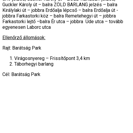
Guckler Károly út – balra ZÖLD BARLANG jelzés – balra
Királylaki út – jobbra Erdőalja lépcső – balra Erdőalja út -
jobbra Farkastorki köz – balra Remetehegyi út – jobbra
Farkastorki lejtő –balra Ér utca – jobbra Üde utca – tovább
egyenesen Laborc utca
Ellenőrző állomások:
Rajt: Barátság Park
Virágosnyereg – Frissítőpont 3,4 km
Táborhegyi barlang
Cél: Barátság Park