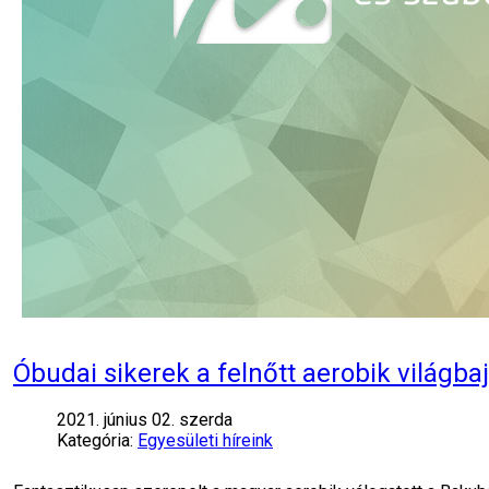
Óbudai sikerek a felnőtt aerobik világb
2021. június 02. szerda
Kategória:
Egyesületi híreink