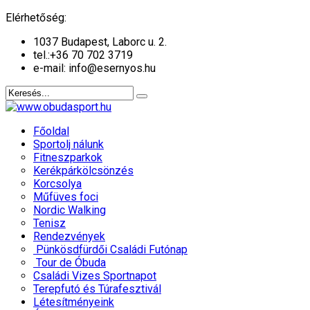
év
hónap
év
hónap
Elérhetőség:
1037 Budapest, Laborc u. 2.
tel.:
+36 70 702 3719
e-mail: info@esernyos.hu
Főoldal
Sportolj nálunk
Fitneszparkok
Kerékpárkölcsönzés
Korcsolya
Műfüves foci
Nordic Walking
Tenisz
Rendezvények
Pünkösdfürdői Családi Futónap
Tour de Óbuda
Családi Vizes Sportnapot
Terepfutó és Túrafesztivál
Létesítményeink