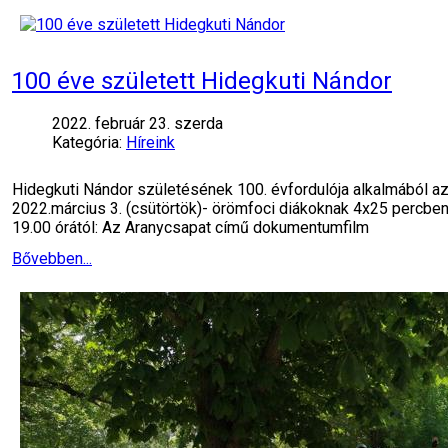
100 éve született Hidegkuti Nándor
2022. február 23. szerda
Kategória:
Híreink
Hidegkuti Nándor születésének 100. évfordulója alkalmából az
2022.március 3. (csütörtök)- örömfoci diákoknak 4x25 percben, a
19.00 órától: Az Aranycsapat című dokumentumfilm
Bővebben...