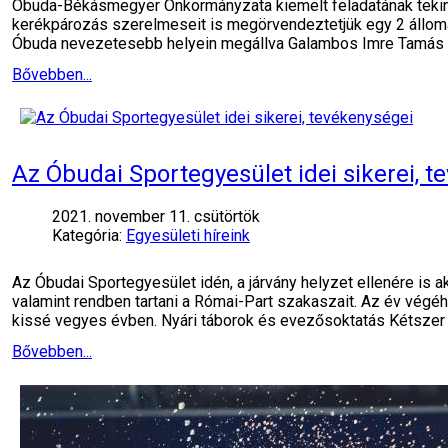
Óbuda-Békásmegyer Önkormányzata kiemelt feladatának tekinti,
kerékpározás szerelmeseit is megörvendeztetjük egy 2 állomá
Óbuda nevezetesebb helyein megállva Galambos Imre Tamás
Bővebben...
Az Óbudai Sportegyesület idei sikerei, 
2021. november 11. csütörtök
Kategória:
Egyesületi híreink
Az Óbudai Sportegyesület idén, a járvány helyzet ellenére is ak
valamint rendben tartani a Római-Part szakaszait. Az év vég
kissé vegyes évben. Nyári táborok és evezősoktatás Kétszer
Bővebben...