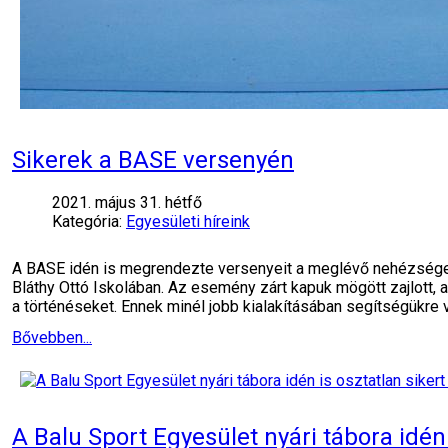
Sikerek a BASE versenyén
2021. május 31. hétfő
Kategória:
Egyesületi híreink
A BASE idén is megrendezte versenyeit a meglévő nehézségek
Bláthy Ottó Iskolában. Az esemény zárt kapuk mögött zajlott,
a történéseket. Ennek minél jobb kialakításában segítségükre 
Bővebben...
A Balu Sport Egyesület nyári tábora idén