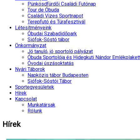
Pünkösdfürdői Családi Futónap
Tour de Óbuda
Családi Vizes Sportnapot
Terepfutó és Túrafesztivál
Létesítményeink
Óbudai Szabadidőpark
Siófok-Sóstó tábor
Önkormányzat
Jó tanuló, jó sportoló pályázat
Óbuda Sportolója és Hidegkuti Nándor Emlékplaket
Óvodai úszásoktatás
Nyári Táborok
Napközis tábor Budapesten
Siófok-Sóstói Tábor
Sportegyesületek
Hírek
Kapcsolat
Munkatársak
Rólunk
Hírek