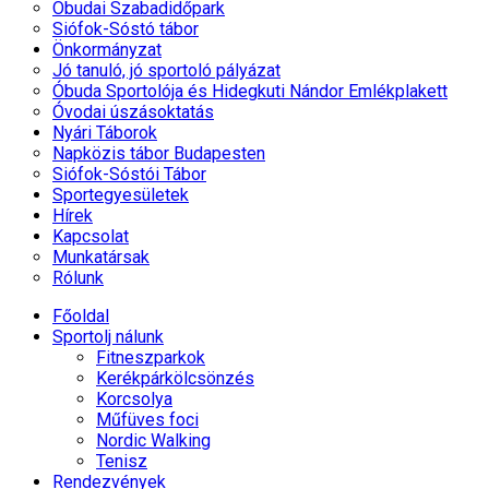
Óbudai Szabadidőpark
Siófok-Sóstó tábor
Önkormányzat
Jó tanuló, jó sportoló pályázat
Óbuda Sportolója és Hidegkuti Nándor Emlékplakett
Óvodai úszásoktatás
Nyári Táborok
Napközis tábor Budapesten
Siófok-Sóstói Tábor
Sportegyesületek
Hírek
Kapcsolat
Munkatársak
Rólunk
Főoldal
Sportolj nálunk
Fitneszparkok
Kerékpárkölcsönzés
Korcsolya
Műfüves foci
Nordic Walking
Tenisz
Rendezvények