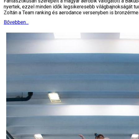
Fantasztikusan szerepelt a magyar aerobik válogatott a Bak
nyertek, ezzel minden idők legsikeresebb világbajnokságát t
Zoltán a Team ranking és aerodance versenyben is bronzérmes 
Bővebben...