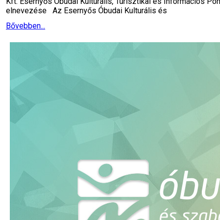
Kft. Esernyős Óbudai Kulturális, Turisztikai és Információs Pon
elnevezése Az Esernyős Óbudai Kulturális és
Bővebben...