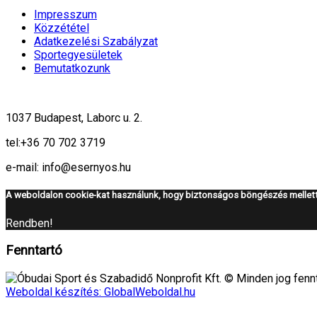
Impresszum
Közzététel
Adatkezelési Szabályzat
Sportegyesületek
Bemutatkozunk
1037 Budapest, Laborc u. 2.
tel:
+36 70 702 3719
e-mail: info@esernyos.hu
A weboldalon cookie-kat használunk, hogy biztonságos böngészés mellett 
Rendben!
Fenntartó
Óbudai Sport és Szabadidő Nonprofit Kft. © Minden jog fennt
Weboldal készítés: GlobalWeboldal.hu