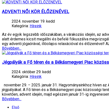
ADVENTI NŐI KÖR ÉLŐZENÉVEL
2024. november 19. kedd
Kategória:
Híreink
Az év egyik legszebb időszakában, a várakozás idején, az adv
alatt érdemes kicsit megállni és befelé fókuszálva megvizsgáln
egy adventi jógaórával, illóolajos relaxációval és élőzenével! A
Bővebben...
Jégpályák a Fő téren és a Békásmegyeri Piac közöss
2024. október 29. kedd
Kategória:
Híreink
november 29. – 2025. január 31. Hagyományainkhoz híven az A
jégpályákat. A Fő téren és a Békásmegyeri piac közösségi ter
követően, advent idején, majd egészen január 31-ig ingyenese
Bővebben...
Első