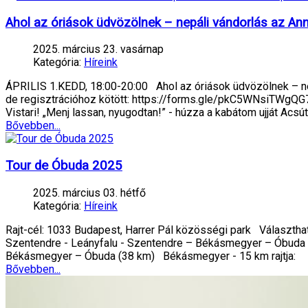
Ahol az óriások üdvözölnek – nepáli vándorlás az An
2025. március 23. vasárnap
Kategória:
Híreink
ÁPRILIS 1.KEDD, 18:00-20:00 Ahol az óriások üdvözölnek – n
de regisztrációhoz kötött: https://forms.gle/pkC5WNsiTWgQG78i
Vistari! „Menj lassan, nyugodtan!” - húzza a kabátom ujját Acsút
Bővebben...
Tour de Óbuda 2025
2025. március 03. hétfő
Kategória:
Híreink
Rajt-cél: 1033 Budapest, Harrer Pál közösségi park Választhat
Szentendre - Leányfalu - Szentendre – Békásmegyer – Óbuda (
Békásmegyer – Óbuda (38 km) Békásmegyer - 15 km rajtja:
Bővebben...