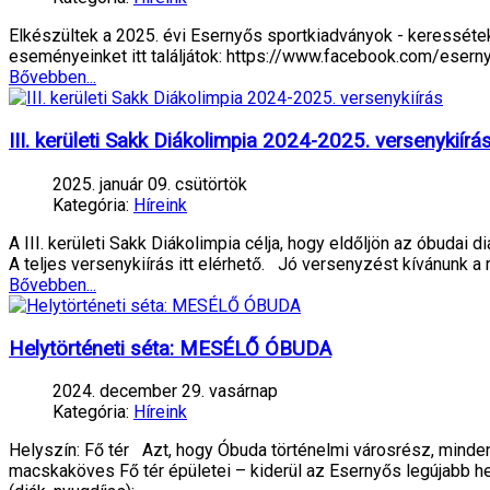
Elkészültek a 2025. évi Esernyős sportkiadványok - keresséte
eseményeinket itt találjátok: https://www.facebook.com/eser
Bővebben...
III. kerületi Sakk Diákolimpia 2024-2025. versenykiírá
2025. január 09. csütörtök
Kategória:
Híreink
A III. kerületi Sakk Diákolimpia célja, hogy eldőljön az óbuda
A teljes versenykiírás itt elérhető. Jó versenyzést kívánunk 
Bővebben...
Helytörténeti séta: MESÉLŐ ÓBUDA
2024. december 29. vasárnap
Kategória:
Híreink
Helyszín: Fő tér Azt, hogy Óbuda történelmi városrész, mindenki
macskaköves Fő tér épületei – kiderül az Esernyős legújabb he