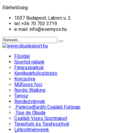
év
hónap
év
hónap
Elérhetőség:
1037 Budapest, Laborc u. 2.
tel.:
+36 70 702 3719
e-mail: info@esernyos.hu
Főoldal
Sportolj nálunk
Fitneszparkok
Kerékpárkölcsönzés
Korcsolya
Műfüves foci
Nordic Walking
Tenisz
Rendezvények
Pünkösdfürdői Családi Futónap
Tour de Óbuda
Családi Vizes Sportnapot
Terepfutó és Túrafesztivál
Létesítményeink