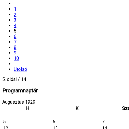
1
2
3
4
5
6
7
8
9
10
Utolsó
5. oldal / 14
Programnaptár
Augusztus 1929
H
K
Sz
5
6
7
12
13
14