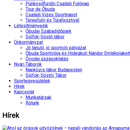
Pünkösdfürdői Családi Futónap
Tour de Óbuda
Családi Vizes Sportnapot
Terepfutó és Túrafesztivál
Létesítményeink
Óbudai Szabadidőpark
Siófok-Sóstó tábor
Önkormányzat
Jó tanuló, jó sportoló pályázat
Óbuda Sportolója és Hidegkuti Nándor Emlékplaket
Óvodai úszásoktatás
Nyári Táborok
Napközis tábor Budapesten
Siófok-Sóstói Tábor
Sportegyesületek
Hírek
Kapcsolat
Munkatársak
Rólunk
Hírek