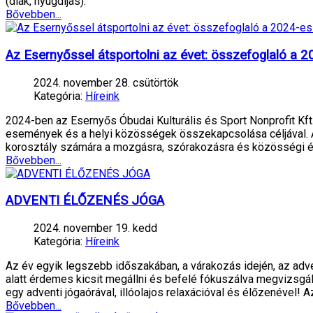
(diák, nyugdíjas):
Bővebben...
Az Esernyőssel átsportolni az évet: összefoglaló a 
2024. november 28. csütörtök
Kategória:
Híreink
2024-ben az Esernyős Óbudai Kulturális és Sport Nonprofit Kft
események és a helyi közösségek összekapcsolása céljával. A
korosztály számára a mozgásra, szórakozásra és közösségi 
Bővebben...
ADVENTI ÉLŐZENÉS JÓGA
2024. november 19. kedd
Kategória:
Híreink
Az év egyik legszebb időszakában, a várakozás idején, az adv
alatt érdemes kicsit megállni és befelé fókuszálva megvizsgáln
egy adventi jógaórával, illóolajos relaxációval és élőzenével! A
Bővebben...