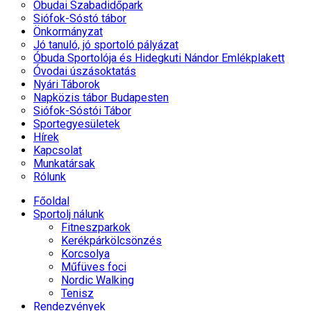
Óbudai Szabadidőpark
Siófok-Sóstó tábor
Önkormányzat
Jó tanuló, jó sportoló pályázat
Óbuda Sportolója és Hidegkuti Nándor Emlékplakett
Óvodai úszásoktatás
Nyári Táborok
Napközis tábor Budapesten
Siófok-Sóstói Tábor
Sportegyesületek
Hírek
Kapcsolat
Munkatársak
Rólunk
Főoldal
Sportolj nálunk
Fitneszparkok
Kerékpárkölcsönzés
Korcsolya
Műfüves foci
Nordic Walking
Tenisz
Rendezvények