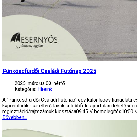
Pünkösdfürdői Családi Futónap 2025
2025. március 03. hétfő
Kategória:
Híreink
A "Pünkösdfürdői Családi Futónap" egy különleges hangulatú 
kapcsolódik - az eltérő távok, a többféle sportolási lehetősé
regisztráció/rajtszámok kiosztása09:45 // bemelegítés10:00 
Bővebben...