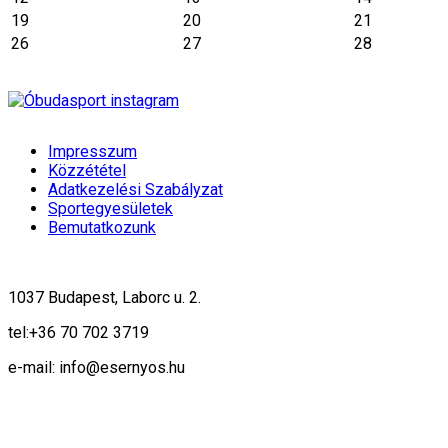
19
20
21
26
27
28
Impresszum
Közzététel
Adatkezelési Szabályzat
Sportegyesületek
Bemutatkozunk
1037 Budapest, Laborc u. 2.
tel:
+36 70 702 3719
e-mail: info@esernyos.hu
A weboldalon cookie-kat használunk, hogy biztonságos böngészés mellett 
Rendben!