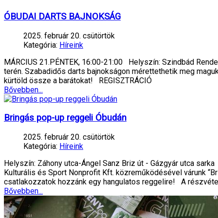
ÓBUDAI DARTS BAJNOKSÁG
2025. február 20. csütörtök
Kategória:
Híreink
MÁRCIUS 21.PÉNTEK, 16:00-21:00 Helyszín: Szindbád Rendezv
terén. Szabadidős darts bajnokságon mérettethetik meg maguka
kürtöld össze a barátokat! REGISZTRÁCIÓ
Bővebben...
Bringás pop-up reggeli Óbudán
2025. február 20. csütörtök
Kategória:
Híreink
Helyszín: Záhony utca-Ángel Sanz Briz út - Gázgyár utca sar
Kulturális és Sport Nonprofit Kft. közreműködésével várunk “
csatlakozzatok hozzánk egy hangulatos reggelire! A részvéte
Bővebben...