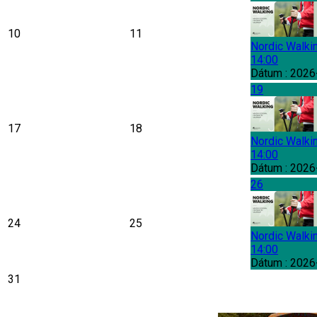
10
11
Nordic Walki
14:00
Dátum :
2026
19
17
18
Nordic Walki
14:00
Dátum :
2026
26
24
25
Nordic Walki
14:00
Dátum :
2026
31