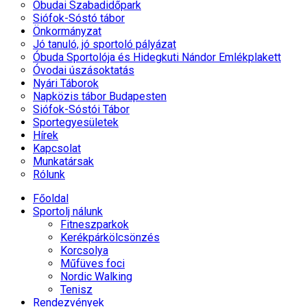
Óbudai Szabadidőpark
Siófok-Sóstó tábor
Önkormányzat
Jó tanuló, jó sportoló pályázat
Óbuda Sportolója és Hidegkuti Nándor Emlékplakett
Óvodai úszásoktatás
Nyári Táborok
Napközis tábor Budapesten
Siófok-Sóstói Tábor
Sportegyesületek
Hírek
Kapcsolat
Munkatársak
Rólunk
Főoldal
Sportolj nálunk
Fitneszparkok
Kerékpárkölcsönzés
Korcsolya
Műfüves foci
Nordic Walking
Tenisz
Rendezvények