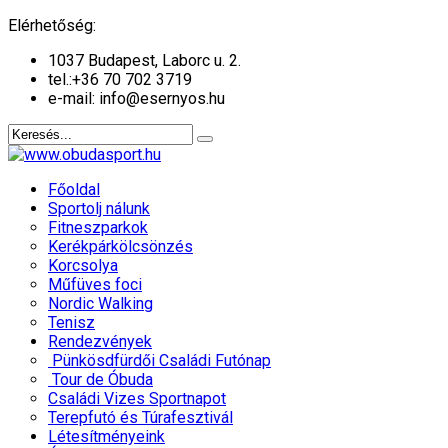
év
hónap
év
hónap
Elérhetőség:
1037 Budapest, Laborc u. 2.
tel.:
+36 70 702 3719
e-mail: info@esernyos.hu
Főoldal
Sportolj nálunk
Fitneszparkok
Kerékpárkölcsönzés
Korcsolya
Műfüves foci
Nordic Walking
Tenisz
Rendezvények
Pünkösdfürdői Családi Futónap
Tour de Óbuda
Családi Vizes Sportnapot
Terepfutó és Túrafesztivál
Létesítményeink