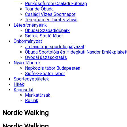
Pünkösdfürdői Családi Futónap
Tour de Óbuda
Családi Vizes Sportnapot
Terepfutó és Túrafesztivál
Létesítményeink
Óbudai Szabadidőpark
Siófok-Sóstó tábor
Önkormányzat
Jó tanuló, jó sportoló pályázat
Óbuda Sportolója és Hidegkuti Nándor Emlékplaket
Óvodai úszásoktatás
Nyári Táborok
Napközis tábor Budapesten
Siófok-Sóstói Tábor
Sportegyesületek
Hírek
Kapcsolat
Munkatársak
Rólunk
Nordic Walking
Nordic Walking