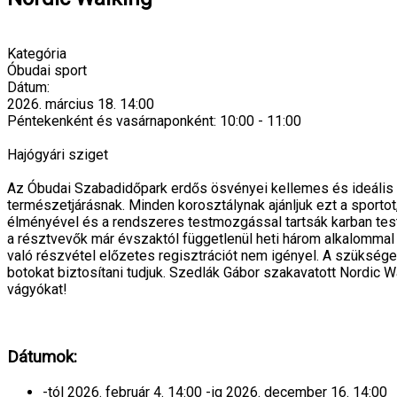
Kategória
Óbudai sport
Dátum:
2026. március 18.
14:00
Péntekenként és vasárnaponként: 10:00 - 11:00
Hajógyári sziget
Az Óbudai Szabadidőpark erdős ösvényei kellemes és ideális 
természetjárásnak. Minden korosztálynak ajánljuk ezt a sporto
élményével és a rendszeres testmozgással tartsák karban tes
a résztvevők már évszaktól függetlenül heti három alkalommal
való részvétel előzetes regisztrációt nem igényel. A szükséges
botokat biztosítani tudjuk. Szedlák Gábor szakavatott Nordic 
vágyókat!
Dátumok:
-tól
2026. február 4.
14:00
-ig
2026. december 16.
14:00