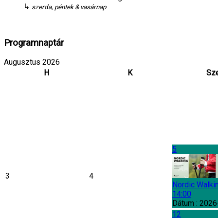
↳
szerda, péntek & vasárnap
Programnaptár
Augusztus 2026
H
K
Sz
5
3
4
Nordic Walki
14:00
Dátum :
2026
12