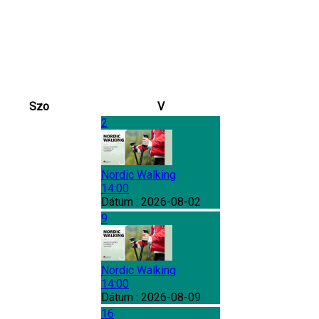
Szo
V
2
Nordic Walking
14:00
Dátum :
2026-08-02
9
Nordic Walking
14:00
Dátum :
2026-08-09
16