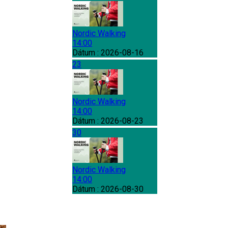
Nordic Walking
14:00
Dátum :
2026-08-16
23
Nordic Walking
14:00
Dátum :
2026-08-23
30
Nordic Walking
14:00
Dátum :
2026-08-30