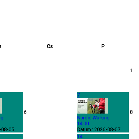
e
Cs
P
1
7
6
8
ng
Nordic Walking
14:00
-08-05
Dátum :
2026-08-07
14