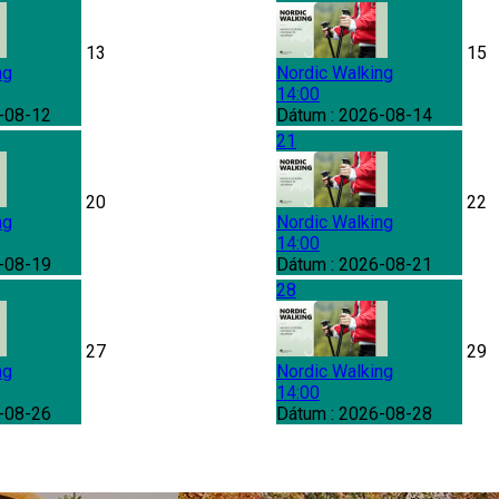
13
15
ng
Nordic Walking
14:00
-08-12
Dátum :
2026-08-14
21
20
22
ng
Nordic Walking
14:00
-08-19
Dátum :
2026-08-21
28
27
29
ng
Nordic Walking
14:00
-08-26
Dátum :
2026-08-28