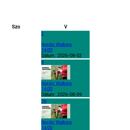
Szo
V
2
Nordic Walking
14:00
Dátum :
2026-08-02
9
Nordic Walking
14:00
Dátum :
2026-08-09
16
Nordic Walking
14:00