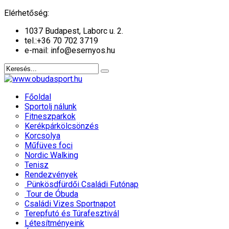
év
hónap
év
hónap
Elérhetőség:
1037 Budapest, Laborc u. 2.
tel.:
+36 70 702 3719
e-mail: info@esernyos.hu
Főoldal
Sportolj nálunk
Fitneszparkok
Kerékpárkölcsönzés
Korcsolya
Műfüves foci
Nordic Walking
Tenisz
Rendezvények
Pünkösdfürdői Családi Futónap
Tour de Óbuda
Családi Vizes Sportnapot
Terepfutó és Túrafesztivál
Létesítményeink