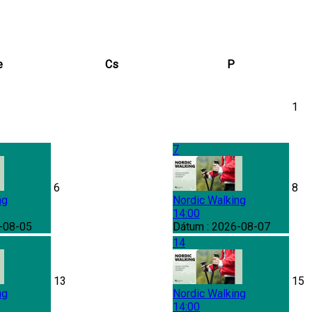
e
Cs
P
1
7
6
8
ng
Nordic Walking
14:00
-08-05
Dátum :
2026-08-07
14
13
15
ng
Nordic Walking
14:00