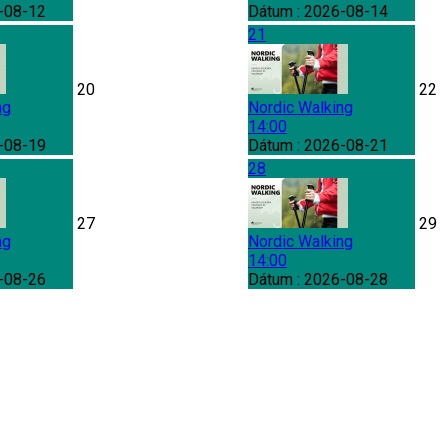
-08-12
Dátum :
2026-08-14
21
20
22
ng
Nordic Walking
14:00
-08-19
Dátum :
2026-08-21
28
27
29
ng
Nordic Walking
14:00
-08-26
Dátum :
2026-08-28