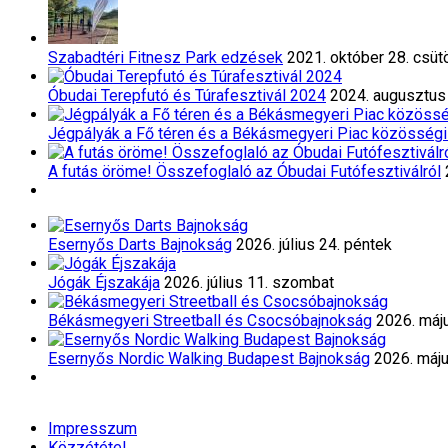
Szabadtéri Fitnesz Park edzések
2021. október 28. csüt
Óbudai Terepfutó és Túrafesztivál 2024
2024. augusztus 
Jégpályák a Fő téren és a Békásmegyeri Piac közösségi
A futás öröme! Összefoglaló az Óbudai Futófesztiválról
Esernyős Darts Bajnokság
2026. július 24. péntek
Jógák Éjszakája
2026. július 11. szombat
Békásmegyeri Streetball és Csocsóbajnokság
2026. máj
Esernyős Nordic Walking Budapest Bajnokság
2026. máju
Impresszum
Közzététel