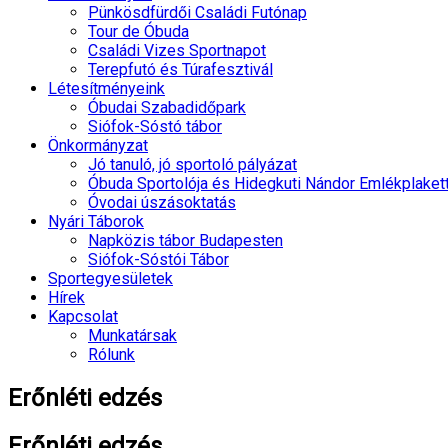
Pünkösdfürdői Családi Futónap
Tour de Óbuda
Családi Vizes Sportnapot
Terepfutó és Túrafesztivál
Létesítményeink
Óbudai Szabadidőpark
Siófok-Sóstó tábor
Önkormányzat
Jó tanuló, jó sportoló pályázat
Óbuda Sportolója és Hidegkuti Nándor Emlékplaket
Óvodai úszásoktatás
Nyári Táborok
Napközis tábor Budapesten
Siófok-Sóstói Tábor
Sportegyesületek
Hírek
Kapcsolat
Munkatársak
Rólunk
Erőnléti edzés
Erőnléti edzés