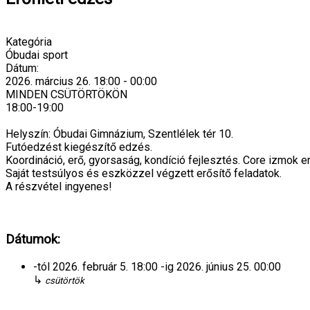
Kategória
Óbudai sport
Dátum:
2026. március 26.
18:00
-
00:00
MINDEN CSÜTÖRTÖKÖN
18:00-19:00
Helyszín: Óbudai Gimnázium, Szentlélek tér 10.
Futóedzést kiegészítő edzés.
Koordináció, erő, gyorsaság, kondíció fejlesztés. Core izmok e
Saját testsúlyos és eszközzel végzett erősítő feladatok.
A részvétel ingyenes!
Dátumok:
-tól
2026. február 5.
18:00
-ig
2026. június 25.
00:00
↳
csütörtök