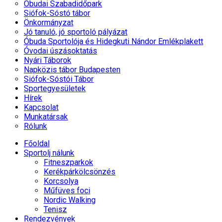
Óbudai Szabadidőpark
Siófok-Sóstó tábor
Önkormányzat
Jó tanuló, jó sportoló pályázat
Óbuda Sportolója és Hidegkuti Nándor Emlékplakett
Óvodai úszásoktatás
Nyári Táborok
Napközis tábor Budapesten
Siófok-Sóstói Tábor
Sportegyesületek
Hírek
Kapcsolat
Munkatársak
Rólunk
Főoldal
Sportolj nálunk
Fitneszparkok
Kerékpárkölcsönzés
Korcsolya
Műfüves foci
Nordic Walking
Tenisz
Rendezvények