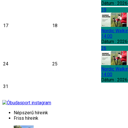
Dátum :
2026
19
17
18
Nordic Walki
14:00
Dátum :
2026
26
24
25
Nordic Walki
14:00
Dátum :
2026
31
Népszerű híreink
Friss híreink