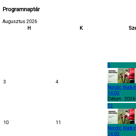
Programnaptár
Augusztus 2026
H
K
Sz
5
3
4
Nordic Walki
14:00
Dátum :
2026
12
10
11
Nordic Walki
14:00