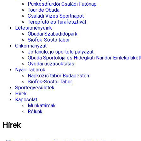
Pünkösdfürdői Családi Futónap
Tour de Óbuda
Családi Vizes Sportnapot
Terepfutó és Túrafesztivál
Létesítményeink
Óbudai Szabadidőpark
Siófok-Sóstó tábor
Önkormányzat
Jó tanuló, jó sportoló pályázat
Óbuda Sportolója és Hidegkuti Nándor Emlékplaket
Óvodai úszásoktatás
Nyári Táborok
Napközis tábor Budapesten
Siófok-Sóstói Tábor
Sportegyesületek
Hírek
Kapcsolat
Munkatársak
Rólunk
Hírek