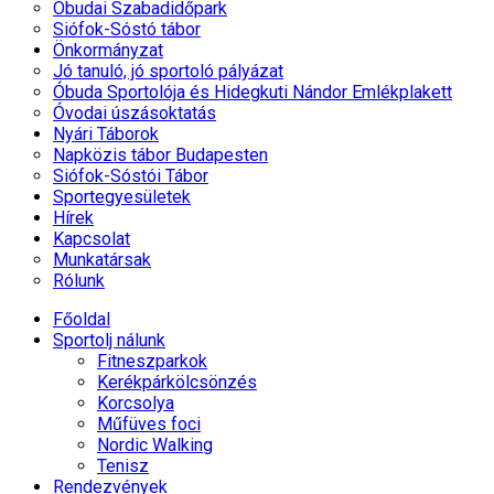
Óbudai Szabadidőpark
Siófok-Sóstó tábor
Önkormányzat
Jó tanuló, jó sportoló pályázat
Óbuda Sportolója és Hidegkuti Nándor Emlékplakett
Óvodai úszásoktatás
Nyári Táborok
Napközis tábor Budapesten
Siófok-Sóstói Tábor
Sportegyesületek
Hírek
Kapcsolat
Munkatársak
Rólunk
Főoldal
Sportolj nálunk
Fitneszparkok
Kerékpárkölcsönzés
Korcsolya
Műfüves foci
Nordic Walking
Tenisz
Rendezvények