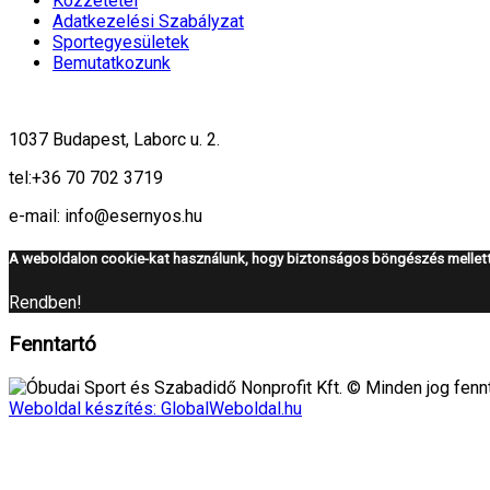
Közzététel
Adatkezelési Szabályzat
Sportegyesületek
Bemutatkozunk
1037 Budapest, Laborc u. 2.
tel:
+36 70 702 3719
e-mail: info@esernyos.hu
A weboldalon cookie-kat használunk, hogy biztonságos böngészés mellett 
Rendben!
Fenntartó
Óbudai Sport és Szabadidő Nonprofit Kft. © Minden jog fennt
Weboldal készítés: GlobalWeboldal.hu