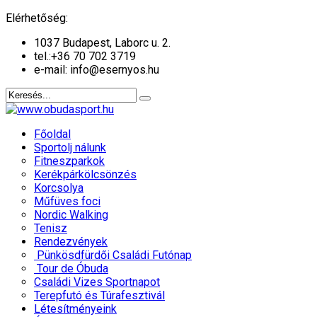
év
hónap
év
hónap
Elérhetőség:
1037 Budapest, Laborc u. 2.
tel.:
+36 70 702 3719
e-mail: info@esernyos.hu
Főoldal
Sportolj nálunk
Fitneszparkok
Kerékpárkölcsönzés
Korcsolya
Műfüves foci
Nordic Walking
Tenisz
Rendezvények
Pünkösdfürdői Családi Futónap
Tour de Óbuda
Családi Vizes Sportnapot
Terepfutó és Túrafesztivál
Létesítményeink