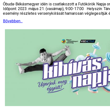
Óbuda-Békásmegyer idén is csatlakozott a Futókörök Napja o
Időpont: 2023. május 21. (vasárnap), 9:00-17:00 Helyszín: Tá
esemény részletes versenykiírását hamarosan véglegesítjük 
Bővebben...