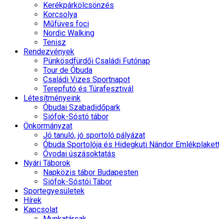
Kerékpárkölcsönzés
Korcsolya
Műfüves foci
Nordic Walking
Tenisz
Rendezvények
Pünkösdfürdői Családi Futónap
Tour de Óbuda
Családi Vizes Sportnapot
Terepfutó és Túrafesztivál
Létesítményeink
Óbudai Szabadidőpark
Siófok-Sóstó tábor
Önkormányzat
Jó tanuló, jó sportoló pályázat
Óbuda Sportolója és Hidegkuti Nándor Emlékplaket
Óvodai úszásoktatás
Nyári Táborok
Napközis tábor Budapesten
Siófok-Sóstói Tábor
Sportegyesületek
Hírek
Kapcsolat
Munkatársak