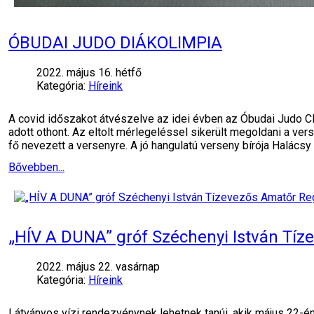
ÓBUDAI JUDO DIÁKOLIMPIA
2022. május 16. hétfő
Kategória:
Híreink
A covid időszakot átvészelve az idei évben az Óbudai Judo 
adott othont. Az eltolt mérlegeléssel sikerült megoldani a v
fő nevezett a versenyre. A jó hangulatú verseny bírója Halácsy 
Bővebben...
„HÍV A DUNA” gróf Széchenyi István Tí
2022. május 22. vasárnap
Kategória:
Híreink
Látványos vízi rendezvénynek lehetnek tanúi, akik május 22-én d