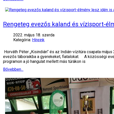
Rengeteg evezős kaland és vízisport-élm
2022. május 18. szerda
Kategória:
Híreink
Horváth Péter „Kisindián” és az Indián-vízitúra csapata május
evezős táboraikba a gyerekeket, fiatalokat. A közösségi evezés
programon a jó hangulat mellett más túrákon is
Bővebben...