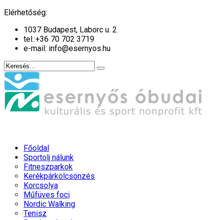
év
hónap
év
hónap
Elérhetőség:
1037 Budapest, Laborc u. 2.
tel.:
+36 70 702 3719
e-mail: info@esernyos.hu
Főoldal
Sportolj nálunk
Fitneszparkok
Kerékpárkölcsönzés
Korcsolya
Műfüves foci
Nordic Walking
Tenisz