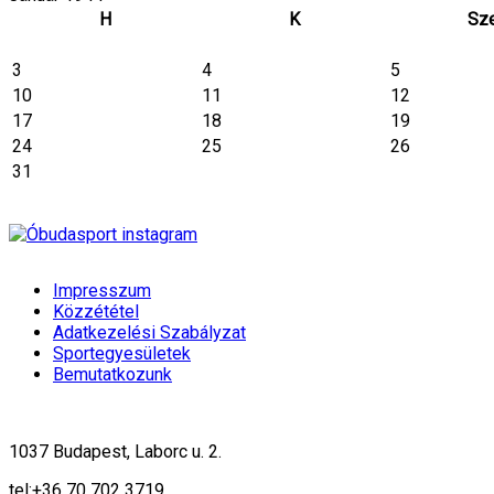
H
K
Sz
3
4
5
10
11
12
17
18
19
24
25
26
31
Impresszum
Közzététel
Adatkezelési Szabályzat
Sportegyesületek
Bemutatkozunk
1037 Budapest, Laborc u. 2.
tel:
+36 70 702 3719