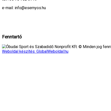
e-mail: info@esernyos.hu
A weboldalon cookie-kat használunk, hogy biztonságos böngészés mellett 
Rendben!
Fenntartó
Óbudai Sport és Szabadidő Nonprofit Kft. © Minden jog fennt
Weboldal készítés: GlobalWeboldal.hu