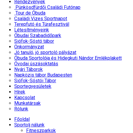
Rendezvények
Pünkösdfürdői Családi Futónap
Tour de Óbuda
Családi Vizes Sportnapot
Terepfutó és Túrafesztivál
Létesítményeink
Óbudai Szabadidőpark
Siófok-Sóstó tábor
Önkormányzat
Jó tanuló, jó sportoló pályázat
Óbuda Sportolója és Hidegkuti Nándor Emlékplakett
Óvodai úszásoktatás
Nyári Táborok
Napközis tábor Budapesten
Siófok-Sóstói Tábor
Sportegyesületek
Hírek
Kapcsolat
Munkatársak
Rólunk
Főoldal
Sportolj nálunk
Fitneszparkok