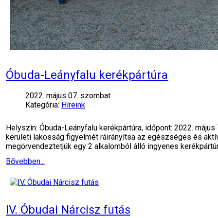
Óbuda-Leányfalu kerékpártúra
2022. május 07. szombat
Kategória:
Híreink
Helyszín: Óbuda-Leányfalu kerékpártúra, időpont: 2022. május
kerületi lakosság figyelmét ráirányítsa az egészséges és akt
megörvendeztetjük egy 2 alkalomból álló ingyenes kerékpártúr
Bővebben...
IV. Óbudai Nárcisz futás