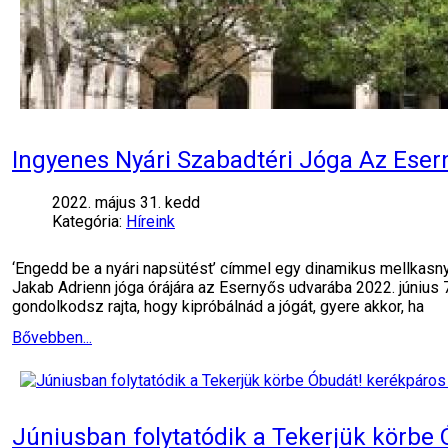
Ingyenes Nyári Szabadtéri Jóga Az Ese
2022. május 31. kedd
Kategória:
Híreink
‘Engedd be a nyári napsütést’ címmel egy dinamikus mellkasnyi
Jakab Adrienn jóga órájára az Esernyős udvarába 2022. június 
gondolkodsz rajta, hogy kipróbálnád a jógát, gyere akkor, ha
Bővebben...
Júniusban folytatódik a Tekerjük körbe