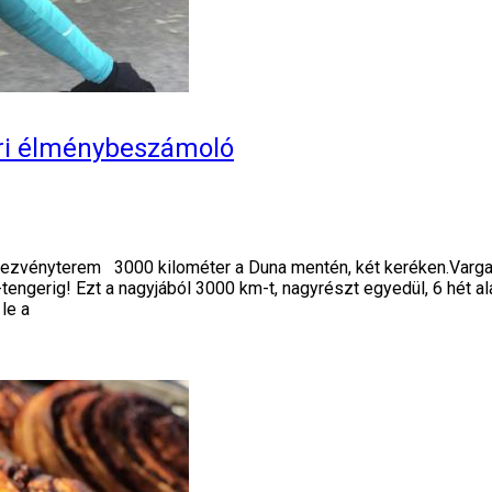
iri élménybeszámoló
ényterem 3000 kilométer a Duna mentén, két keréken.Varga Pi
tengerig! Ezt a nagyjából 3000 km-t, nagyrészt egyedül, 6 hét a
le a