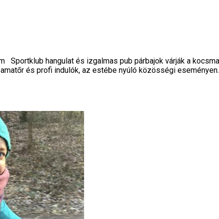
 Sportklub hangulat és izgalmas pub párbajok várják a kocsma
matőr és profi indulók, az estébe nyúló közösségi eseményen. 