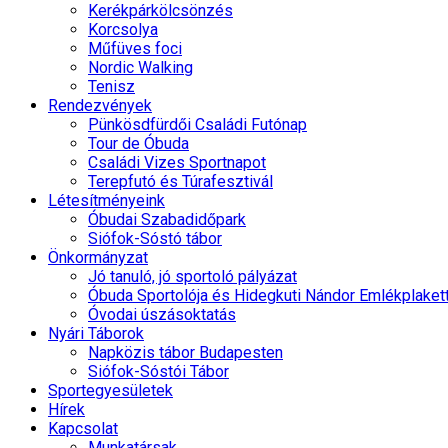
Kerékpárkölcsönzés
Korcsolya
Műfüves foci
Nordic Walking
Tenisz
Rendezvények
Pünkösdfürdői Családi Futónap
Tour de Óbuda
Családi Vizes Sportnapot
Terepfutó és Túrafesztivál
Létesítményeink
Óbudai Szabadidőpark
Siófok-Sóstó tábor
Önkormányzat
Jó tanuló, jó sportoló pályázat
Óbuda Sportolója és Hidegkuti Nándor Emlékplaket
Óvodai úszásoktatás
Nyári Táborok
Napközis tábor Budapesten
Siófok-Sóstói Tábor
Sportegyesületek
Hírek
Kapcsolat
Munkatársak