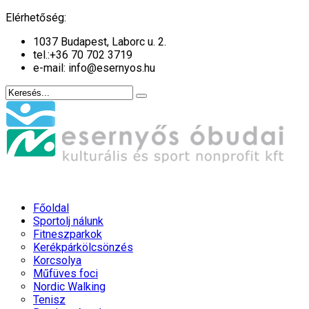
év
hónap
év
hónap
Elérhetőség:
1037 Budapest, Laborc u. 2.
tel.:
+36 70 702 3719
e-mail: info@esernyos.hu
Főoldal
Sportolj nálunk
Fitneszparkok
Kerékpárkölcsönzés
Korcsolya
Műfüves foci
Nordic Walking
Tenisz