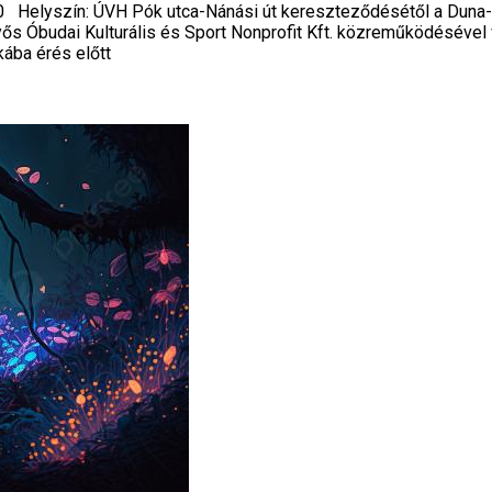
szín: ÚVH Pók utca-Nánási út kereszteződésétől a Duna-f
ős Óbudai Kulturális és Sport Nonprofit Kft. közreműködésével 
ába érés előtt