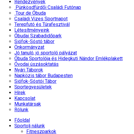
Rendezvények
Pünkösdfürdői Családi Futónap
Tour de Óbuda
Családi Vizes Sportnapot
Terepfutó és Túrafesztivál
Létesítményeink
Óbudai Szabadidőpark
Siófok-Sóstó tábor
Önkormányzat
Jó tanuló, jó sportoló pályázat
Óbuda Sportolója és Hidegkuti Nándor Emlékplakett
Óvodai úszásoktatás
Nyári Táborok
Napközis tábor Budapesten
Siófok-Sóstói Tábor
Sportegyesületek
Hírek
Kapcsolat
Munkatársak
Rólunk
Főoldal
Sportolj nálunk
Fitneszparkok