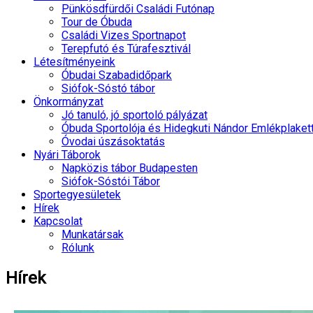
Pünkösdfürdői Családi Futónap
Tour de Óbuda
Családi Vizes Sportnapot
Terepfutó és Túrafesztivál
Létesítményeink
Óbudai Szabadidőpark
Siófok-Sóstó tábor
Önkormányzat
Jó tanuló, jó sportoló pályázat
Óbuda Sportolója és Hidegkuti Nándor Emlékplaket
Óvodai úszásoktatás
Nyári Táborok
Napközis tábor Budapesten
Siófok-Sóstói Tábor
Sportegyesületek
Hírek
Kapcsolat
Munkatársak
Rólunk
Hírek