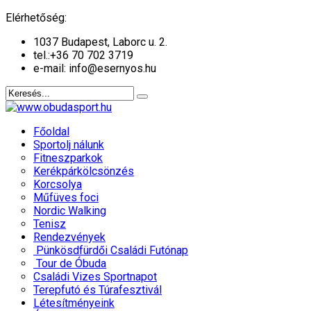
év
hónap
év
hónap
Elérhetőség:
1037 Budapest, Laborc u. 2.
tel.:
+36 70 702 3719
e-mail: info@esernyos.hu
Főoldal
Sportolj nálunk
Fitneszparkok
Kerékpárkölcsönzés
Korcsolya
Műfüves foci
Nordic Walking
Tenisz
Rendezvények
Pünkösdfürdői Családi Futónap
Tour de Óbuda
Családi Vizes Sportnapot
Terepfutó és Túrafesztivál
Létesítményeink