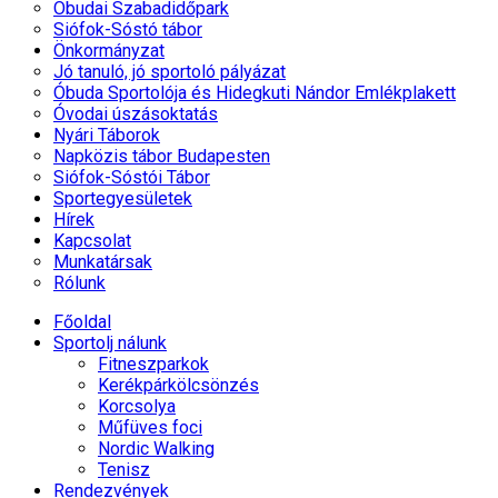
Óbudai Szabadidőpark
Siófok-Sóstó tábor
Önkormányzat
Jó tanuló, jó sportoló pályázat
Óbuda Sportolója és Hidegkuti Nándor Emlékplakett
Óvodai úszásoktatás
Nyári Táborok
Napközis tábor Budapesten
Siófok-Sóstói Tábor
Sportegyesületek
Hírek
Kapcsolat
Munkatársak
Rólunk
Főoldal
Sportolj nálunk
Fitneszparkok
Kerékpárkölcsönzés
Korcsolya
Műfüves foci
Nordic Walking
Tenisz
Rendezvények