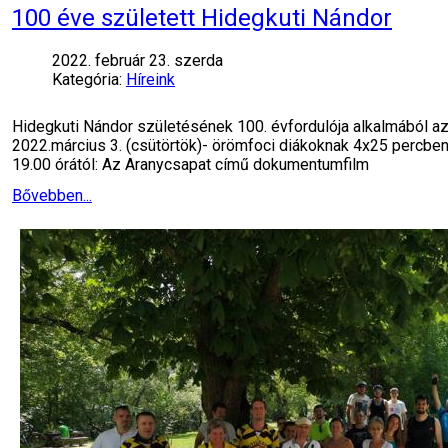
100 éve született Hidegkuti Nándor
2022. február 23. szerda
Kategória:
Híreink
Hidegkuti Nándor születésének 100. évfordulója alkalmából az
2022.március 3. (csütörtök)- örömfoci diákoknak 4x25 percben, a
19.00 órától: Az Aranycsapat című dokumentumfilm
Bővebben...