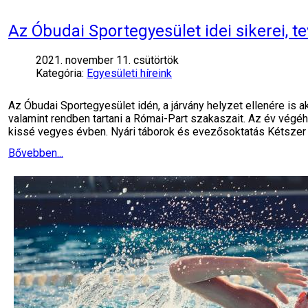
Az Óbudai Sportegyesület idei sikerei, 
2021. november 11. csütörtök
Kategória:
Egyesületi híreink
Az Óbudai Sportegyesület idén, a járvány helyzet ellenére is ak
valamint rendben tartani a Római-Part szakaszait. Az év vég
kissé vegyes évben. Nyári táborok és evezősoktatás Kétszer
Bővebben...