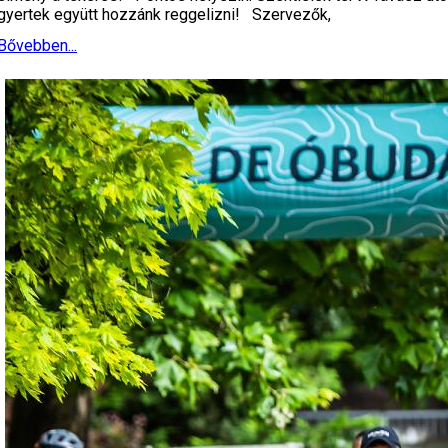
gyertek együtt hozzánk reggelizni! Szervezők,
Bővebben...