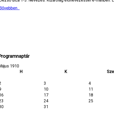
Dezső utca 1-3. Nevezés: Kizárólag előnevezéssel e-mailben: Ez
Bővebben...
Programnaptár
Május 1910
H
K
Sze
2
3
4
9
10
11
16
17
18
23
24
25
30
31