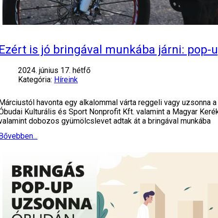
Ezért is jó bringával munkába járni: pop
2024. június 17. hétfő
Kategória:
Híreink
Márciustól havonta egy alkalommal várta reggeli vagy uzsonna 
Óbudai Kulturális és Sport Nonprofit Kft. valamint a Magyar Ke
valamint dobozos gyümölcslevet adtak át a bringával munkába
Bővebben...