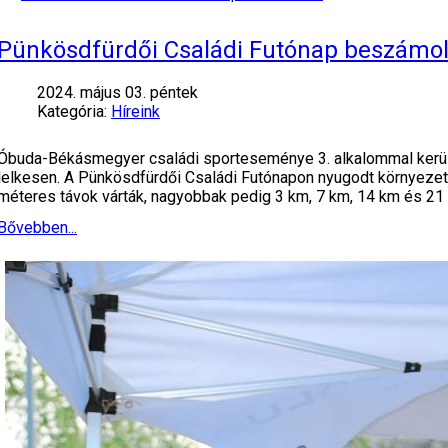
Pünkösdfürdői Családi Futónap beszámo
2024. május 03. péntek
Kategória:
Híreink
Óbuda-Békásmegyer családi sporteseménye 3. alkalommal került
lelkesen. A Pünkösdfürdői Családi Futónapon nyugodt környezetb
méteres távok várták, nagyobbak pedig 3 km, 7 km, 14 km és 21
Bővebben...