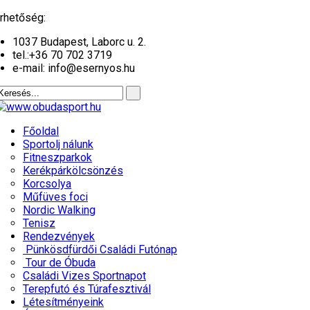
év
hónap
év
hónap
rhetőség:
1037 Budapest, Laborc u. 2.
tel.:
+36 70 702 3719
e-mail: info@esernyos.hu
Főoldal
Sportolj nálunk
Fitneszparkok
Kerékpárkölcsönzés
Korcsolya
Műfüves foci
Nordic Walking
Tenisz
Rendezvények
Pünkösdfürdői Családi Futónap
Tour de Óbuda
Családi Vizes Sportnapot
Terepfutó és Túrafesztivál
Létesítményeink