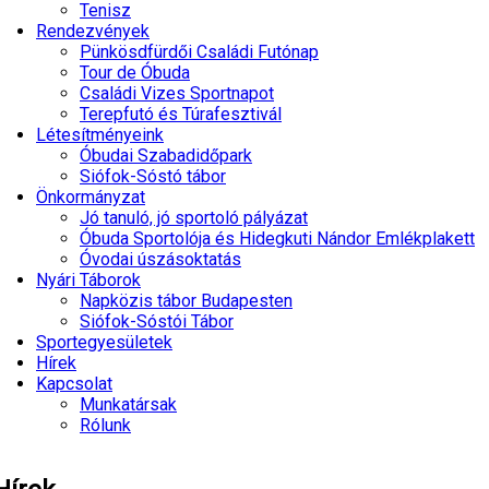
Tenisz
Rendezvények
Pünkösdfürdői Családi Futónap
Tour de Óbuda
Családi Vizes Sportnapot
Terepfutó és Túrafesztivál
Létesítményeink
Óbudai Szabadidőpark
Siófok-Sóstó tábor
Önkormányzat
Jó tanuló, jó sportoló pályázat
Óbuda Sportolója és Hidegkuti Nándor Emlékplakett
Óvodai úszásoktatás
Nyári Táborok
Napközis tábor Budapesten
Siófok-Sóstói Tábor
Sportegyesületek
Hírek
Kapcsolat
Munkatársak
Rólunk