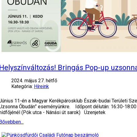
Helyszínváltozás! Bringás Pop-up uzsonna
2024. május 27. hétfő
Kategória:
Híreink
Június 11-én a Magyar Kerékpárosklub Észak-budai Területi Sze
Uzsonna Óbudán” eseményünkre. Időpont délután: 16:30-18:00 P
hídfőjénél (Pók utca - Nánási út sarok) Üzenjetek
Bővebben...