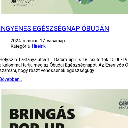
INGYENES EGÉSZSÉGNAP ÓBUDÁN
2024. március 17. vasárnap
Kategória:
Híreink
Helyszín: Laktanya utca 1. Dátum: április 18. csütörtök 15:00
alkalommal tartja meg az Óbudai Egészségnapot. Az Esernyős Óbu
számára, hogy részt vehessenek egészségügyi
Bővebben...