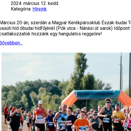
2024. március 12. kedd
Kategória:
Híreink
Március 20-án, szerdán a Magyar Kerékpárosklub Észak-budai T
vasúti híd óbudai hídfőjénél (Pók utca - Nánási út sarok) Időpon
csatlakozzatok hozzánk egy hangulatos reggelire!
Bővebben...