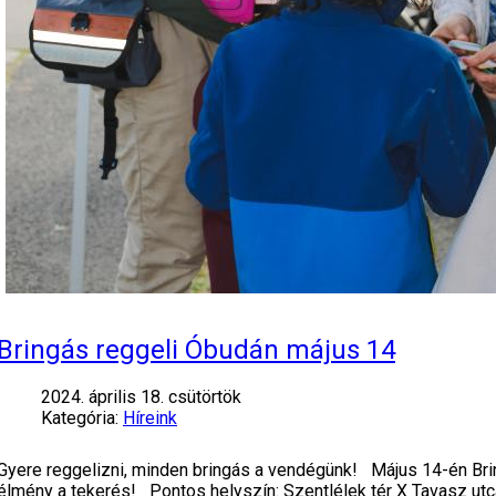
Bringás reggeli Óbudán május 14
2024. április 18. csütörtök
Kategória:
Híreink
Gyere reggelizni, minden bringás a vendégünk! Május 14-én Bri
élmény a tekerés!️ Pontos helyszín: Szentlélek tér X Tavasz u