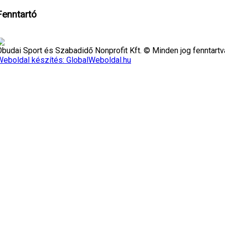
Fenntartó
Óbudai Sport és Szabadidő Nonprofit Kft. © Minden jog fenntartv
Weboldal készítés: GlobalWeboldal.hu