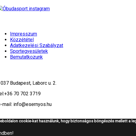
Impresszum
Közzététel
Adatkezelési Szabályzat
Sportegyesületek
Bemutatkozunk
1037 Budapest, Laborc u. 2.
el:
+36 70 702 3719
e-mail: info@esernyos.hu
eboldalon cookie-kat használunk, hogy biztonságos böngészés mellett a leg
ndben!