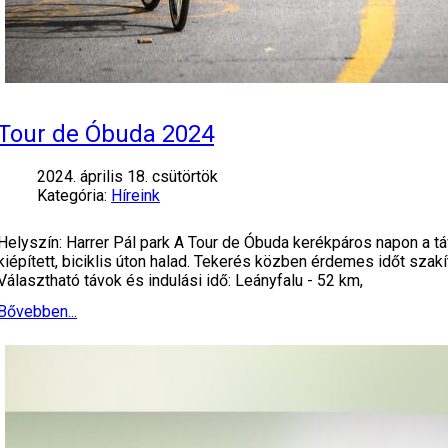
Tour de Óbuda 2024
2024. április 18. csütörtök
Kategória:
Híreink
Helyszín: Harrer Pál park A Tour de Óbuda kerékpáros napon a táv
kiépített, biciklis úton halad. Tekerés közben érdemes időt szak
Választható távok és indulási idő: Leányfalu - 52 km,
Bővebben...