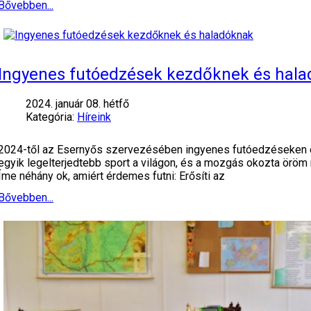
Bővebben...
Ingyenes futóedzések kezdőknek és hal
2024. január 08. hétfő
Kategória:
Híreink
2024-től az Esernyős szervezésében ingyenes futóedzéseken és
egyik legelterjedtebb sport a világon, és a mozgás okozta öröm
Íme néhány ok, amiért érdemes futni: Erősíti az
Bővebben...