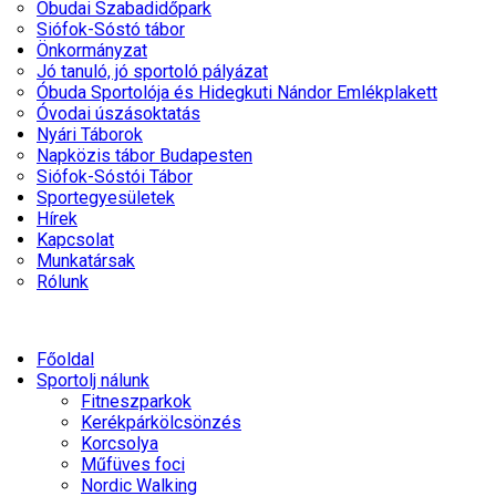
Óbudai Szabadidőpark
Siófok-Sóstó tábor
Önkormányzat
Jó tanuló, jó sportoló pályázat
Óbuda Sportolója és Hidegkuti Nándor Emlékplakett
Óvodai úszásoktatás
Nyári Táborok
Napközis tábor Budapesten
Siófok-Sóstói Tábor
Sportegyesületek
Hírek
Kapcsolat
Munkatársak
Rólunk
Főoldal
Sportolj nálunk
Fitneszparkok
Kerékpárkölcsönzés
Korcsolya
Műfüves foci
Nordic Walking