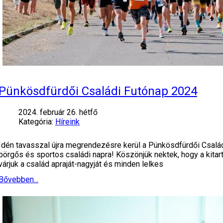
Pünkösdfürdői Családi Futónap 2024
2024. február 26. hétfő
Kategória:
Híreink
Idén tavasszal újra megrendezésre kerül a Pünkösdfürdői Család
pörgős és sportos családi napra! Köszönjük nektek, hogy a kitar
várjuk a család apraját-nagyját és minden lelkes
Bővebben...