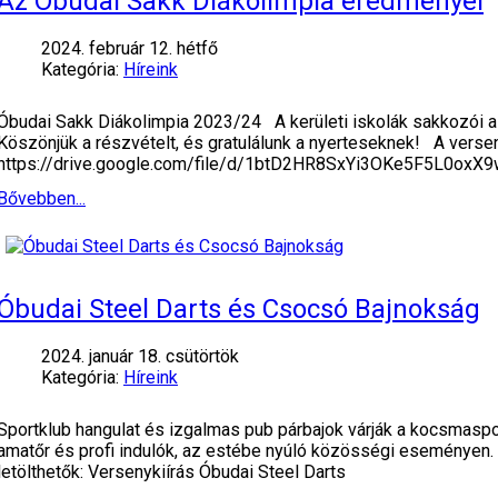
Az Óbudai Sakk Diákolimpia eredményei
2024. február 12. hétfő
Kategória:
Híreink
Óbudai Sakk Diákolimpia 2023/24 A kerületi iskolák sakkozói a
Köszönjük a részvételt, és gratulálunk a nyerteseknek! A verseny
https://drive.google.com/file/d/1btD2HR8SxYi3OKe5F5L0oxX
Bővebben...
Óbudai Steel Darts és Csocsó Bajnokság
2024. január 18. csütörtök
Kategória:
Híreink
Sportklub hangulat és izgalmas pub párbajok várják a kocsmas
amatőr és profi indulók, az estébe nyúló közösségi eseményen. K
letölthetők: Versenykiírás Óbudai Steel Darts