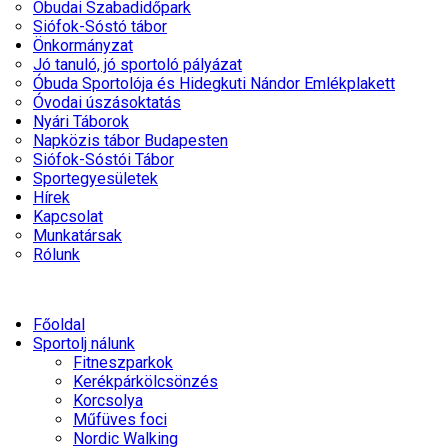
Óbudai Szabadidőpark
Siófok-Sóstó tábor
Önkormányzat
Jó tanuló, jó sportoló pályázat
Óbuda Sportolója és Hidegkuti Nándor Emlékplakett
Óvodai úszásoktatás
Nyári Táborok
Napközis tábor Budapesten
Siófok-Sóstói Tábor
Sportegyesületek
Hírek
Kapcsolat
Munkatársak
Rólunk
Főoldal
Sportolj nálunk
Fitneszparkok
Kerékpárkölcsönzés
Korcsolya
Műfüves foci
Nordic Walking