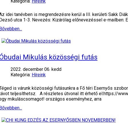
Kategória:
Híreink
Az idei tanévben is megrendezésre kerül a III. kerületi Sakk Diá
Dezső utca 1-3. Nevezés: Kizárólag előnevezéssel e-mailben: Ez
Bővebben...
Óbudai Mikulás közösségi futás
2022. december 06. kedd
Kategória:
Híreink
Téged is várunk közösségi futásunkra a Fő téri Esernyős szobo
távot teljesíthetsz. A részletes útvonal itt érhető el:https:
egy mikuláscsomagot! országos eseményhez, arra
Bővebben...