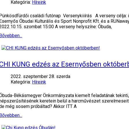
Kategória:
Híreink
Pünkösdfürdői családi futónap Versenykiiírás A verseny célja: i
Esernyős Óbudai Kulturális és Sport Nonprofit Kft. és a RUNaw
2022.10.15. szombat 15:00 A verseny helyszíne: Óbuda,
Bővebben...
CHI KUNG edzés az Esernyősben október
2022. szeptember 28. szerda
Kategória:
Híreink
Óbuda-Békásmegyer Önkormányzata kiemelt feladatának tekinti, h
népszerűsítésének keretein belül a harcművészet szerelmeseit
de még sosem próbáltad? Akkor ITT A
Bővebben...