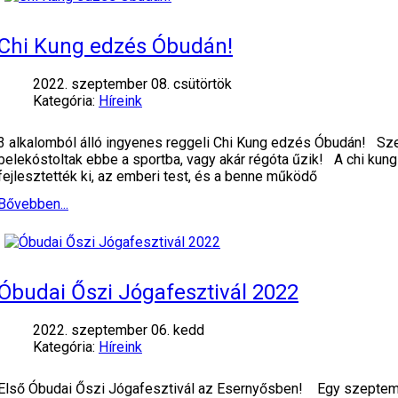
Chi Kung edzés Óbudán!
2022. szeptember 08. csütörtök
Kategória:
Híreink
3 alkalomból álló ingyenes reggeli Chi Kung edzés Óbudán! Sze
belekóstoltak ebbe a sportba, vagy akár régóta űzik! A chi k
fejlesztették ki, az emberi test, és a benne működő
Bővebben...
Óbudai Őszi Jógafesztivál 2022
2022. szeptember 06. kedd
Kategória:
Híreink
Első Óbudai Őszi Jógafesztivál az Esernyősben! Egy szeptembe