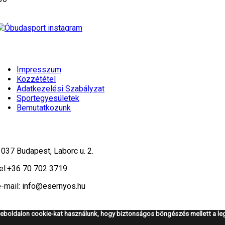
Impresszum
Közzététel
Adatkezelési Szabályzat
Sportegyesületek
Bemutatkozunk
1037 Budapest, Laborc u. 2.
el:
+36 70 702 3719
e-mail: info@esernyos.hu
eboldalon cookie-kat használunk, hogy biztonságos böngészés mellett a leg