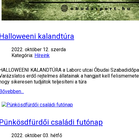
Halloweeni kalandtúra
2022. október 12. szerda
Kategória:
Híreink
HALLOWEENI KALANDTÚRA a Laborc utcai Óbudai Szabadidőparkb
Varázslatos erdő rejtelmes állatainak a hangjait kell felismer
hogy sikeresen tudjátok teljesíteni a túra
Bővebben...
Pünkösdfürdői családi futónap
2022. október 03. hétfő