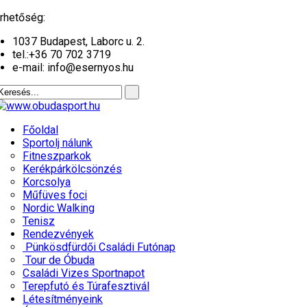
év
hónap
év
hónap
rhetőség:
1037 Budapest, Laborc u. 2.
tel.:
+36 70 702 3719
e-mail: info@esernyos.hu
Főoldal
Sportolj nálunk
Fitneszparkok
Kerékpárkölcsönzés
Korcsolya
Műfüves foci
Nordic Walking
Tenisz
Rendezvények
Pünkösdfürdői Családi Futónap
Tour de Óbuda
Családi Vizes Sportnapot
Terepfutó és Túrafesztivál
Létesítményeink