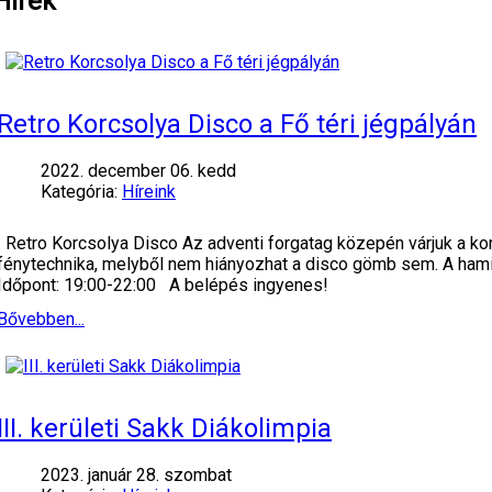
Hírek
Retro Korcsolya Disco a Fő téri jégpályán
2022. december 06. kedd
Kategória:
Híreink
Retro Korcsolya Disco Az adventi forgatag közepén várjuk a korc
fénytechnika, melyből nem hiányozhat a disco gömb sem. A hamisí
Időpont: 19:00-22:00 A belépés ingyenes!
Bővebben...
III. kerületi Sakk Diákolimpia
2023. január 28. szombat