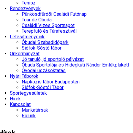
Tenisz
Rendezvények
Pünkösdfürdői Családi Futónap
Tour de Óbuda
Családi Vizes Sportnapot
Terepfutó és Túrafesztivál
Létesítményeink
Óbudai Szabadidőpark
Siófok-Sóstó tábor
Önkormányzat
Jó tanuló, jó sportoló pályázat
Óbuda Sportolója és Hidegkuti Nándor Emlékplakett
Óvodai úszásoktatás
Nyári Táborok
Napközis tábor Budapesten
Siófok-Sóstói Tábor
Sportegyesületek
Hírek
Kapcsolat
Munkatársak
Rólunk