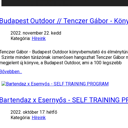
Budapest Outdoor // Tenczer Gábor - Kö
2022. november 22. kedd
Kategória:
Híreink
Tenczer Gábor - Budapest Outdoor könyvbemutató és élménytúr
Szinte minden túrázónak ismerősen hangozhat Tenczer Gábor nev
megjelent új könyve, a Budapest Outdoor, ami a 100 legszebb
Bővebben...
Bartendaz x Esernyős - SELF TRAINING
2022. október 17. hétfő
Kategória:
Híreink