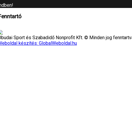
ndben!
Fenntartó
Óbudai Sport és Szabadidő Nonprofit Kft. © Minden jog fenntartv
Weboldal készítés: GlobalWeboldal.hu