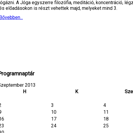
jógázni. A Jóga egyszerre filozófia, meditáció, koncentráció, l
és előadásokon is részt vehettek majd, melyeket mind 3.
Bővebben...
Programnaptár
Szeptember 2013
H
K
Sze
2
3
4
9
10
11
16
17
18
23
24
25
30