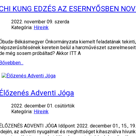
CHI KUNG EDZÉS AZ ESERNYŐSBEN NO
2022. november 09. szerda
Kategória:
Híreink
Óbuda-Békásmegyer Önkormányzata kiemelt feladatának tekinti, h
népszerűsítésének keretein belül a harcművészet szerelmeseit
de még sosem próbáltad? Akkor ITT A
Bővebben...
Élőzenés Adventi Jóga
2022. december 01. csütörtök
Kategória:
Híreink
ÉLŐZENÉS ADVENTI JÓGA Időpont: 2022. december 01., 15., 19.,
idején, az adventi nyugalmat és meghittséget kihasználva hívunk