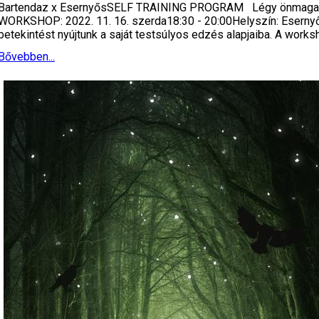
Bartendaz x EsernyősSELF TRAINING PROGRAM Légy önmagad edz
WORKSHOP: 2022. 11. 16. szerda18:30 - 20:00Helyszín: Eserny
betekintést nyújtunk a saját testsúlyos edzés alapjaiba. A works
Bővebben...