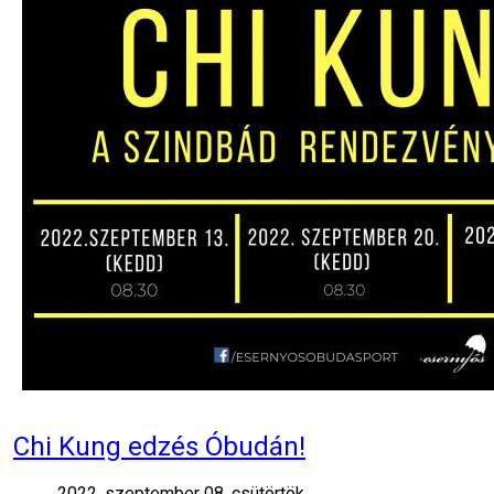
Chi Kung edzés Óbudán!
2022. szeptember 08. csütörtök