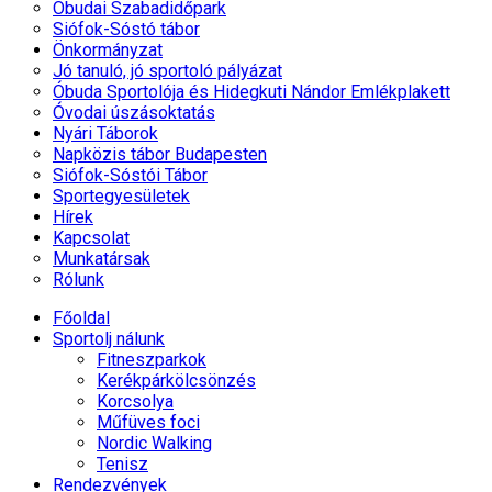
Óbudai Szabadidőpark
Siófok-Sóstó tábor
Önkormányzat
Jó tanuló, jó sportoló pályázat
Óbuda Sportolója és Hidegkuti Nándor Emlékplakett
Óvodai úszásoktatás
Nyári Táborok
Napközis tábor Budapesten
Siófok-Sóstói Tábor
Sportegyesületek
Hírek
Kapcsolat
Munkatársak
Rólunk
Főoldal
Sportolj nálunk
Fitneszparkok
Kerékpárkölcsönzés
Korcsolya
Műfüves foci
Nordic Walking
Tenisz
Rendezvények