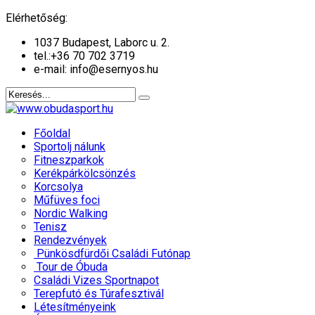
év
hónap
év
hónap
Elérhetőség:
1037 Budapest, Laborc u. 2.
tel.:
+36 70 702 3719
e-mail: info@esernyos.hu
Főoldal
Sportolj nálunk
Fitneszparkok
Kerékpárkölcsönzés
Korcsolya
Műfüves foci
Nordic Walking
Tenisz
Rendezvények
Pünkösdfürdői Családi Futónap
Tour de Óbuda
Családi Vizes Sportnapot
Terepfutó és Túrafesztivál
Létesítményeink