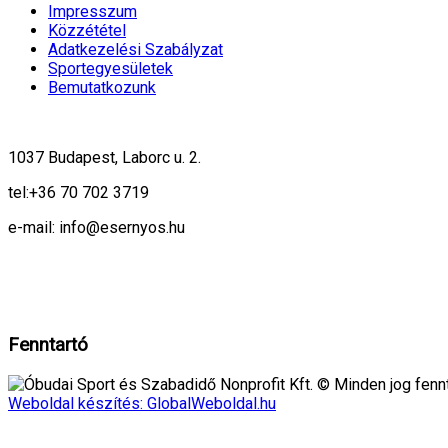
Impresszum
Közzététel
Adatkezelési Szabályzat
Sportegyesületek
Bemutatkozunk
1037 Budapest, Laborc u. 2.
tel:
+36 70 702 3719
e-mail: info@esernyos.hu
A weboldalon cookie-kat használunk, hogy biztonságos böngészés mellett 
Rendben!
Fenntartó
Óbudai Sport és Szabadidő Nonprofit Kft. © Minden jog fennt
Weboldal készítés: GlobalWeboldal.hu