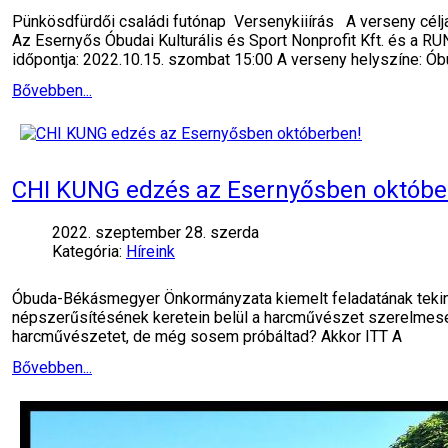
Pünkösdfürdői családi futónap Versenykiiírás A verseny célja:
Az Esernyős Óbudai Kulturális és Sport Nonprofit Kft. és a
időpontja: 2022.10.15. szombat 15:00 A verseny helyszíne: Ób
Bővebben...
CHI KUNG edzés az Esernyősben októbe
2022. szeptember 28. szerda
Kategória:
Híreink
Óbuda-Békásmegyer Önkormányzata kiemelt feladatának tekinti,
népszerűsítésének keretein belül a harcművészet szerelmese
harcművészetet, de még sosem próbáltad? Akkor ITT A
Bővebben...