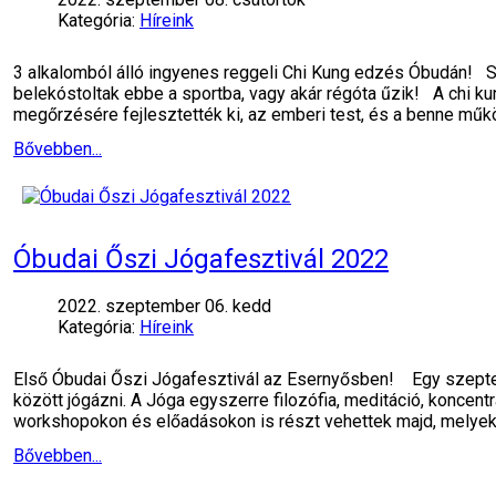
Kategória:
Híreink
3 alkalomból álló ingyenes reggeli Chi Kung edzés Óbudán! S
belekóstoltak ebbe a sportba, vagy akár régóta űzik! A chi 
megőrzésére fejlesztették ki, az emberi test, és a benne mű
Bővebben...
Óbudai Őszi Jógafesztivál 2022
2022. szeptember 06. kedd
Kategória:
Híreink
Első Óbudai Őszi Jógafesztivál az Esernyősben! Egy szeptem
között jógázni. A Jóga egyszerre filozófia, meditáció, koncent
workshopokon és előadásokon is részt vehettek majd, melyek
Bővebben...