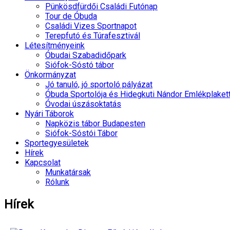
Pünkösdfürdői Családi Futónap
Tour de Óbuda
Családi Vizes Sportnapot
Terepfutó és Túrafesztivál
Létesítményeink
Óbudai Szabadidőpark
Siófok-Sóstó tábor
Önkormányzat
Jó tanuló, jó sportoló pályázat
Óbuda Sportolója és Hidegkuti Nándor Emlékplaket
Óvodai úszásoktatás
Nyári Táborok
Napközis tábor Budapesten
Siófok-Sóstói Tábor
Sportegyesületek
Hírek
Kapcsolat
Munkatársak
Rólunk
Hírek