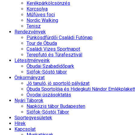
Kerékpárkölcsönzés
Korcsolya
Műfüves foci
Nordic Walking
Tenisz
Rendezvények
Pünkösdfürdői Családi Futónap
Tour de Óbuda
Családi Vizes Sportnapot
Terepfutó és Túrafesztivál
Létesítményeink
Óbudai Szabadidőpark
Siófok-Sóstó tábor
Önkormányzat
Jó tanuló, jó sportoló pályázat
Óbuda Sportolója és Hidegkuti Nándor Emlékplaket
Óvodai úszásoktatás
Nyári Táborok
Napközis tábor Budapesten
Siófok-Sóstói Tábor
Sportegyesületek
Hírek
Kapcsolat
Munkatársak