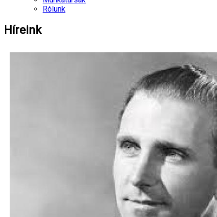
Rólunk
Híreink