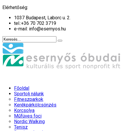
év
hónap
év
hónap
Elérhetőség:
1037 Budapest, Laborc u. 2.
tel.:
+36 70 702 3719
e-mail: info@esernyos.hu
Főoldal
Sportolj nálunk
Fitneszparkok
Kerékpárkölcsönzés
Korcsolya
Műfüves foci
Nordic Walking
Tenisz