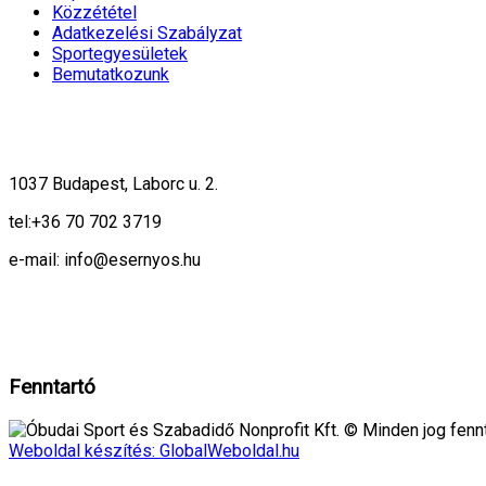
Közzététel
Adatkezelési Szabályzat
Sportegyesületek
Bemutatkozunk
1037 Budapest, Laborc u. 2.
tel:
+36 70 702 3719
e-mail: info@esernyos.hu
A weboldalon cookie-kat használunk, hogy biztonságos böngészés mellett 
Rendben!
Fenntartó
Óbudai Sport és Szabadidő Nonprofit Kft. © Minden jog fennt
Weboldal készítés: GlobalWeboldal.hu