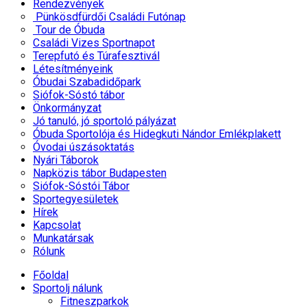
Rendezvények
Pünkösdfürdői Családi Futónap
Tour de Óbuda
Családi Vizes Sportnapot
Terepfutó és Túrafesztivál
Létesítményeink
Óbudai Szabadidőpark
Siófok-Sóstó tábor
Önkormányzat
Jó tanuló, jó sportoló pályázat
Óbuda Sportolója és Hidegkuti Nándor Emlékplakett
Óvodai úszásoktatás
Nyári Táborok
Napközis tábor Budapesten
Siófok-Sóstói Tábor
Sportegyesületek
Hírek
Kapcsolat
Munkatársak
Rólunk
Főoldal
Sportolj nálunk
Fitneszparkok