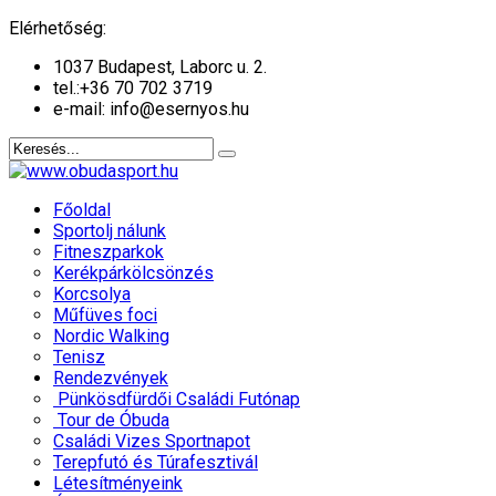
év
hónap
Elérhetőség:
1037 Budapest, Laborc u. 2.
tel.:
+36 70 702 3719
e-mail: info@esernyos.hu
Főoldal
Sportolj nálunk
Fitneszparkok
Kerékpárkölcsönzés
Korcsolya
Műfüves foci
Nordic Walking
Tenisz
Rendezvények
Pünkösdfürdői Családi Futónap
Tour de Óbuda
Családi Vizes Sportnapot
Terepfutó és Túrafesztivál
Létesítményeink