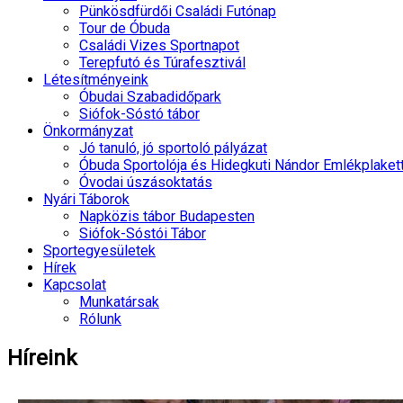
Pünkösdfürdői Családi Futónap
Tour de Óbuda
Családi Vizes Sportnapot
Terepfutó és Túrafesztivál
Létesítményeink
Óbudai Szabadidőpark
Siófok-Sóstó tábor
Önkormányzat
Jó tanuló, jó sportoló pályázat
Óbuda Sportolója és Hidegkuti Nándor Emlékplaket
Óvodai úszásoktatás
Nyári Táborok
Napközis tábor Budapesten
Siófok-Sóstói Tábor
Sportegyesületek
Hírek
Kapcsolat
Munkatársak
Rólunk
Híreink