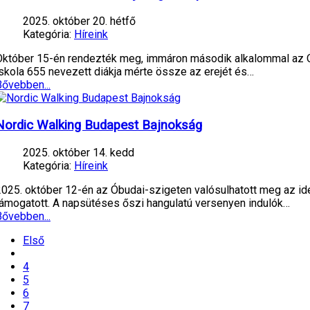
2025. október 20. hétfő
Kategória:
Híreink
Október 15-én rendezték meg, immáron második alkalommal az Óbu
iskola 655 nevezett diákja mérte össze az erejét és…
Bővebben...
Nordic Walking Budapest Bajnokság
2025. október 14. kedd
Kategória:
Híreink
2025. október 12-én az Óbudai-szigeten valósulhatott meg az ide
támogatott. A napsütéses őszi hangulatú versenyen indulók…
Bővebben...
Első
4
5
6
7