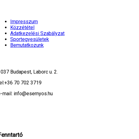
Impresszum
Közzététel
Adatkezelési Szabályzat
Sportegyesületek
Bemutatkozunk
1037 Budapest, Laborc u. 2.
el:
+36 70 702 3719
e-mail: info@esernyos.hu
eboldalon cookie-kat használunk, hogy biztonságos böngészés mellett a leg
ndben!
Fenntartó