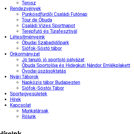
Tenisz
Rendezvények
Pünkösdfürdői Családi Futónap
Tour de Óbuda
Családi Vizes Sportnapot
Terepfutó és Túrafesztivál
Létesítményeink
Óbudai Szabadidőpark
Siófok-Sóstó tábor
Önkormányzat
Jó tanuló, jó sportoló pályázat
Óbuda Sportolója és Hidegkuti Nándor Emlékplakett
Óvodai úszásoktatás
Nyári Táborok
Napközis tábor Budapesten
Siófok-Sóstói Tábor
Sportegyesületek
Hírek
Kapcsolat
Munkatársak
Rólunk