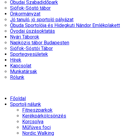
Óbudai Szabadidőpark
Siófok-Sóstó tábor
Önkormányzat
Jó tanuló, jó sportoló pályázat
Óbuda Sportolója és Hidegkuti Nándor Emlékplakett
Óvodai úszásoktatás
Nyári Táborok
Napközis tábor Budapesten
Siófok-Sóstói Tábor
Sportegyesületek
Hírek
Kapcsolat
Munkatársak
Rólunk
Főoldal
Sportolj nálunk
Fitneszparkok
Kerékpárkölcsönzés
Korcsolya
Műfüves foci
Nordic Walking