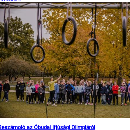
Beszámoló az Óbudai Ifjúsági Olimpiáról