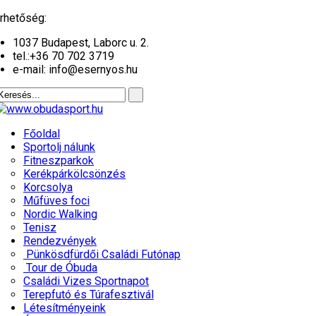
év
hónap
év
hónap
rhetőség:
1037 Budapest, Laborc u. 2.
tel.:
+36 70 702 3719
e-mail: info@esernyos.hu
Főoldal
Sportolj nálunk
Fitneszparkok
Kerékpárkölcsönzés
Korcsolya
Műfüves foci
Nordic Walking
Tenisz
Rendezvények
Pünkösdfürdői Családi Futónap
Tour de Óbuda
Családi Vizes Sportnapot
Terepfutó és Túrafesztivál
Létesítményeink