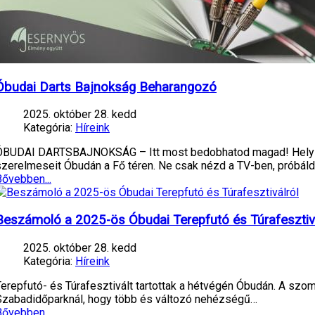
Óbudai Darts Bajnokság Beharangozó
2025. október 28. kedd
Kategória:
Híreink
ÓBUDAI DARTSBAJNOKSÁG – Itt most bedobhatod magad! Helyszí
szerelmeseit Óbudán a Fő téren. Ne csak nézd a TV-ben, próbáld 
Bővebben...
Beszámoló a 2025-ös Óbudai Terepfutó és Túrafesztivá
2025. október 28. kedd
Kategória:
Híreink
Terepfutó- és Túrafesztivált tartottak a hétvégén Óbudán. A szo
Szabadidőparknál, hogy több és változó nehézségű…
Bővebben...