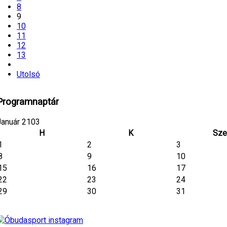
8
9
10
11
12
13
Utolsó
Programnaptár
Január 2103
H
K
Sze
1
2
3
8
9
10
15
16
17
22
23
24
29
30
31