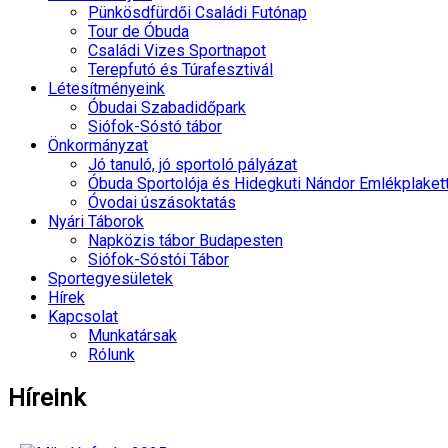
Pünkösdfürdői Családi Futónap
Tour de Óbuda
Családi Vizes Sportnapot
Terepfutó és Túrafesztivál
Létesítményeink
Óbudai Szabadidőpark
Siófok-Sóstó tábor
Önkormányzat
Jó tanuló, jó sportoló pályázat
Óbuda Sportolója és Hidegkuti Nándor Emlékplaket
Óvodai úszásoktatás
Nyári Táborok
Napközis tábor Budapesten
Siófok-Sóstói Tábor
Sportegyesületek
Hírek
Kapcsolat
Munkatársak
Rólunk
Híreink