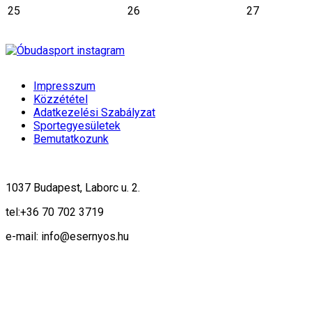
25
26
27
Impresszum
Közzététel
Adatkezelési Szabályzat
Sportegyesületek
Bemutatkozunk
1037 Budapest, Laborc u. 2.
tel:
+36 70 702 3719
e-mail: info@esernyos.hu
A weboldalon cookie-kat használunk, hogy biztonságos böngészés mellett 
Rendben!