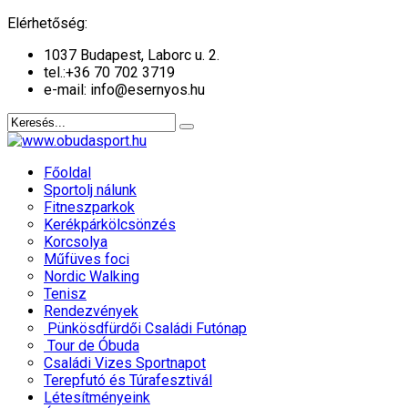
év
hónap
év
hónap
Elérhetőség:
1037 Budapest, Laborc u. 2.
tel.:
+36 70 702 3719
e-mail: info@esernyos.hu
Főoldal
Sportolj nálunk
Fitneszparkok
Kerékpárkölcsönzés
Korcsolya
Műfüves foci
Nordic Walking
Tenisz
Rendezvények
Pünkösdfürdői Családi Futónap
Tour de Óbuda
Családi Vizes Sportnapot
Terepfutó és Túrafesztivál
Létesítményeink