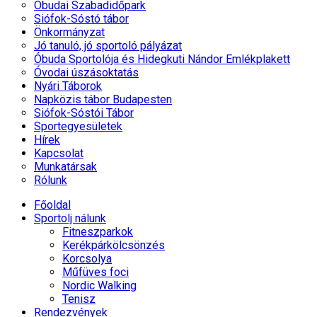
Óbudai Szabadidőpark
Siófok-Sóstó tábor
Önkormányzat
Jó tanuló, jó sportoló pályázat
Óbuda Sportolója és Hidegkuti Nándor Emlékplakett
Óvodai úszásoktatás
Nyári Táborok
Napközis tábor Budapesten
Siófok-Sóstói Tábor
Sportegyesületek
Hírek
Kapcsolat
Munkatársak
Rólunk
Főoldal
Sportolj nálunk
Fitneszparkok
Kerékpárkölcsönzés
Korcsolya
Műfüves foci
Nordic Walking
Tenisz
Rendezvények