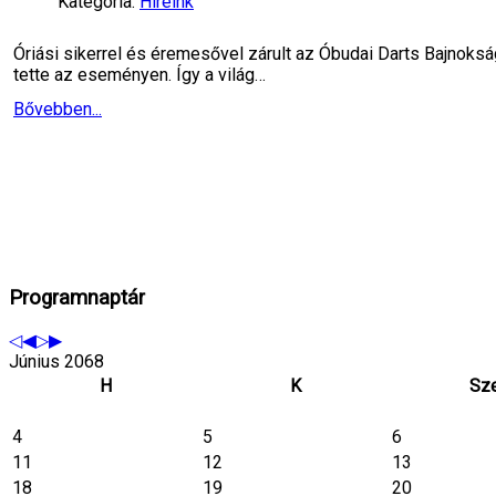
Kategória:
Híreink
Óriási sikerrel és éremesővel zárult az Óbudai Darts Bajnoksá
tette az eseményen. Így a világ…
Bővebben...
Programnaptár
Június 2068
H
K
Sz
4
5
6
11
12
13
18
19
20