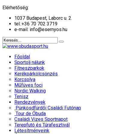
év
hónap
év
hónap
Elérhetőség:
1037 Budapest, Laborc u. 2.
tel.:
+36 70 702 3719
e-mail: info@esernyos.hu
Főoldal
Sportolj nálunk
Fitneszparkok
Kerékpárkölcsönzés
Korcsolya
Műfüves foci
Nordic Walking
Tenisz
Rendezvények
Pünkösdfürdői Családi Futónap
Tour de Óbuda
Családi Vizes Sportnapot
Terepfutó és Túrafesztivál
Létesítményeink