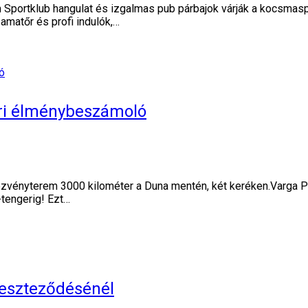
Sportklub hangulat és izgalmas pub párbajok várják a kocsmasp
matőr és profi indulók,…
iri élménybeszámoló
nyterem 3000 kilométer a Duna mentén, két keréken.Varga Piro
-tengerig! Ezt…
reszteződésénél