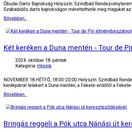
Óbudai Darts Bajnokság Helyszín: Szindbád Rendezvényterem 
Szabadidős darts bajnokságon mérettethetik meg magukat az a
Bővebben...
Két keréken a Duna mentén - Tour de P
2024. október 18. péntek
Kategória:
Híreink
NOVEMBER 18.HÉTFŐ, 18:00-20:00 Helyszín: Szindbád Rendezvé
kerékpárral letekert a Duna mentén, a Fekete-erdőtől a Fekete
Bővebben...
Bringás reggeli a Pók utca Nánási út ke