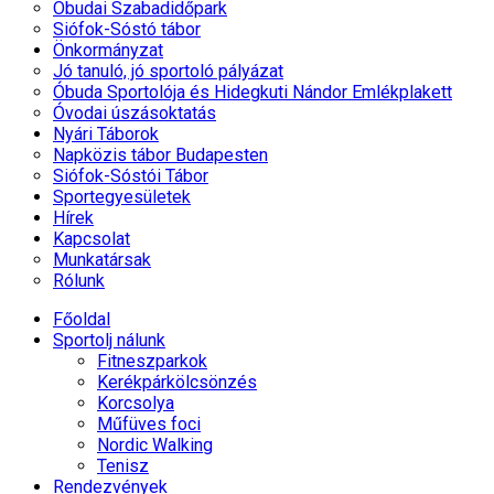
Óbudai Szabadidőpark
Siófok-Sóstó tábor
Önkormányzat
Jó tanuló, jó sportoló pályázat
Óbuda Sportolója és Hidegkuti Nándor Emlékplakett
Óvodai úszásoktatás
Nyári Táborok
Napközis tábor Budapesten
Siófok-Sóstói Tábor
Sportegyesületek
Hírek
Kapcsolat
Munkatársak
Rólunk
Főoldal
Sportolj nálunk
Fitneszparkok
Kerékpárkölcsönzés
Korcsolya
Műfüves foci
Nordic Walking
Tenisz
Rendezvények