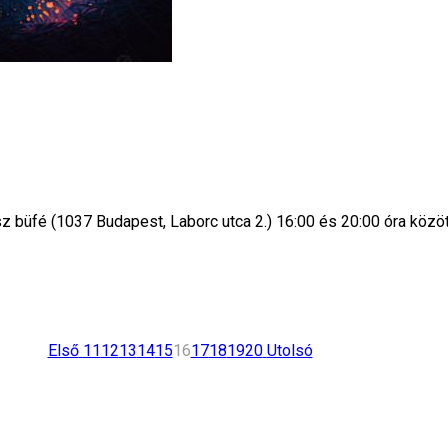
z büfé (1037 Budapest, Laborc utca 2.) 16:00 és 20:00 óra közöt
…
Első
11
12
13
14
15
16
17
18
19
20
Utolsó