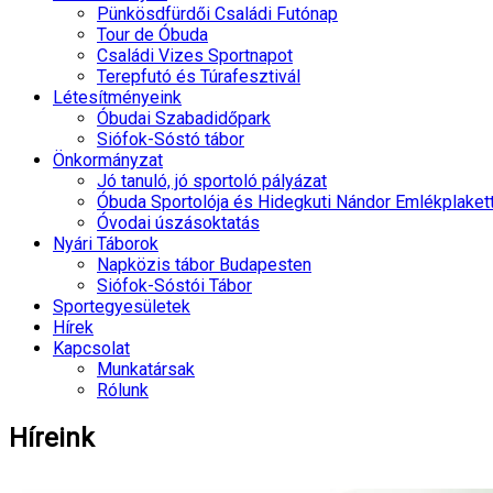
Pünkösdfürdői Családi Futónap
Tour de Óbuda
Családi Vizes Sportnapot
Terepfutó és Túrafesztivál
Létesítményeink
Óbudai Szabadidőpark
Siófok-Sóstó tábor
Önkormányzat
Jó tanuló, jó sportoló pályázat
Óbuda Sportolója és Hidegkuti Nándor Emlékplaket
Óvodai úszásoktatás
Nyári Táborok
Napközis tábor Budapesten
Siófok-Sóstói Tábor
Sportegyesületek
Hírek
Kapcsolat
Munkatársak
Rólunk
Híreink