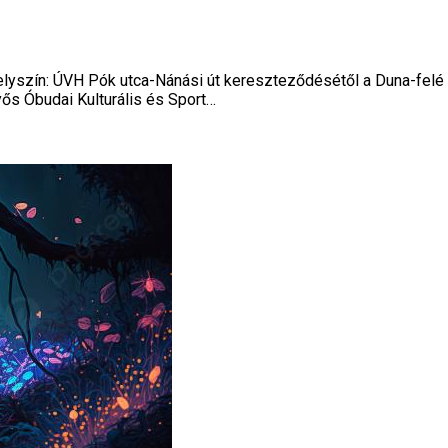
zín: ÚVH Pók utca-Nánási út kereszteződésétől a Duna-felé
ős Óbudai Kulturális és Sport…