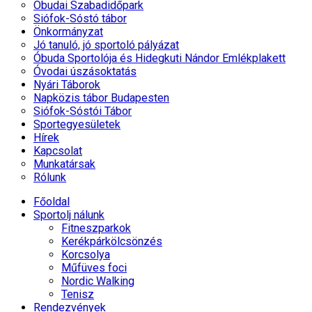
Óbudai Szabadidőpark
Siófok-Sóstó tábor
Önkormányzat
Jó tanuló, jó sportoló pályázat
Óbuda Sportolója és Hidegkuti Nándor Emlékplakett
Óvodai úszásoktatás
Nyári Táborok
Napközis tábor Budapesten
Siófok-Sóstói Tábor
Sportegyesületek
Hírek
Kapcsolat
Munkatársak
Rólunk
Főoldal
Sportolj nálunk
Fitneszparkok
Kerékpárkölcsönzés
Korcsolya
Műfüves foci
Nordic Walking
Tenisz
Rendezvények