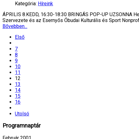
Kategória:
Híreink
ÁPRILIS 8.KEDD, 16:30-18:30 BRINGÁS POP-UP UZSONNA Helyszín
Szervezete és az Esernyős Óbudai Kulturális és Sport Nonprof
Bővebben...
Első
7
8
9
10
11
12
13
14
15
16
Utolsó
Programnaptár
Február 2001