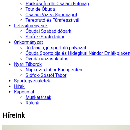
Pünkösdfürdői Családi Futónap
Tour de Óbuda
Családi Vizes Sportnapot
Terepfutó és Túrafesztivál
Létesítményeink
Óbudai Szabadidőpark
Siófok-Sóstó tábor
Önkormányzat
Jó tanuló, jó sportoló pályázat
Óbuda Sportolója és Hidegkuti Nándor Emlékplaket
Óvodai úszásoktatás
Nyári Táborok
Napközis tábor Budapesten
Siófok-Sóstói Tábor
Sportegyesületek
Hírek
Kapcsolat
Munkatársak
Rólunk
Híreink