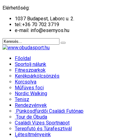
év
hónap
év
hónap
Elérhetőség:
1037 Budapest, Laborc u. 2.
tel.:
+36 70 702 3719
e-mail: info@esernyos.hu
Főoldal
Sportolj nálunk
Fitneszparkok
Kerékpárkölcsönzés
Korcsolya
Műfüves foci
Nordic Walking
Tenisz
Rendezvények
Pünkösdfürdői Családi Futónap
Tour de Óbuda
Családi Vizes Sportnapot
Terepfutó és Túrafesztivál
Létesítményeink