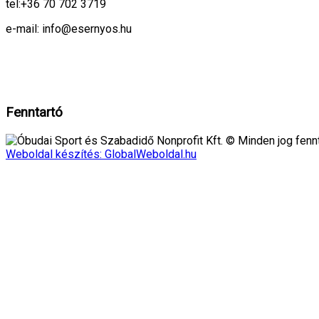
tel:
+36 70 702 3719
e-mail: info@esernyos.hu
A weboldalon cookie-kat használunk, hogy biztonságos böngészés mellett 
Rendben!
Fenntartó
Óbudai Sport és Szabadidő Nonprofit Kft. © Minden jog fennt
Weboldal készítés: GlobalWeboldal.hu