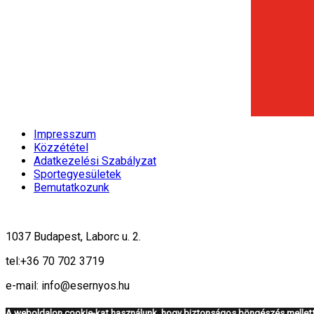
Impresszum
Közzététel
Adatkezelési Szabályzat
Sportegyesületek
Bemutatkozunk
1037 Budapest, Laborc u. 2.
tel:
+36 70 702 3719
e-mail: info@esernyos.hu
A weboldalon cookie-kat használunk, hogy biztonságos böngészés mellett 