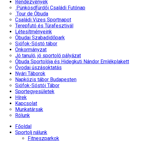
Rendezvények
Pünkösdfürdői Családi Futónap
Tour de Óbuda
Családi Vizes Sportnapot
Terepfutó és Túrafesztivál
Létesítményeink
Óbudai Szabadidőpark
Siófok-Sóstó tábor
Önkormányzat
Jó tanuló, jó sportoló pályázat
Óbuda Sportolója és Hidegkuti Nándor Emlékplakett
Óvodai úszásoktatás
Nyári Táborok
Napközis tábor Budapesten
Siófok-Sóstói Tábor
Sportegyesületek
Hírek
Kapcsolat
Munkatársak
Rólunk
Főoldal
Sportolj nálunk
Fitneszparkok