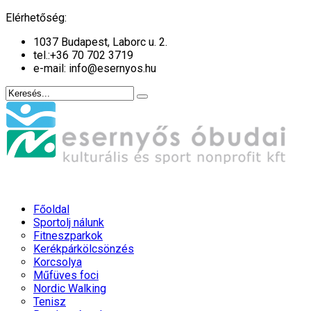
év
hónap
év
hónap
Elérhetőség:
1037 Budapest, Laborc u. 2.
tel.:
+36 70 702 3719
e-mail: info@esernyos.hu
Főoldal
Sportolj nálunk
Fitneszparkok
Kerékpárkölcsönzés
Korcsolya
Műfüves foci
Nordic Walking
Tenisz