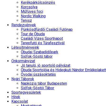
Kerékpárkölcsönzés
Korcsolya
Műfüves foci
Nordic Walking
Tenisz
Rendezvények
Pünkösdfürdői Családi Futónap
Tour de Óbuda
Családi Vizes Sportnapot
Terepfutó és Túrafesztivál
Létesítményeink
Óbudai Szabadidőpark
Siófok-Sóstó tábor
Önkormányzat
Jó tanuló, jó sportoló pályázat
Óbuda Sportolója és Hidegkuti Nándor Emlékplaket
Óvodai úszásoktatás
Nyári Táborok
Napközis tábor Budapesten
Siófok-Sóstói Tábor
Sportegyesületek
Hírek
Kapcsolat
Munkatársak