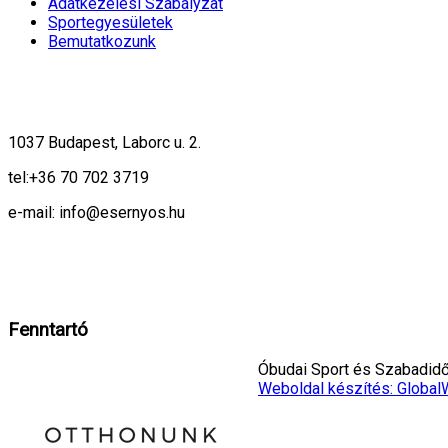
Adatkezelési Szabályzat
Sportegyesületek
Bemutatkozunk
1037 Budapest, Laborc u. 2.
tel:
+36 70 702 3719
e-mail: info@esernyos.hu
A weboldalon cookie-kat használunk, hogy biztonságos böngészés mellett 
Rendben!
Fenntartó
Óbudai Sport és Szabadidő 
Weboldal készítés: Global