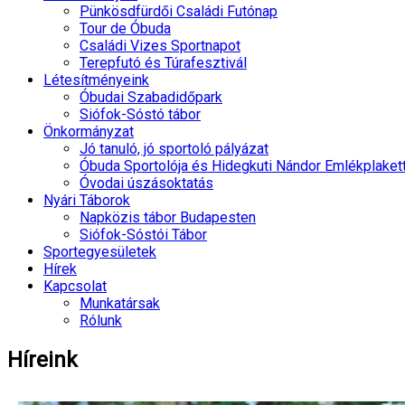
Pünkösdfürdői Családi Futónap
Tour de Óbuda
Családi Vizes Sportnapot
Terepfutó és Túrafesztivál
Létesítményeink
Óbudai Szabadidőpark
Siófok-Sóstó tábor
Önkormányzat
Jó tanuló, jó sportoló pályázat
Óbuda Sportolója és Hidegkuti Nándor Emlékplaket
Óvodai úszásoktatás
Nyári Táborok
Napközis tábor Budapesten
Siófok-Sóstói Tábor
Sportegyesületek
Hírek
Kapcsolat
Munkatársak
Rólunk
Híreink