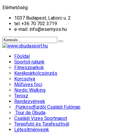
év
hónap
év
hónap
Elérhetőség:
1037 Budapest, Laborc u. 2.
tel.:
+36 70 702 3719
e-mail: info@esernyos.hu
Főoldal
Sportolj nálunk
Fitneszparkok
Kerékpárkölcsönzés
Korcsolya
Műfüves foci
Nordic Walking
Tenisz
Rendezvények
Pünkösdfürdői Családi Futónap
Tour de Óbuda
Családi Vizes Sportnapot
Terepfutó és Túrafesztivál
Létesítményeink