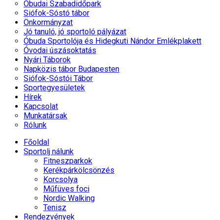
Óbudai Szabadidőpark
Siófok-Sóstó tábor
Önkormányzat
Jó tanuló, jó sportoló pályázat
Óbuda Sportolója és Hidegkuti Nándor Emlékplakett
Óvodai úszásoktatás
Nyári Táborok
Napközis tábor Budapesten
Siófok-Sóstói Tábor
Sportegyesületek
Hírek
Kapcsolat
Munkatársak
Rólunk
Főoldal
Sportolj nálunk
Fitneszparkok
Kerékpárkölcsönzés
Korcsolya
Műfüves foci
Nordic Walking
Tenisz
Rendezvények