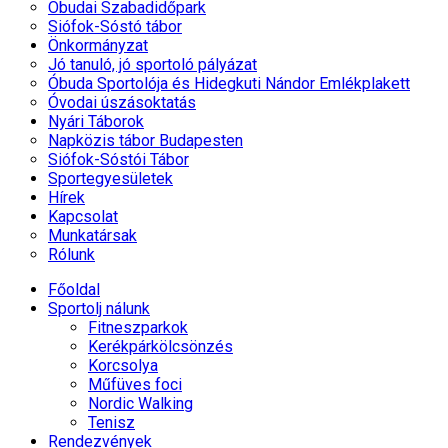
Óbudai Szabadidőpark
Siófok-Sóstó tábor
Önkormányzat
Jó tanuló, jó sportoló pályázat
Óbuda Sportolója és Hidegkuti Nándor Emlékplakett
Óvodai úszásoktatás
Nyári Táborok
Napközis tábor Budapesten
Siófok-Sóstói Tábor
Sportegyesületek
Hírek
Kapcsolat
Munkatársak
Rólunk
Főoldal
Sportolj nálunk
Fitneszparkok
Kerékpárkölcsönzés
Korcsolya
Műfüves foci
Nordic Walking
Tenisz
Rendezvények