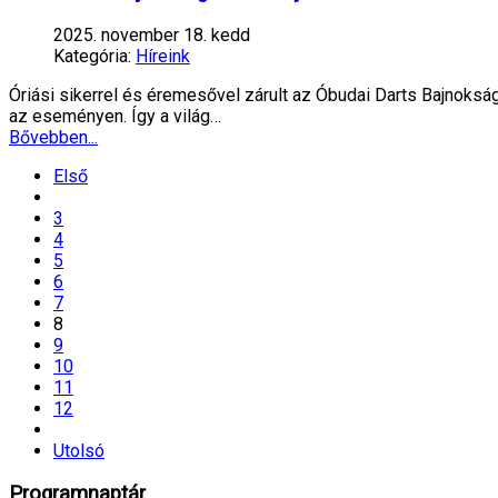
2025. november 18. kedd
Kategória:
Híreink
Óriási sikerrel és éremesővel zárult az Óbudai Darts Bajnokság
az eseményen. Így a világ…
Bővebben...
Első
3
4
5
6
7
8
9
10
11
12
Utolsó
Programnaptár