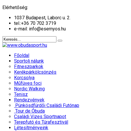
év
hónap
év
hónap
Elérhetőség:
1037 Budapest, Laborc u. 2.
tel.:
+36 70 702 3719
e-mail: info@esernyos.hu
Főoldal
Sportolj nálunk
Fitneszparkok
Kerékpárkölcsönzés
Korcsolya
Műfüves foci
Nordic Walking
Tenisz
Rendezvények
Pünkösdfürdői Családi Futónap
Tour de Óbuda
Családi Vizes Sportnapot
Terepfutó és Túrafesztivál
Létesítményeink