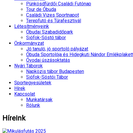
Pünkösdfürdői Családi Futónap
Tour de Óbuda
Családi Vizes Sportnapot
Terepfutó és Túrafesztivál
Létesítményeink
Óbudai Szabadidőpark
Siófok-Sóstó tábor
Önkormányzat
Jó tanuló, jó sportoló pályázat
Óbuda Sportolója és Hidegkuti Nándor Emlékplaket
Óvodai úszásoktatás
Nyári Táborok
Napközis tábor Budapesten
Siófok-Sóstói Tábor
Sportegyesületek
Hírek
Kapcsolat
Munkatársak
Rólunk
Híreink