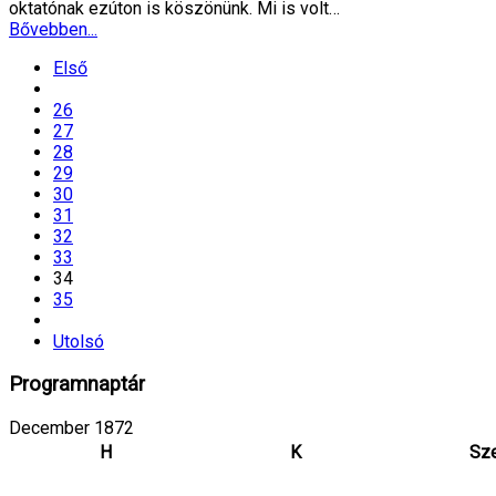
oktatónak ezúton is köszönünk. Mi is volt…
Bővebben...
Első
26
27
28
29
30
31
32
33
34
35
Utolsó
Programnaptár
December 1872
H
K
Sz