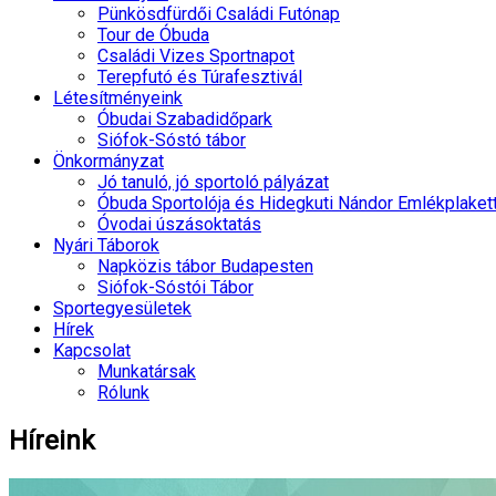
Pünkösdfürdői Családi Futónap
Tour de Óbuda
Családi Vizes Sportnapot
Terepfutó és Túrafesztivál
Létesítményeink
Óbudai Szabadidőpark
Siófok-Sóstó tábor
Önkormányzat
Jó tanuló, jó sportoló pályázat
Óbuda Sportolója és Hidegkuti Nándor Emlékplaket
Óvodai úszásoktatás
Nyári Táborok
Napközis tábor Budapesten
Siófok-Sóstói Tábor
Sportegyesületek
Hírek
Kapcsolat
Munkatársak
Rólunk
Híreink