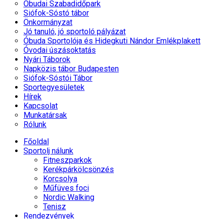
Óbudai Szabadidőpark
Siófok-Sóstó tábor
Önkormányzat
Jó tanuló, jó sportoló pályázat
Óbuda Sportolója és Hidegkuti Nándor Emlékplakett
Óvodai úszásoktatás
Nyári Táborok
Napközis tábor Budapesten
Siófok-Sóstói Tábor
Sportegyesületek
Hírek
Kapcsolat
Munkatársak
Rólunk
Főoldal
Sportolj nálunk
Fitneszparkok
Kerékpárkölcsönzés
Korcsolya
Műfüves foci
Nordic Walking
Tenisz
Rendezvények