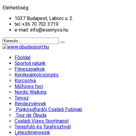
év
hónap
év
hónap
Elérhetőség:
1037 Budapest, Laborc u. 2.
tel.:
+36 70 702 3719
e-mail: info@esernyos.hu
Főoldal
Sportolj nálunk
Fitneszparkok
Kerékpárkölcsönzés
Korcsolya
Műfüves foci
Nordic Walking
Tenisz
Rendezvények
Pünkösdfürdői Családi Futónap
Tour de Óbuda
Családi Vizes Sportnapot
Terepfutó és Túrafesztivál
Létesítményeink