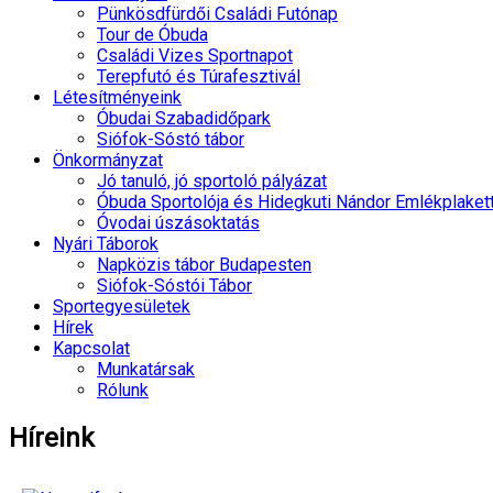
Pünkösdfürdői Családi Futónap
Tour de Óbuda
Családi Vizes Sportnapot
Terepfutó és Túrafesztivál
Létesítményeink
Óbudai Szabadidőpark
Siófok-Sóstó tábor
Önkormányzat
Jó tanuló, jó sportoló pályázat
Óbuda Sportolója és Hidegkuti Nándor Emlékplaket
Óvodai úszásoktatás
Nyári Táborok
Napközis tábor Budapesten
Siófok-Sóstói Tábor
Sportegyesületek
Hírek
Kapcsolat
Munkatársak
Rólunk
Híreink