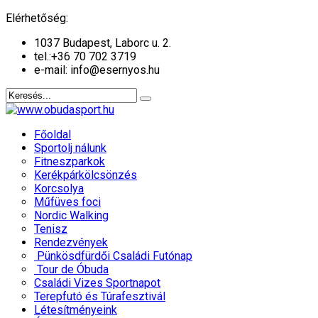
év
hónap
év
hónap
Elérhetőség:
1037 Budapest, Laborc u. 2.
tel.:
+36 70 702 3719
e-mail: info@esernyos.hu
Főoldal
Sportolj nálunk
Fitneszparkok
Kerékpárkölcsönzés
Korcsolya
Műfüves foci
Nordic Walking
Tenisz
Rendezvények
Pünkösdfürdői Családi Futónap
Tour de Óbuda
Családi Vizes Sportnapot
Terepfutó és Túrafesztivál
Létesítményeink