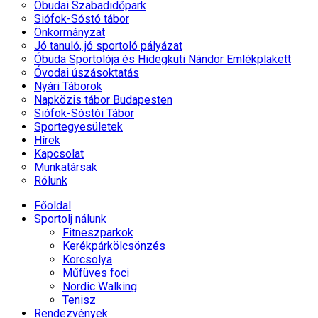
Óbudai Szabadidőpark
Siófok-Sóstó tábor
Önkormányzat
Jó tanuló, jó sportoló pályázat
Óbuda Sportolója és Hidegkuti Nándor Emlékplakett
Óvodai úszásoktatás
Nyári Táborok
Napközis tábor Budapesten
Siófok-Sóstói Tábor
Sportegyesületek
Hírek
Kapcsolat
Munkatársak
Rólunk
Főoldal
Sportolj nálunk
Fitneszparkok
Kerékpárkölcsönzés
Korcsolya
Műfüves foci
Nordic Walking
Tenisz
Rendezvények