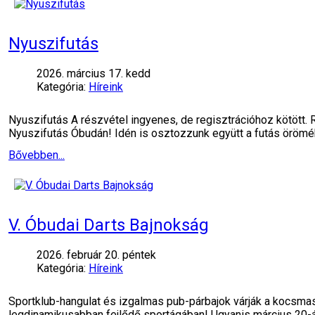
Nyuszifutás
2026. március 17. kedd
Kategória:
Híreink
Nyuszifutás A részvétel ingyenes, de regisztrációhoz kötött. 
Nyuszifutás Óbudán! Idén is osztozzunk együtt a futás öröm
Bővebben...
V. Óbudai Darts Bajnokság
2026. február 20. péntek
Kategória:
Híreink
Sportklub-hangulat és izgalmas pub-párbajok várják a kocsmas
legdinamikusabban fejlődő sportágában! Ugyanis március 20-