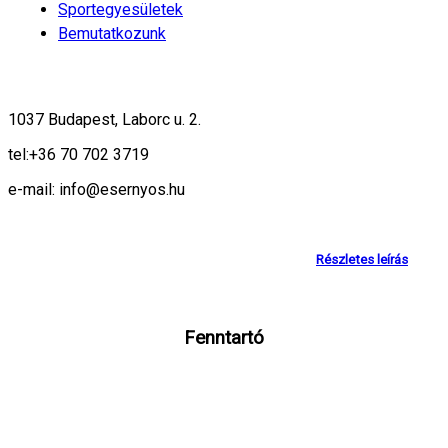
Sportegyesületek
Bemutatkozunk
1037 Budapest, Laborc u. 2.
tel:
+36 70 702 3719
e-mail: info@esernyos.hu
A weboldalon cookie-kat használunk, hogy biztonságos böngészés
mellett a legjobb felhasználói élményt nyújthassunk.
Részletes leírás
Rendben!
Fenntartó