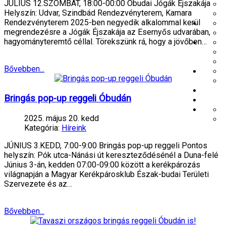
JÚLIUS 12.SZOMBAT, 18:00-00:00 Óbudai Jógák Éjszakája
Helyszín: Udvar, Szindbád Rendezvényterem, Kamara
Rendezvényterem 2025-ben negyedik alkalommal kerül
megrendezésre a Jógák Éjszakája az Esernyős udvarában,
hagyományteremtő céllal. Törekszünk rá, hogy a jövőben…
Bővebben...
Bringás pop-up reggeli Óbudán
2025. május 20. kedd
Kategória:
Híreink
JÚNIUS 3.KEDD, 7:00-9:00 Bringás pop-up reggeli Pontos
helyszín: Pók utca-Nánási út kereszteződésénél a Duna-felé
Június 3-án, kedden 07:00-09:00 között a kerékpározás
világnapján a Magyar Kerékpárosklub Észak-budai Területi
Szervezete és az…
Bővebben...