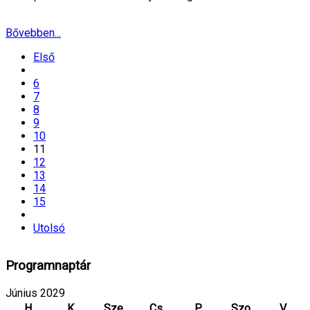
Bővebben...
Első
6
7
8
9
10
11
12
13
14
15
Utolsó
Programnaptár
Június 2029
H
K
Sze
Cs
P
Szo
V