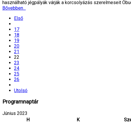
használható jégpályák várják a korcsolyázás szerelmeseit Óbu
Bővebben...
Első
17
18
19
20
21
22
23
24
25
26
Utolsó
Programnaptár
Június 2023
H
K
Sz