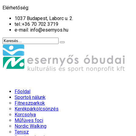
év
hónap
év
hónap
Elérhetőség:
1037 Budapest, Laborc u. 2.
tel.:
+36 70 702 3719
e-mail: info@esernyos.hu
Főoldal
Sportolj nálunk
Fitneszparkok
Kerékpárkölcsönzés
Korcsolya
Műfüves foci
Nordic Walking
Tenisz