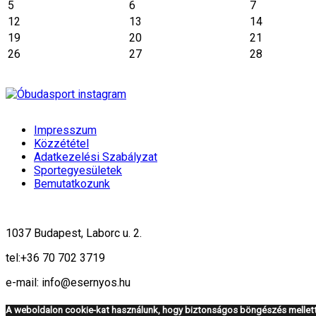
5
6
7
12
13
14
19
20
21
26
27
28
Impresszum
Közzététel
Adatkezelési Szabályzat
Sportegyesületek
Bemutatkozunk
1037 Budapest, Laborc u. 2.
tel:
+36 70 702 3719
e-mail: info@esernyos.hu
A weboldalon cookie-kat használunk, hogy biztonságos böngészés mellett 