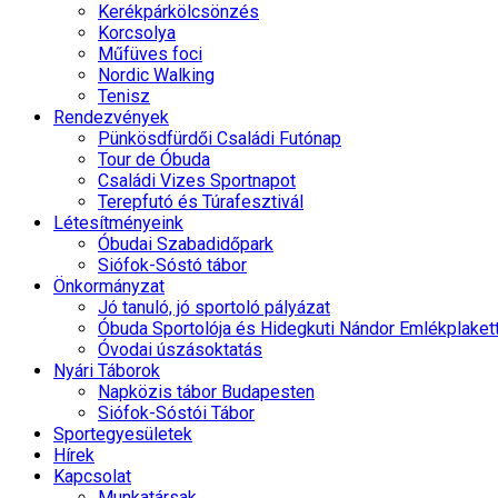
Kerékpárkölcsönzés
Korcsolya
Műfüves foci
Nordic Walking
Tenisz
Rendezvények
Pünkösdfürdői Családi Futónap
Tour de Óbuda
Családi Vizes Sportnapot
Terepfutó és Túrafesztivál
Létesítményeink
Óbudai Szabadidőpark
Siófok-Sóstó tábor
Önkormányzat
Jó tanuló, jó sportoló pályázat
Óbuda Sportolója és Hidegkuti Nándor Emlékplaket
Óvodai úszásoktatás
Nyári Táborok
Napközis tábor Budapesten
Siófok-Sóstói Tábor
Sportegyesületek
Hírek
Kapcsolat
Munkatársak