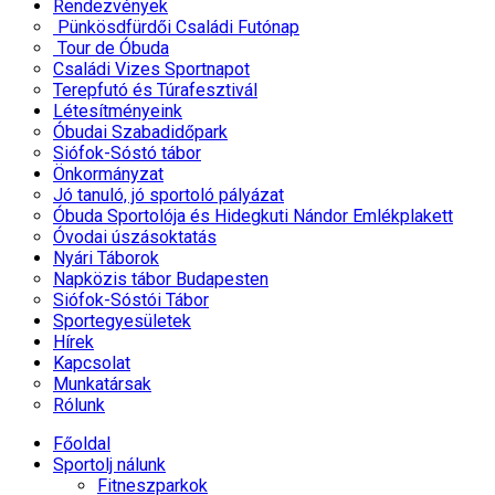
Rendezvények
Pünkösdfürdői Családi Futónap
Tour de Óbuda
Családi Vizes Sportnapot
Terepfutó és Túrafesztivál
Létesítményeink
Óbudai Szabadidőpark
Siófok-Sóstó tábor
Önkormányzat
Jó tanuló, jó sportoló pályázat
Óbuda Sportolója és Hidegkuti Nándor Emlékplakett
Óvodai úszásoktatás
Nyári Táborok
Napközis tábor Budapesten
Siófok-Sóstói Tábor
Sportegyesületek
Hírek
Kapcsolat
Munkatársak
Rólunk
Főoldal
Sportolj nálunk
Fitneszparkok