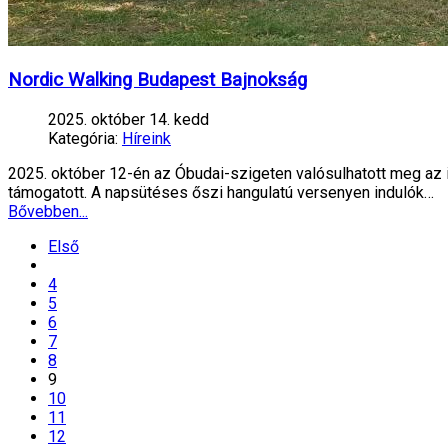
Nordic Walking Budapest Bajnokság
2025. október 14. kedd
Kategória:
Híreink
2025. október 12-én az Óbudai-szigeten valósulhatott meg az i
támogatott. A napsütéses őszi hangulatú versenyen indulók…
Bővebben...
Első
4
5
6
7
8
9
10
11
12