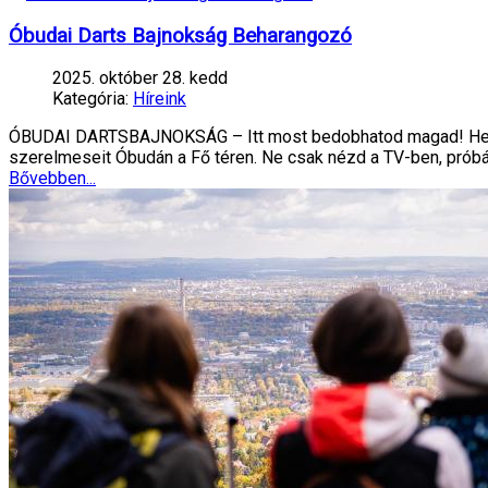
Óbudai Darts Bajnokság Beharangozó
2025. október 28. kedd
Kategória:
Híreink
ÓBUDAI DARTSBAJNOKSÁG – Itt most bedobhatod magad! Helys
szerelmeseit Óbudán a Fő téren. Ne csak nézd a TV-ben, próbá
Bővebben...