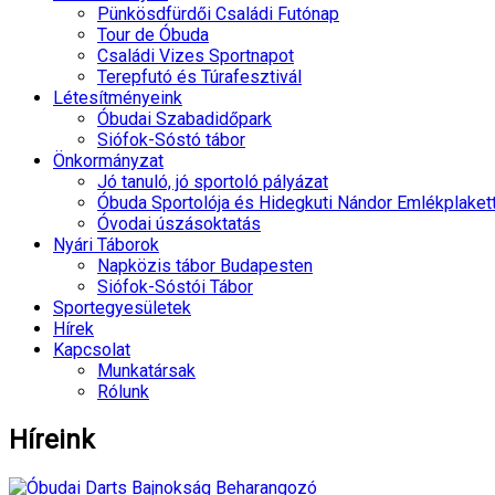
Pünkösdfürdői Családi Futónap
Tour de Óbuda
Családi Vizes Sportnapot
Terepfutó és Túrafesztivál
Létesítményeink
Óbudai Szabadidőpark
Siófok-Sóstó tábor
Önkormányzat
Jó tanuló, jó sportoló pályázat
Óbuda Sportolója és Hidegkuti Nándor Emlékplaket
Óvodai úszásoktatás
Nyári Táborok
Napközis tábor Budapesten
Siófok-Sóstói Tábor
Sportegyesületek
Hírek
Kapcsolat
Munkatársak
Rólunk
Híreink