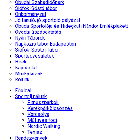
Óbudai Szabadidőpark
Siófok-Sóstó tábor
Önkormányzat
Jó tanuló, jó sportoló pályázat
Óbuda Sportolója és Hidegkuti Nándor Emlékplakett
Óvodai úszásoktatás
Nyári Táborok
Napközis tábor Budapesten
Siófok-Sóstói Tábor
Sportegyesületek
Hírek
Kapcsolat
Munkatársak
Rólunk
Főoldal
Sportolj nálunk
Fitneszparkok
Kerékpárkölcsönzés
Korcsolya
Műfüves foci
Nordic Walking
Tenisz
Rendezvények