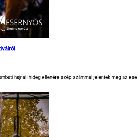
válról
szombati hajnali hideg ellenére szép számmal jelentek meg az es