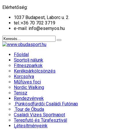
év
hónap
év
hónap
Elérhetőség:
1037 Budapest, Laborc u. 2.
tel.:
+36 70 702 3719
e-mail: info@esernyos.hu
Főoldal
Sportolj nálunk
Fitneszparkok
Kerékpárkölcsönzés
Korcsolya
Műfüves foci
Nordic Walking
Tenisz
Rendezvények
Pünkösdfürdői Családi Futónap
Tour de Óbuda
Családi Vizes Sportnapot
Terepfutó és Túrafesztivál
Létesítményeink