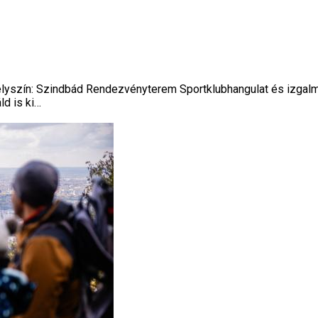
zín: Szindbád Rendezvényterem Sportklubhangulat és izgalma
ld is ki…